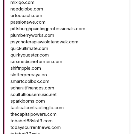
mixiqo.com
needglobe.com
ortocoach.com
passionawe.com
pittsburghpaintingprofessionals.com
plumberryworks.com
psychoterapiawioletanowak.com
quickultimate.com
quirkyquester.com
sexmedicineformen.com
shiftripple.com
slotterpercaya.co
smartcoolbox.com
sohanjitfinances.com
soulfulhousemusic.net
sparklooms.com
tacticalcontractingllc.com
thecapitalpowers.com
tobabet88slot3.com
todayscurrentnews.com
totobet77.asia