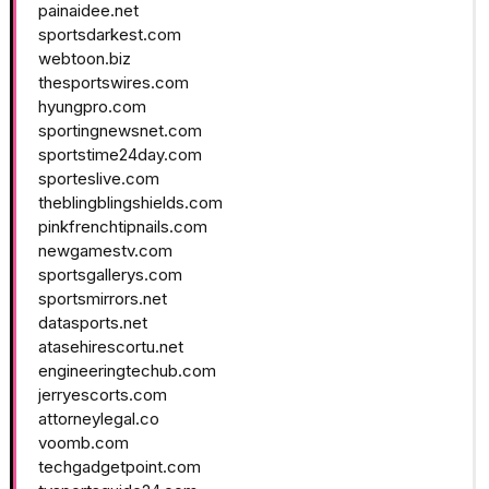
painaidee.net
sportsdarkest.com
webtoon.biz
thesportswires.com
hyungpro.com
sportingnewsnet.com
sportstime24day.com
sporteslive.com
theblingblingshields.com
pinkfrenchtipnails.com
newgamestv.com
sportsgallerys.com
sportsmirrors.net
datasports.net
atasehirescortu.net
engineeringtechub.com
jerryescorts.com
attorneylegal.co
voomb.com
techgadgetpoint.com