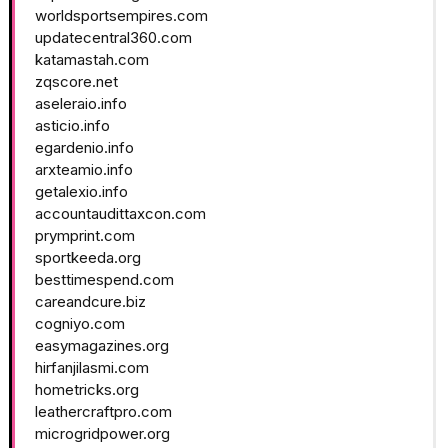
worldsportsempires.com
updatecentral360.com
katamastah.com
zqscore.net
aseleraio.info
asticio.info
egardenio.info
arxteamio.info
getalexio.info
accountaudittaxcon.com
prymprint.com
sportkeeda.org
besttimespend.com
careandcure.biz
cogniyo.com
easymagazines.org
hirfanjilasmi.com
hometricks.org
leathercraftpro.com
microgridpower.org