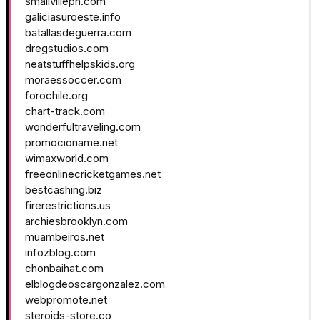
smallvilleph.com
galiciasuroeste.info
batallasdeguerra.com
dregstudios.com
neatstuffhelpskids.org
moraessoccer.com
forochile.org
chart-track.com
wonderfultraveling.com
promocioname.net
wimaxworld.com
freeonlinecricketgames.net
bestcashing.biz
firerestrictions.us
archiesbrooklyn.com
muambeiros.net
infozblog.com
chonbaihat.com
elblogdeoscargonzalez.com
webpromote.net
steroids-store.co