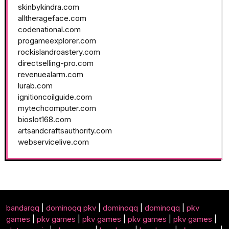
skinbykindra.com
alltherageface.com
codenational.com
progameexplorer.com
rockislandroastery.com
directselling-pro.com
revenuealarm.com
lurab.com
ignitioncoilguide.com
mytechcomputer.com
bioslot168.com
artsandcraftsauthority.com
webservicelive.com
bandarqq
|
dominoqq pkv
|
dominoqq
|
dominoqq
|
pkv
games
|
pkv games
|
pkv games
|
pkv games
|
pkv games
|