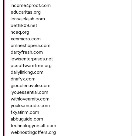
income4proof.com
educaritas.org
lensajelajah.com
betflik09.net
ncaq.org
xenmicro.com
onlineshopera.com
dartyfresh.com
lewisenterprises.net
pcsoftwarefree.org
dailylinking.com
dnafyx.com
giocolenuvole.com
iyouessential.com
withloveamity.com
youlearncode.com
fxyatirim.com
abbuguide.com
technologyresult.com
webhostingoffers.org