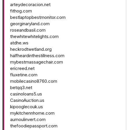
arteydecoracion.net
fithog.com
bestlaptopbestmonitor.com
georginaryland.com
roseandbasil.com
thewhitewhitelights.com
atdhe.ws
heckrodtwetland.org
halfheardinthestillness.com
mybestmassagechair.com
ericreed.net
fluxetine.com
mobilecasino8760.com
betqq3.net
casinoloans5.us
CasinoAuction.us
kipooglecouk.us
mykitchennhome.com
aumoulinvert.com
thefoodiepassport.com