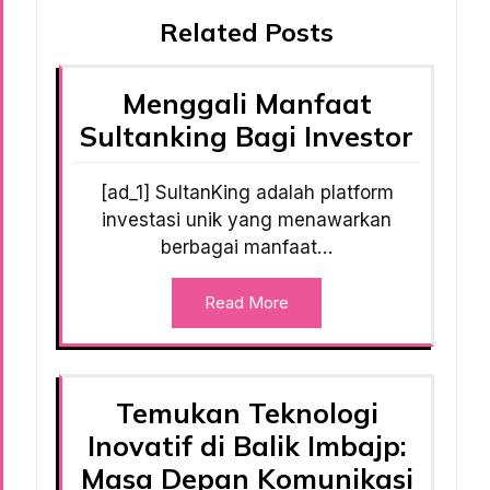
Related Posts
Menggali Manfaat
Sultanking Bagi Investor
[ad_1] SultanKing adalah platform
investasi unik yang menawarkan
berbagai manfaat…
Read More
Temukan Teknologi
Inovatif di Balik Imbajp:
Masa Depan Komunikasi