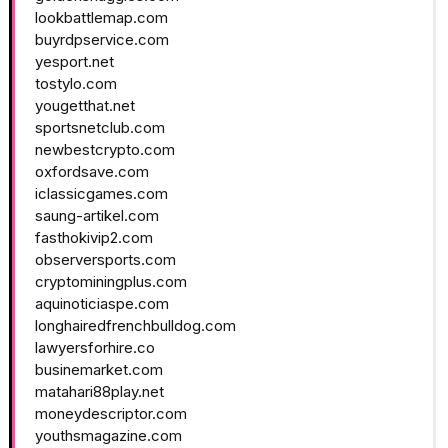
lookbattlemap.com
buyrdpservice.com
yesport.net
tostylo.com
yougetthat.net
sportsnetclub.com
newbestcrypto.com
oxfordsave.com
iclassicgames.com
saung-artikel.com
fasthokivip2.com
observersports.com
cryptominingplus.com
aquinoticiaspe.com
longhairedfrenchbulldog.com
lawyersforhire.co
businemarket.com
matahari88play.net
moneydescriptor.com
youthsmagazine.com