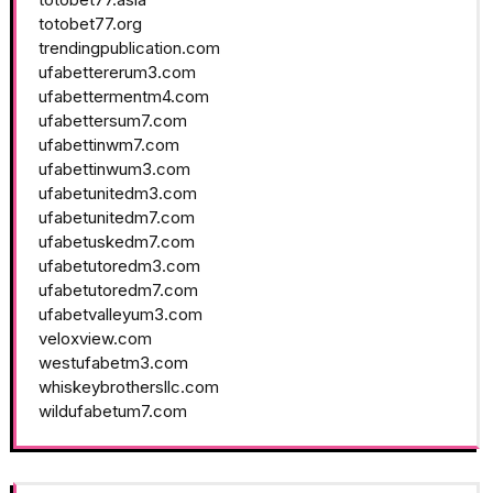
totobet77.org
trendingpublication.com
ufabettererum3.com
ufabettermentm4.com
ufabettersum7.com
ufabettinwm7.com
ufabettinwum3.com
ufabetunitedm3.com
ufabetunitedm7.com
ufabetuskedm7.com
ufabetutoredm3.com
ufabetutoredm7.com
ufabetvalleyum3.com
veloxview.com
westufabetm3.com
whiskeybrothersllc.com
wildufabetum7.com