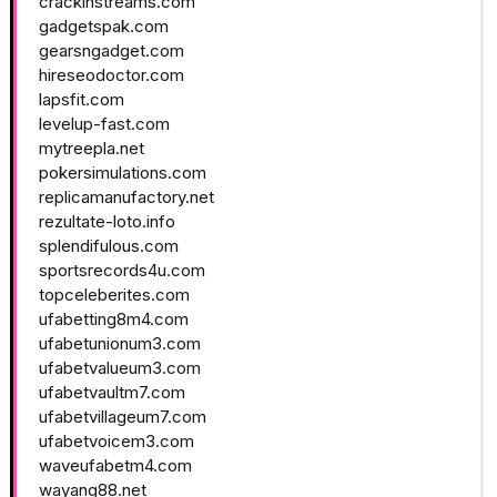
crackinstreams.com
gadgetspak.com
gearsngadget.com
hireseodoctor.com
lapsfit.com
levelup-fast.com
mytreepla.net
pokersimulations.com
replicamanufactory.net
rezultate-loto.info
splendifulous.com
sportsrecords4u.com
topceleberites.com
ufabetting8m4.com
ufabetunionum3.com
ufabetvalueum3.com
ufabetvaultm7.com
ufabetvillageum7.com
ufabetvoicem3.com
waveufabetm4.com
wayang88.net