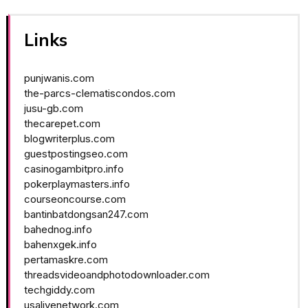
Links
punjwanis.com
the-parcs-clematiscondos.com
jusu-gb.com
thecarepet.com
blogwriterplus.com
guestpostingseo.com
casinogambitpro.info
pokerplaymasters.info
courseoncourse.com
bantinbatdongsan247.com
bahednog.info
bahenxgek.info
pertamaskre.com
threadsvideoandphotodownloader.com
techgiddy.com
usalivenetwork.com