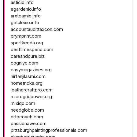
asticio.info
egardenio.info
arxteamio.info
getalexio.info
accountaudittaxcon.com
prymprint.com
sportkeeda.org
besttimespend.com
careandcure.biz
cogniyo.com
easymagazines.org
hirfanjilasmi.com
hometricks.org
leathercraftpro.com
microgridpower.org
mixiqo.com
needglobe.com
ortocoach.com
passionawe.com
pittsburghpaintingprofessionals.com
plumberryworks.com