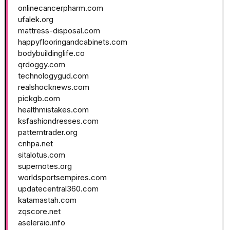
onlinecancerpharm.com
ufalek.org
mattress-disposal.com
happyflooringandcabinets.com
bodybuildinglife.co
qrdoggy.com
technologygud.com
realshocknews.com
pickgb.com
healthmistakes.com
ksfashiondresses.com
patterntrader.org
cnhpa.net
sitalotus.com
supernotes.org
worldsportsempires.com
updatecentral360.com
katamastah.com
zqscore.net
aseleraio.info