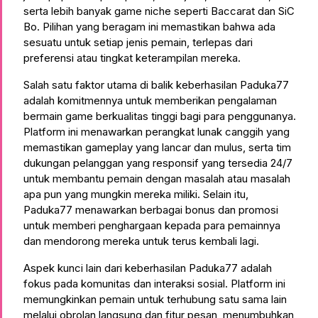
serta lebih banyak game niche seperti Baccarat dan SiC
Bo. Pilihan yang beragam ini memastikan bahwa ada
sesuatu untuk setiap jenis pemain, terlepas dari
preferensi atau tingkat keterampilan mereka.
Salah satu faktor utama di balik keberhasilan Paduka77
adalah komitmennya untuk memberikan pengalaman
bermain game berkualitas tinggi bagi para penggunanya.
Platform ini menawarkan perangkat lunak canggih yang
memastikan gameplay yang lancar dan mulus, serta tim
dukungan pelanggan yang responsif yang tersedia 24/7
untuk membantu pemain dengan masalah atau masalah
apa pun yang mungkin mereka miliki. Selain itu,
Paduka77 menawarkan berbagai bonus dan promosi
untuk memberi penghargaan kepada para pemainnya
dan mendorong mereka untuk terus kembali lagi.
Aspek kunci lain dari keberhasilan Paduka77 adalah
fokus pada komunitas dan interaksi sosial. Platform ini
memungkinkan pemain untuk terhubung satu sama lain
melalui obrolan langsung dan fitur pesan, menumbuhkan