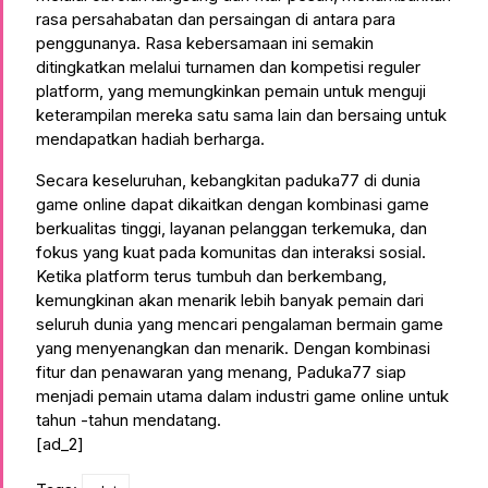
rasa persahabatan dan persaingan di antara para
penggunanya. Rasa kebersamaan ini semakin
ditingkatkan melalui turnamen dan kompetisi reguler
platform, yang memungkinkan pemain untuk menguji
keterampilan mereka satu sama lain dan bersaing untuk
mendapatkan hadiah berharga.
Secara keseluruhan, kebangkitan paduka77 di dunia
game online dapat dikaitkan dengan kombinasi game
berkualitas tinggi, layanan pelanggan terkemuka, dan
fokus yang kuat pada komunitas dan interaksi sosial.
Ketika platform terus tumbuh dan berkembang,
kemungkinan akan menarik lebih banyak pemain dari
seluruh dunia yang mencari pengalaman bermain game
yang menyenangkan dan menarik. Dengan kombinasi
fitur dan penawaran yang menang, Paduka77 siap
menjadi pemain utama dalam industri game online untuk
tahun -tahun mendatang.
[ad_2]