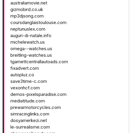
australiamovie.net
gizmobird.co.uk
mp3djsong.com
coursdanglaistoulouse.com
neptunuslex.com
auguri-di-natale.info
michelewatch.us
omega--watches.us
breitling-watches.us
tgarnettcentrallautoads.com
fixadvert.com
autopluz.co
save3time-c.com
vexonhcf.com
demos-pixelsparadise.com
mediatitude.com
prewarmotorcycles.com
simracinglinks.com
dosyamerkezi.net
le-surrealisme.com