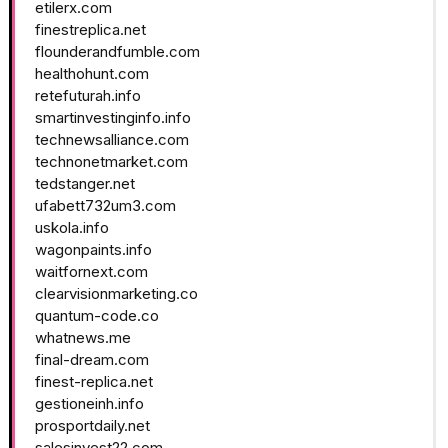
etilerx.com
finestreplica.net
flounderandfumble.com
healthohunt.com
retefuturah.info
smartinvestinginfo.info
technewsalliance.com
technonetmarket.com
tedstanger.net
ufabett732um3.com
uskola.info
wagonpaints.info
waitfornext.com
clearvisionmarketing.co
quantum-code.co
whatnews.me
final-dream.com
finest-replica.net
gestioneinh.info
prosportdaily.net
salesinvest22.com