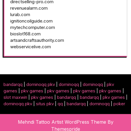
directselling-pro.com
revenuealarm.com
lurab.com
ignitioncoilguide.com
mytechcomputer.com
bioslot168.com
artsandcraftsauthority.com
webservicelive.com
bandarqq
|
dominoqq pkv
|
dominoqq
|
dominoqq
|
pkv
games
|
pkv games
|
pkv games
|
pkv games
|
pkv games
|
slot maxwin
|
pkv games
|
bandarqq
|
bandarqq
|
pkv games
|
dominoqq pkv
|
situs pkv
|
qq
|
bandarqq
|
dominoqq
|
poker
Mehndi Tattoo Artist WordPress Theme
By
Themespride