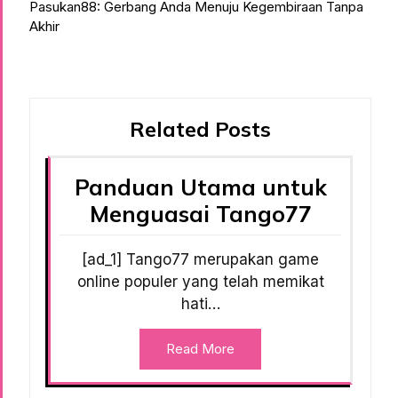
Pasukan88: Gerbang Anda Menuju Kegembiraan Tanpa
Akhir
Related Posts
Panduan Utama untuk
Menguasai Tango77
[ad_1] Tango77 merupakan game
online populer yang telah memikat
hati…
Read More