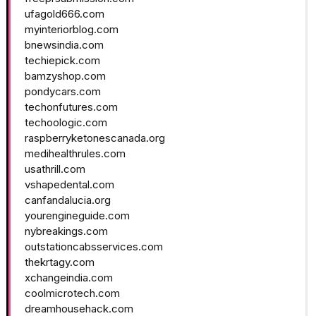
ufagold666.com
myinteriorblog.com
bnewsindia.com
techiepick.com
bamzyshop.com
pondycars.com
techonfutures.com
techoologic.com
raspberryketonescanada.org
medihealthrules.com
usathrill.com
vshapedental.com
canfandalucia.org
yourengineguide.com
nybreakings.com
outstationcabsservices.com
thekrtagy.com
xchangeindia.com
coolmicrotech.com
dreamhousehack.com