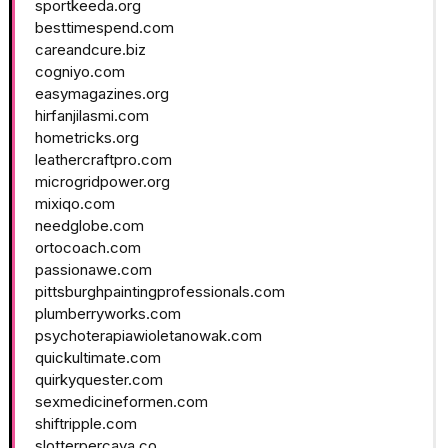
sportkeeda.org
besttimespend.com
careandcure.biz
cogniyo.com
easymagazines.org
hirfanjilasmi.com
hometricks.org
leathercraftpro.com
microgridpower.org
mixiqo.com
needglobe.com
ortocoach.com
passionawe.com
pittsburghpaintingprofessionals.com
plumberryworks.com
psychoterapiawioletanowak.com
quickultimate.com
quirkyquester.com
sexmedicineformen.com
shiftripple.com
slotterpercaya.co