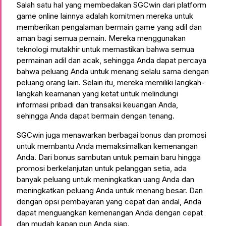
Salah satu hal yang membedakan SGCwin dari platform
game online lainnya adalah komitmen mereka untuk
memberikan pengalaman bermain game yang adil dan
aman bagi semua pemain. Mereka menggunakan
teknologi mutakhir untuk memastikan bahwa semua
permainan adil dan acak, sehingga Anda dapat percaya
bahwa peluang Anda untuk menang selalu sama dengan
peluang orang lain. Selain itu, mereka memiliki langkah-
langkah keamanan yang ketat untuk melindungi
informasi pribadi dan transaksi keuangan Anda,
sehingga Anda dapat bermain dengan tenang.
SGCwin juga menawarkan berbagai bonus dan promosi
untuk membantu Anda memaksimalkan kemenangan
Anda. Dari bonus sambutan untuk pemain baru hingga
promosi berkelanjutan untuk pelanggan setia, ada
banyak peluang untuk meningkatkan uang Anda dan
meningkatkan peluang Anda untuk menang besar. Dan
dengan opsi pembayaran yang cepat dan andal, Anda
dapat menguangkan kemenangan Anda dengan cepat
dan mudah kapan pun Anda siap.