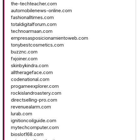
the-techteacher.com
automobilenews-online.com
fashionalltimes.com
totaldigitalforum.com
technoarmaan.com
empresasposicionamientoweb.com
tonybestcosmetics.com
buzznc.com
fxjoiner.com
skinbykindra.com
alltherageface.com
codenational.com
progameexplorer.com
rockislandroastery.com
directselling-pro.com
revenuealarm.com
lurab.com
ignitioncoilguide.com
mytechcomputer.com
bioslot168.com