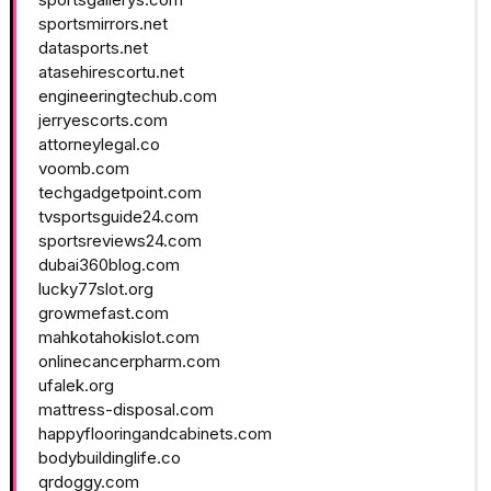
sportsmirrors.net
datasports.net
atasehirescortu.net
engineeringtechub.com
jerryescorts.com
attorneylegal.co
voomb.com
techgadgetpoint.com
tvsportsguide24.com
sportsreviews24.com
dubai360blog.com
lucky77slot.org
growmefast.com
mahkotahokislot.com
onlinecancerpharm.com
ufalek.org
mattress-disposal.com
happyflooringandcabinets.com
bodybuildinglife.co
qrdoggy.com