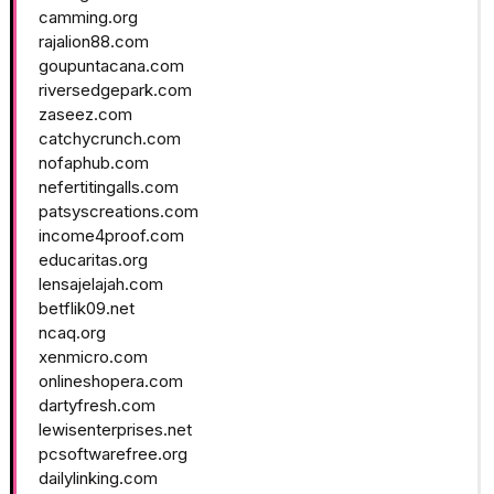
camming.org
rajalion88.com
goupuntacana.com
riversedgepark.com
zaseez.com
catchycrunch.com
nofaphub.com
nefertitingalls.com
patsyscreations.com
income4proof.com
educaritas.org
lensajelajah.com
betflik09.net
ncaq.org
xenmicro.com
onlineshopera.com
dartyfresh.com
lewisenterprises.net
pcsoftwarefree.org
dailylinking.com