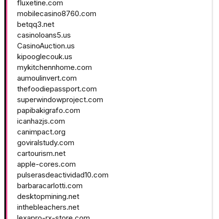
fluxetine.com
mobilecasino8760.com
betqq3.net
casinoloans5.us
CasinoAuction.us
kipooglecouk.us
mykitchennhome.com
aumoulinvert.com
thefoodiepassport.com
superwindowproject.com
papibakigrafo.com
icanhazjs.com
canimpact.org
goviralstudy.com
cartourism.net
apple-cores.com
pulserasdeactividad10.com
barbaracarlotti.com
desktopmining.net
inthebleachers.net
lexapro-rx-store.com