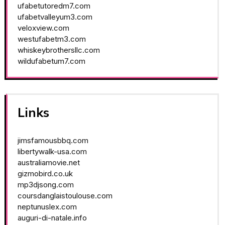
ufabetutoredm7.com
ufabetvalleyum3.com
veloxview.com
westufabetm3.com
whiskeybrothersllc.com
wildufabetum7.com
Links
jimsfamousbbq.com
libertywalk-usa.com
australiamovie.net
gizmobird.co.uk
mp3djsong.com
coursdanglaistoulouse.com
neptunuslex.com
auguri-di-natale.info