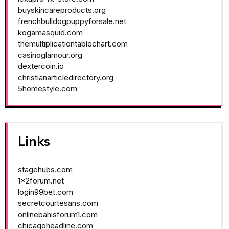
buyskincareproducts.org
frenchbulldogpuppyforsale.net
kogamasquid.com
themultiplicationtablechart.com
casinoglamour.org
dextercoin.io
christianarticledirectory.org
5homestyle.com
Links
stagehubs.com
1x2forum.net
login99bet.com
secretcourtesans.com
onlinebahisforum1.com
chicagoheadline.com