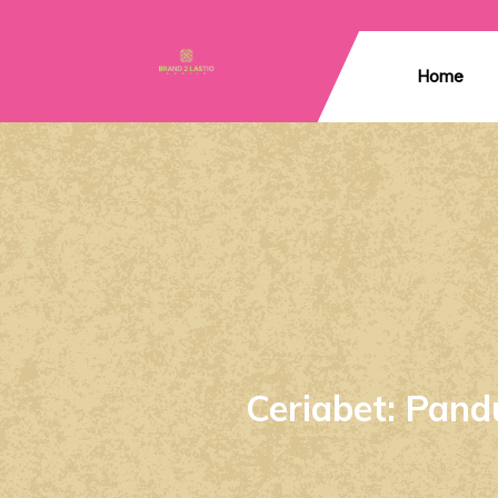
Skip
to
content
Home
Ceriabet: Pand