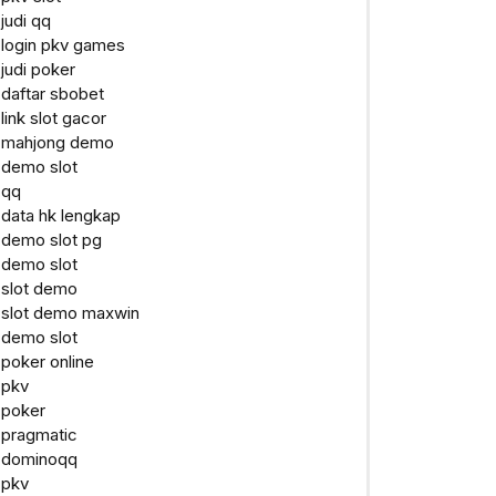
judi qq
login pkv games
judi poker
daftar sbobet
link slot gacor
mahjong demo
demo slot
qq
data hk lengkap
demo slot pg
demo slot
slot demo
slot demo maxwin
demo slot
poker online
pkv
poker
pragmatic
dominoqq
pkv