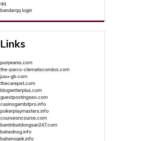
qq
bandarqq login
Links
punjwanis.com
the-parcs-clematiscondos.com
jusu-gb.com
thecarepet.com
blogwriterplus.com
guestpostingseo.com
casinogambitpro.info
pokerplaymasters.info
courseoncourse.com
bantinbatdongsan247.com
bahednog.info
bahenxgek.info