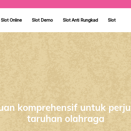
Slot Online
Slot Demo
Slot Anti Rungkad
Slot
uan komprehensif untuk perju
taruhan olahraga