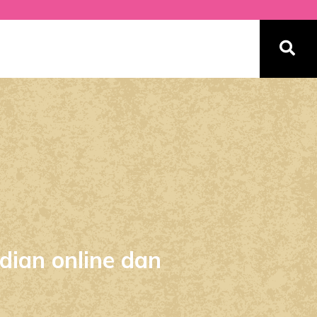
dian online dan