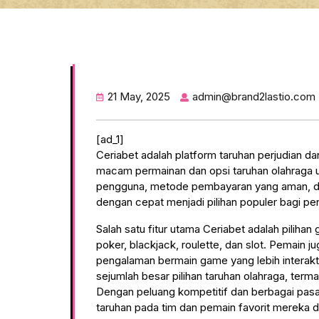
21 May, 2025
admin@brand2lastio.com
[ad_1]
Ceriabet adalah platform taruhan perjudian 
macam permainan dan opsi taruhan olahraga 
pengguna, metode pembayaran yang aman, da
dengan cepat menjadi pilihan populer bagi pen
Salah satu fitur utama Ceriabet adalah pilihan
poker, blackjack, roulette, dan slot. Pemain 
pengalaman bermain game yang lebih interakt
sejumlah besar pilihan taruhan olahraga, terma
Dengan peluang kompetitif dan berbagai pas
taruhan pada tim dan pemain favorit mereka