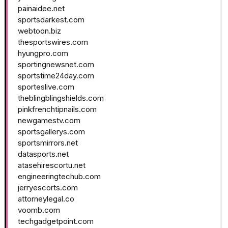
painaidee.net
sportsdarkest.com
webtoon.biz
thesportswires.com
hyungpro.com
sportingnewsnet.com
sportstime24day.com
sporteslive.com
theblingblingshields.com
pinkfrenchtipnails.com
newgamestv.com
sportsgallerys.com
sportsmirrors.net
datasports.net
atasehirescortu.net
engineeringtechub.com
jerryescorts.com
attorneylegal.co
voomb.com
techgadgetpoint.com