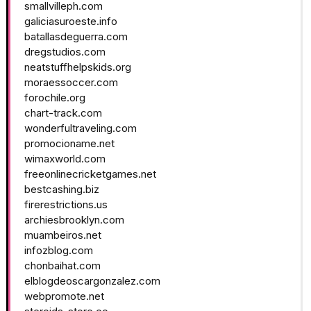
smallvilleph.com
galiciasuroeste.info
batallasdeguerra.com
dregstudios.com
neatstuffhelpskids.org
moraessoccer.com
forochile.org
chart-track.com
wonderfultraveling.com
promocioname.net
wimaxworld.com
freeonlinecricketgames.net
bestcashing.biz
firerestrictions.us
archiesbrooklyn.com
muambeiros.net
infozblog.com
chonbaihat.com
elblogdeoscargonzalez.com
webpromote.net