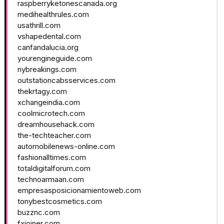
raspberryketonescanada.org
medihealthrules.com
usathrill.com
vshapedental.com
canfandalucia.org
yourengineguide.com
nybreakings.com
outstationcabsservices.com
thekrtagy.com
xchangeindia.com
coolmicrotech.com
dreamhousehack.com
the-techteacher.com
automobilenews-online.com
fashionalltimes.com
totaldigitalforum.com
technoarmaan.com
empresasposicionamientoweb.com
tonybestcosmetics.com
buzznc.com
fxjoiner.com