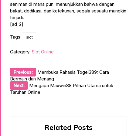
seniman di mana pun, menunjukkan bahwa dengan
bakat, dedikasi, dan ketekunan, segala sesuatu mungkin
terjadi.
[ad_2]
Tags:
slot
Category:
Slot Online
Post
Previous:
Membuka Rahasia Togel389: Cara
Bermain dan Menang
navigation
Next:
Mengapa Maxwin88 Pilihan Utama untuk
Taruhan Online
Related Posts