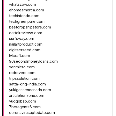
whatszow.com
ehomeamerca.com
techintendo.com
techgreenpure.com
bestdropshipstore.com
cartelreviews.com
surfsway.com
nailartproduct.com
digitactseed.com
lvlcraft.com
90secondmoneyloans.com
xenmicro.com
rodrovers.com
tripssolution.com
satta-king-india.com
yukigassencanada.com
articlehorizone.com
yuqqbbzp.com
7betagents6.com
coronavirusuptodate.com