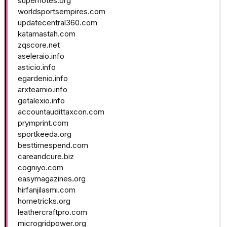
supernotes.org
worldsportsempires.com
updatecentral360.com
katamastah.com
zqscore.net
aseleraio.info
asticio.info
egardenio.info
arxteamio.info
getalexio.info
accountaudittaxcon.com
prymprint.com
sportkeeda.org
besttimespend.com
careandcure.biz
cogniyo.com
easymagazines.org
hirfanjilasmi.com
hometricks.org
leathercraftpro.com
microgridpower.org