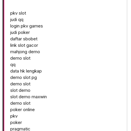
pkv slot
judi qq
login pkv games
judi poker
daftar sbobet
link slot gacor
mahjong demo
demo slot
qq
data hk lengkap
demo slot pg
demo slot
slot demo
slot demo maxwin
demo slot
poker online
pkv
poker
pragmatic