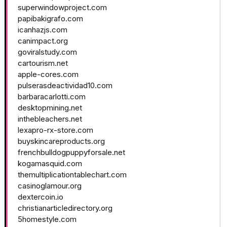
superwindowproject.com
papibakigrafo.com
icanhazjs.com
canimpact.org
goviralstudy.com
cartourism.net
apple-cores.com
pulserasdeactividad10.com
barbaracarlotti.com
desktopmining.net
inthebleachers.net
lexapro-rx-store.com
buyskincareproducts.org
frenchbulldogpuppyforsale.net
kogamasquid.com
themultiplicationtablechart.com
casinoglamour.org
dextercoin.io
christianarticledirectory.org
5homestyle.com