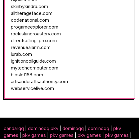
skinbykindra.com
alltherageface.com
codenational.com
progameexplorer.com
rockislandroastery.com
directselling-pro.com
revenuealarm.com
lurab.com
ignitioncoilguide.com
mytechcomputer.com
bioslot168.com
artsandcraftsauthority.com
webservicelive.com
bandarqq
|
dominoqq pkv
|
dominoqq
|
dominoqq
|
pkv
games
|
pkv games
|
pkv games
|
pkv games
|
pkv games
|