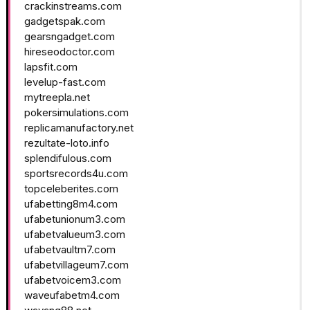
crackinstreams.com
gadgetspak.com
gearsngadget.com
hireseodoctor.com
lapsfit.com
levelup-fast.com
mytreepla.net
pokersimulations.com
replicamanufactory.net
rezultate-loto.info
splendifulous.com
sportsrecords4u.com
topceleberites.com
ufabetting8m4.com
ufabetunionum3.com
ufabetvalueum3.com
ufabetvaultm7.com
ufabetvillageum7.com
ufabetvoicem3.com
waveufabetm4.com