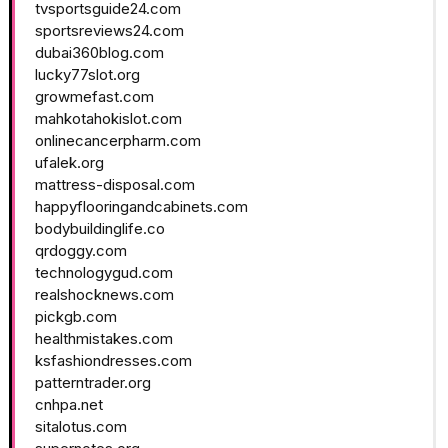
tvsportsguide24.com
sportsreviews24.com
dubai360blog.com
lucky77slot.org
growmefast.com
mahkotahokislot.com
onlinecancerpharm.com
ufalek.org
mattress-disposal.com
happyflooringandcabinets.com
bodybuildinglife.co
qrdoggy.com
technologygud.com
realshocknews.com
pickgb.com
healthmistakes.com
ksfashiondresses.com
patterntrader.org
cnhpa.net
sitalotus.com