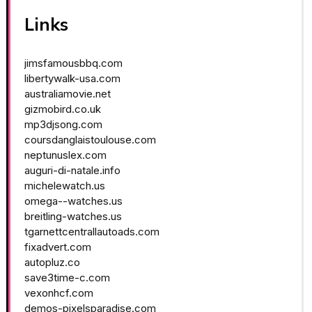
Links
jimsfamousbbq.com
libertywalk-usa.com
australiamovie.net
gizmobird.co.uk
mp3djsong.com
coursdanglaistoulouse.com
neptunuslex.com
auguri-di-natale.info
michelewatch.us
omega--watches.us
breitling-watches.us
tgarnettcentrallautoads.com
fixadvert.com
autopluz.co
save3time-c.com
vexonhcf.com
demos-pixelsparadise.com