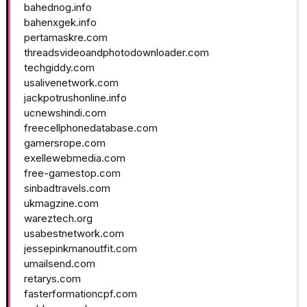
bahednog.info
bahenxgek.info
pertamaskre.com
threadsvideoandphotodownloader.com
techgiddy.com
usalivenetwork.com
jackpotrushonline.info
ucnewshindi.com
freecellphonedatabase.com
gamersrope.com
exellewebmedia.com
free-gamestop.com
sinbadtravels.com
ukmagzine.com
wareztech.org
usabestnetwork.com
jessepinkmanoutfit.com
umailsend.com
retarys.com
fasterformationcpf.com