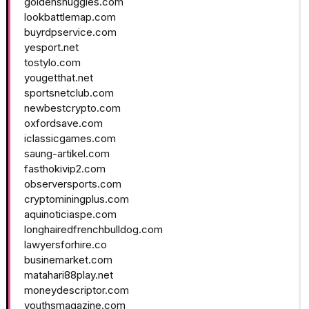
goldensnuggles.com
lookbattlemap.com
buyrdpservice.com
yesport.net
tostylo.com
yougetthat.net
sportsnetclub.com
newbestcrypto.com
oxfordsave.com
iclassicgames.com
saung-artikel.com
fasthokivip2.com
observersports.com
cryptominingplus.com
aquinoticiaspe.com
longhairedfrenchbulldog.com
lawyersforhire.co
businemarket.com
matahari88play.net
moneydescriptor.com
youthsmagazine.com