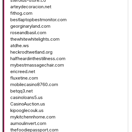
steroids-store.co
arteydecoracion.net
fithog.com
bestlaptopbestmonitor.com
georginaryland.com
roseandbasil.com
thewhitewhitelights.com
atdhe.ws
heckrodtwetland.org
halfheardinthestillness.com
mybestmassagechair.com
ericreed.net
fluxetine.com
mobilecasino8760.com
betqq3.net
casinoloans5.us
CasinoAuction.us
kipooglecouk.us
mykitchennhome.com
aumoulinvert.com
thefoodiepassport.com