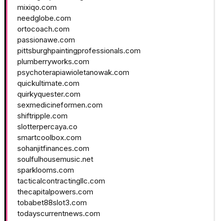
mixiqo.com
needglobe.com
ortocoach.com
passionawe.com
pittsburghpaintingprofessionals.com
plumberryworks.com
psychoterapiawioletanowak.com
quickultimate.com
quirkyquester.com
sexmedicineformen.com
shiftripple.com
slotterpercaya.co
smartcoolbox.com
sohanjitfinances.com
soulfulhousemusic.net
sparklooms.com
tacticalcontractingllc.com
thecapitalpowers.com
tobabet88slot3.com
todayscurrentnews.com