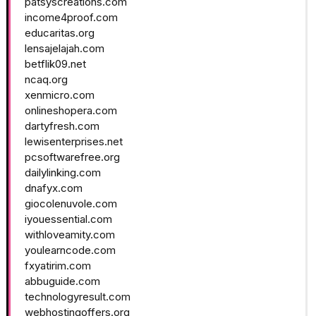
patsyscreations.com
income4proof.com
educaritas.org
lensajelajah.com
betflik09.net
ncaq.org
xenmicro.com
onlineshopera.com
dartyfresh.com
lewisenterprises.net
pcsoftwarefree.org
dailylinking.com
dnafyx.com
giocolenuvole.com
iyouessential.com
withloveamity.com
youlearncode.com
fxyatirim.com
abbuguide.com
technologyresult.com
webhostingoffers.org