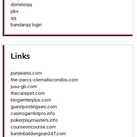
dominoqq
pkv
qq
bandarqq login
Links
punjwanis.com
the-parcs-clematiscondos.com
jusu-gb.com
thecarepet.com
blogwriterplus.com
guestpostingseo.com
casinogambitpro.info
pokerplaymasters.info
courseoncourse.com
bantinbatdongsan247.com