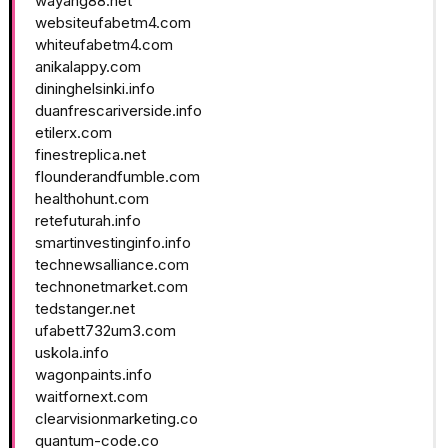
wayang88.net
websiteufabetm4.com
whiteufabetm4.com
anikalappy.com
dininghelsinki.info
duanfrescariverside.info
etilerx.com
finestreplica.net
flounderandfumble.com
healthohunt.com
retefuturah.info
smartinvestinginfo.info
technewsalliance.com
technonetmarket.com
tedstanger.net
ufabett732um3.com
uskola.info
wagonpaints.info
waitfornext.com
clearvisionmarketing.co
quantum-code.co