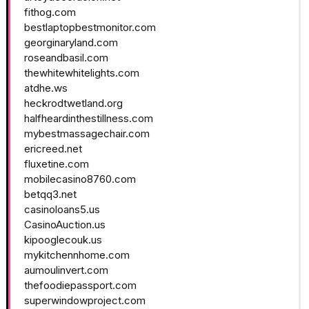
fithog.com
bestlaptopbestmonitor.com
georginaryland.com
roseandbasil.com
thewhitewhitelights.com
atdhe.ws
heckrodtwetland.org
halfheardinthestillness.com
mybestmassagechair.com
ericreed.net
fluxetine.com
mobilecasino8760.com
betqq3.net
casinoloans5.us
CasinoAuction.us
kipooglecouk.us
mykitchennhome.com
aumoulinvert.com
thefoodiepassport.com
superwindowproject.com