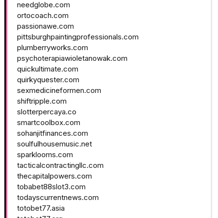
needglobe.com
ortocoach.com
passionawe.com
pittsburghpaintingprofessionals.com
plumberryworks.com
psychoterapiawioletanowak.com
quickultimate.com
quirkyquester.com
sexmedicineformen.com
shiftripple.com
slotterpercaya.co
smartcoolbox.com
sohanjitfinances.com
soulfulhousemusic.net
sparklooms.com
tacticalcontractingllc.com
thecapitalpowers.com
tobabet88slot3.com
todayscurrentnews.com
totobet77.asia