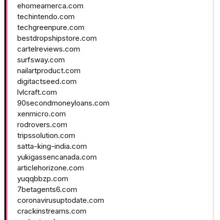
ehomeamerca.com
techintendo.com
techgreenpure.com
bestdropshipstore.com
cartelreviews.com
surfsway.com
nailartproduct.com
digitactseed.com
lvlcraft.com
90secondmoneyloans.com
xenmicro.com
rodrovers.com
tripssolution.com
satta-king-india.com
yukigassencanada.com
articlehorizone.com
yuqqbbzp.com
7betagents6.com
coronavirusuptodate.com
crackinstreams.com