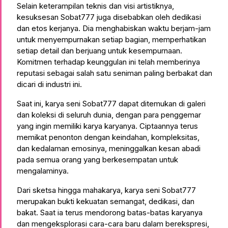
Selain keterampilan teknis dan visi artistiknya,
kesuksesan Sobat777 juga disebabkan oleh dedikasi
dan etos kerjanya. Dia menghabiskan waktu berjam-jam
untuk menyempurnakan setiap bagian, memperhatikan
setiap detail dan berjuang untuk kesempurnaan.
Komitmen terhadap keunggulan ini telah memberinya
reputasi sebagai salah satu seniman paling berbakat dan
dicari di industri ini.
Saat ini, karya seni Sobat777 dapat ditemukan di galeri
dan koleksi di seluruh dunia, dengan para penggemar
yang ingin memiliki karya karyanya. Ciptaannya terus
memikat penonton dengan keindahan, kompleksitas,
dan kedalaman emosinya, meninggalkan kesan abadi
pada semua orang yang berkesempatan untuk
mengalaminya.
Dari sketsa hingga mahakarya, karya seni Sobat777
merupakan bukti kekuatan semangat, dedikasi, dan
bakat. Saat ia terus mendorong batas-batas karyanya
dan mengeksplorasi cara-cara baru dalam berekspresi,