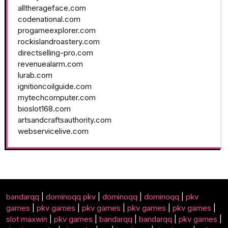
alltherageface.com
codenational.com
progameexplorer.com
rockislandroastery.com
directselling-pro.com
revenuealarm.com
lurab.com
ignitioncoilguide.com
mytechcomputer.com
bioslot168.com
artsandcraftsauthority.com
webservicelive.com
bandarqq
|
dominoqq pkv
|
dominoqq
|
dominoqq
|
pkv
games
|
pkv games
|
pkv games
|
pkv games
|
pkv games
|
slot maxwin
|
pkv games
|
bandarqq
|
bandarqq
|
pkv games
|