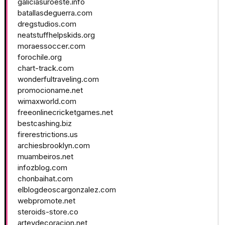
galiciasuroeste.info
batallasdeguerra.com
dregstudios.com
neatstuffhelpskids.org
moraessoccer.com
forochile.org
chart-track.com
wonderfultraveling.com
promocioname.net
wimaxworld.com
freeonlinecricketgames.net
bestcashing.biz
firerestrictions.us
archiesbrooklyn.com
muambeiros.net
infozblog.com
chonbaihat.com
elblogdeoscargonzalez.com
webpromote.net
steroids-store.co
arteydecoracion.net