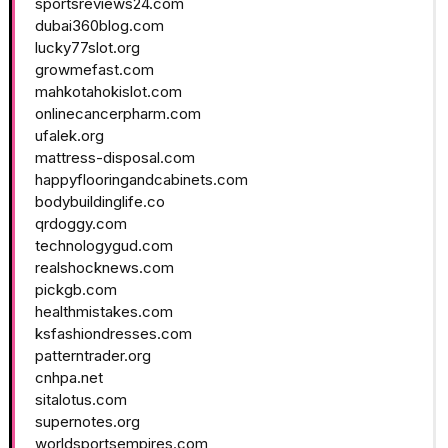
sportsreviews24.com
dubai360blog.com
lucky77slot.org
growmefast.com
mahkotahokislot.com
onlinecancerpharm.com
ufalek.org
mattress-disposal.com
happyflooringandcabinets.com
bodybuildinglife.co
qrdoggy.com
technologygud.com
realshocknews.com
pickgb.com
healthmistakes.com
ksfashiondresses.com
patterntrader.org
cnhpa.net
sitalotus.com
supernotes.org
worldsportsempires.com