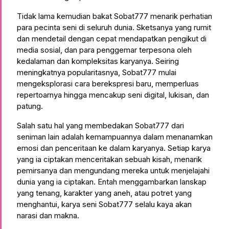
Tidak lama kemudian bakat Sobat777 menarik perhatian
para pecinta seni di seluruh dunia. Sketsanya yang rumit
dan mendetail dengan cepat mendapatkan pengikut di
media sosial, dan para penggemar terpesona oleh
kedalaman dan kompleksitas karyanya. Seiring
meningkatnya popularitasnya, Sobat777 mulai
mengeksplorasi cara berekspresi baru, memperluas
repertoarnya hingga mencakup seni digital, lukisan, dan
patung.
Salah satu hal yang membedakan Sobat777 dari
seniman lain adalah kemampuannya dalam menanamkan
emosi dan penceritaan ke dalam karyanya. Setiap karya
yang ia ciptakan menceritakan sebuah kisah, menarik
pemirsanya dan mengundang mereka untuk menjelajahi
dunia yang ia ciptakan. Entah menggambarkan lanskap
yang tenang, karakter yang aneh, atau potret yang
menghantui, karya seni Sobat777 selalu kaya akan
narasi dan makna.