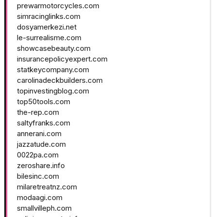
prewarmotorcycles.com
simracinglinks.com
dosyamerkezi.net
le-surrealisme.com
showcasebeauty.com
insurancepolicyexpert.com
statkeycompany.com
carolinadeckbuilders.com
topinvestingblog.com
top50tools.com
the-rep.com
saltyfranks.com
annerani.com
jazzatude.com
0022pa.com
zeroshare.info
bilesinc.com
milaretreatnz.com
modaagi.com
smallvilleph.com