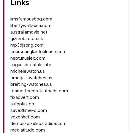
Links
jimsfamousbbq.com
libertywalk-usa.com
australiamovie.net
gizmobird.co.uk
mp3djsong.com
coursdanglaistoulouse.com
neptunuslex.com
auguri-di-natale.info
michelewatch.us
omega--watches.us
breitling-watches.us
tgarnettcentrallautoads.com
fixadvert.com
autopluz.co
save3time-c.com
vexonhcf.com
demos-pixelsparadise.com
mediatitude.com