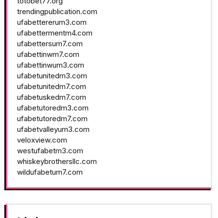
totobet77.org
trendingpublication.com
ufabettererum3.com
ufabettermentm4.com
ufabettersum7.com
ufabettinwm7.com
ufabettinwum3.com
ufabetunitedm3.com
ufabetunitedm7.com
ufabetuskedm7.com
ufabetutoredm3.com
ufabetutoredm7.com
ufabetvalleyum3.com
veloxview.com
westufabetm3.com
whiskeybrothersllc.com
wildufabetum7.com