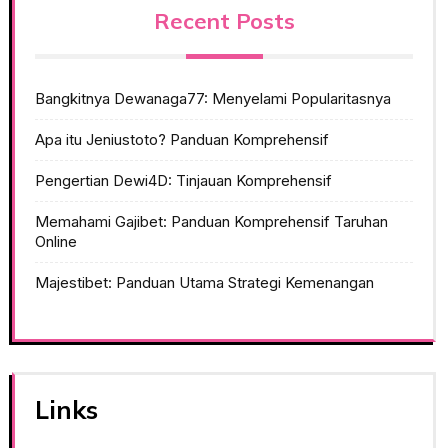
Recent Posts
Bangkitnya Dewanaga77: Menyelami Popularitasnya
Apa itu Jeniustoto? Panduan Komprehensif
Pengertian Dewi4D: Tinjauan Komprehensif
Memahami Gajibet: Panduan Komprehensif Taruhan
Online
Majestibet: Panduan Utama Strategi Kemenangan
Links