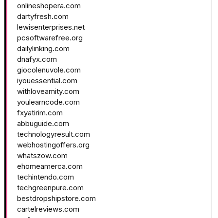
onlineshopera.com
dartyfresh.com
lewisenterprises.net
pcsoftwarefree.org
dailylinking.com
dnafyx.com
giocolenuvole.com
iyouessential.com
withloveamity.com
youlearncode.com
fxyatirim.com
abbuguide.com
technologyresult.com
webhostingoffers.org
whatszow.com
ehomeamerca.com
techintendo.com
techgreenpure.com
bestdropshipstore.com
cartelreviews.com