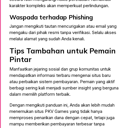
karakter kompleks akan memperkuat perlindungan.
Waspada terhadap Phishing
Jangan mengikuti tautan mencurigakan atau email yang
mengaku dari pihak resmi tanpa verifikasi. Selalu akses
melalui alamat yang sudah Anda kenali.
Tips Tambahan untuk Pemain
Pintar
Manfaatkan jejaring sosial dan grup komunitas untuk
mendapatkan informasi terbaru mengenai situs baru
atau perbaikan sistem pembayaran. Pemain yang aktif
berbagi sering kali menjadi sumber insight yang berguna
dalam memilih platform terbaik.
Dengan mengikuti panduan ini, Anda akan lebih mudah
menemukan situs PKV Games yang tidak hanya
memproses penarikan dana dengan cepat, tetapi juga
mampu memberikan pembayaran terbesar tanpa