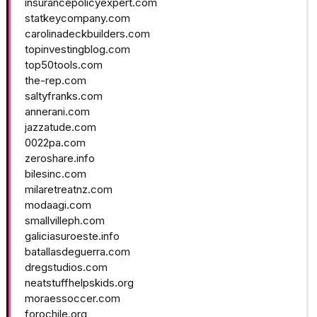
insurancepolicyexpert.com
statkeycompany.com
carolinadeckbuilders.com
topinvestingblog.com
top50tools.com
the-rep.com
saltyfranks.com
annerani.com
jazzatude.com
0022pa.com
zeroshare.info
bilesinc.com
milaretreatnz.com
modaagi.com
smallvilleph.com
galiciasuroeste.info
batallasdeguerra.com
dregstudios.com
neatstuffhelpskids.org
moraessoccer.com
forochile.org