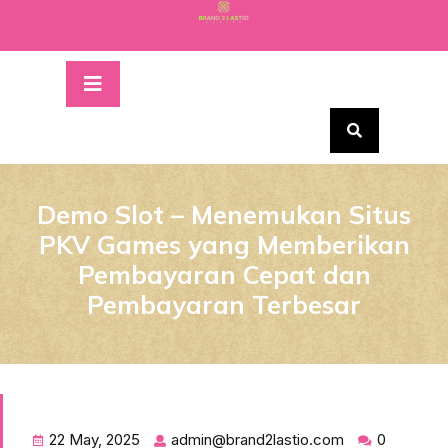
Skip
to
content
Open
Button
Demo Slot – Menemukan Situs
PKV Games yang Memberikan
Pembayaran Cepat dan
Pembayaran Terbesar
22 May, 2025
admin@brand2lastio.com
0