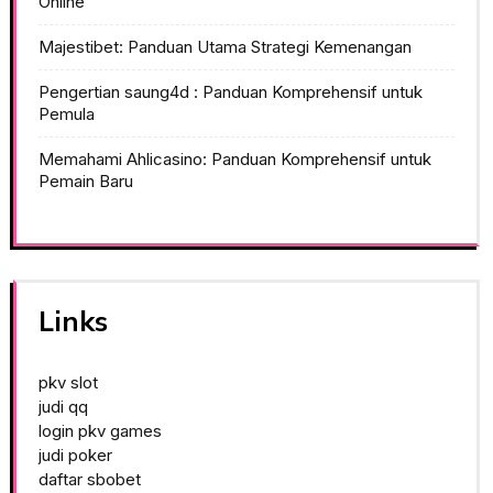
Online
Majestibet: Panduan Utama Strategi Kemenangan
Pengertian saung4d : Panduan Komprehensif untuk
Pemula
Memahami Ahlicasino: Panduan Komprehensif untuk
Pemain Baru
Links
pkv slot
judi qq
login pkv games
judi poker
daftar sbobet