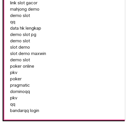
link slot gacor
mahjong demo
demo slot
qq
data hk lengkap
demo slot pg
demo slot
slot demo
slot demo maxwin
demo slot
poker online
pkv
poker
pragmatic
dominoqq
pkv
qq
bandarqq login