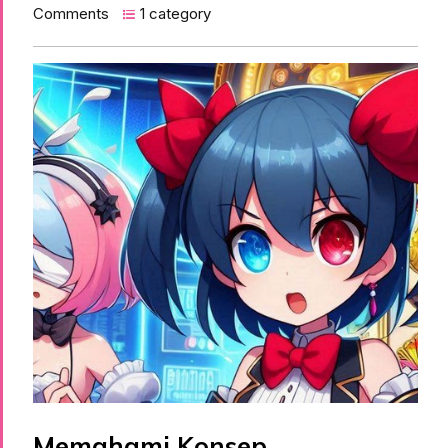
Comments
1 category
Memahami Konsep