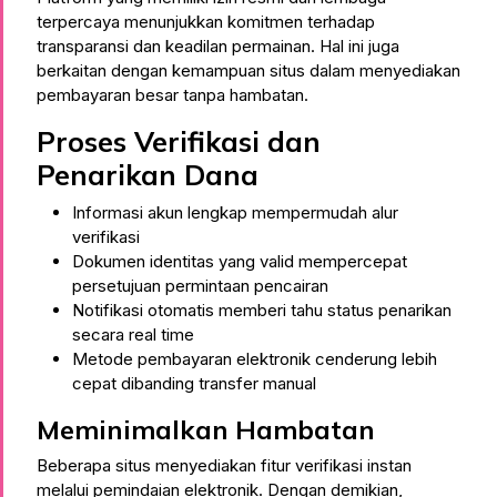
terpercaya menunjukkan komitmen terhadap
transparansi dan keadilan permainan. Hal ini juga
berkaitan dengan kemampuan situs dalam menyediakan
pembayaran besar tanpa hambatan.
Proses Verifikasi dan
Penarikan Dana
Informasi akun lengkap mempermudah alur
verifikasi
Dokumen identitas yang valid mempercepat
persetujuan permintaan pencairan
Notifikasi otomatis memberi tahu status penarikan
secara real time
Metode pembayaran elektronik cenderung lebih
cepat dibanding transfer manual
Meminimalkan Hambatan
Beberapa situs menyediakan fitur verifikasi instan
melalui pemindaian elektronik. Dengan demikian,