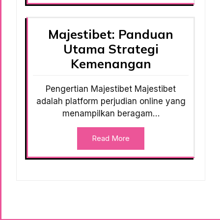
Majestibet: Panduan
Utama Strategi
Kemenangan
Pengertian Majestibet Majestibet
adalah platform perjudian online yang
menampilkan beragam…
Read More