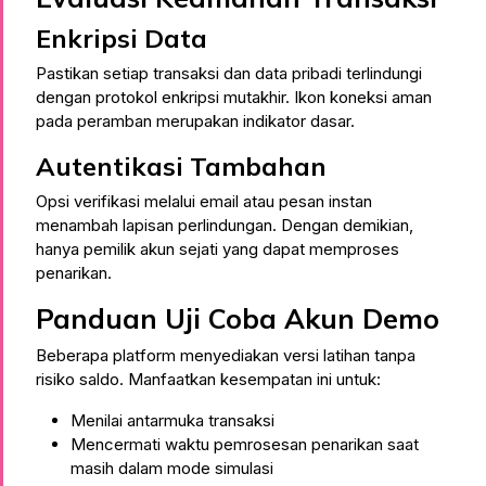
Enkripsi Data
Pastikan setiap transaksi dan data pribadi terlindungi
dengan protokol enkripsi mutakhir. Ikon koneksi aman
pada peramban merupakan indikator dasar.
Autentikasi Tambahan
Opsi verifikasi melalui email atau pesan instan
menambah lapisan perlindungan. Dengan demikian,
hanya pemilik akun sejati yang dapat memproses
penarikan.
Panduan Uji Coba Akun Demo
Beberapa platform menyediakan versi latihan tanpa
risiko saldo. Manfaatkan kesempatan ini untuk:
Menilai antarmuka transaksi
Mencermati waktu pemrosesan penarikan saat
masih dalam mode simulasi