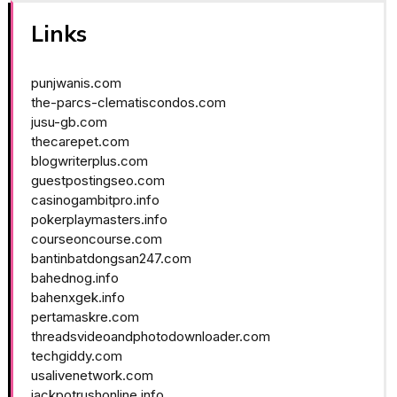
Links
punjwanis.com
the-parcs-clematiscondos.com
jusu-gb.com
thecarepet.com
blogwriterplus.com
guestpostingseo.com
casinogambitpro.info
pokerplaymasters.info
courseoncourse.com
bantinbatdongsan247.com
bahednog.info
bahenxgek.info
pertamaskre.com
threadsvideoandphotodownloader.com
techgiddy.com
usalivenetwork.com
jackpotrushonline.info