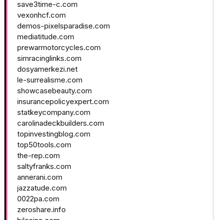
save3time-c.com
vexonhcf.com
demos-pixelsparadise.com
mediatitude.com
prewarmotorcycles.com
simracinglinks.com
dosyamerkezi.net
le-surrealisme.com
showcasebeauty.com
insurancepolicyexpert.com
statkeycompany.com
carolinadeckbuilders.com
topinvestingblog.com
top50tools.com
the-rep.com
saltyfranks.com
annerani.com
jazzatude.com
0022pa.com
zeroshare.info