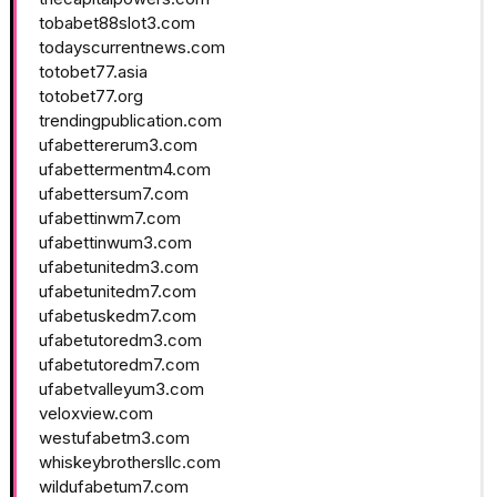
tobabet88slot3.com
todayscurrentnews.com
totobet77.asia
totobet77.org
trendingpublication.com
ufabettererum3.com
ufabettermentm4.com
ufabettersum7.com
ufabettinwm7.com
ufabettinwum3.com
ufabetunitedm3.com
ufabetunitedm7.com
ufabetuskedm7.com
ufabetutoredm3.com
ufabetutoredm7.com
ufabetvalleyum3.com
veloxview.com
westufabetm3.com
whiskeybrothersllc.com
wildufabetum7.com