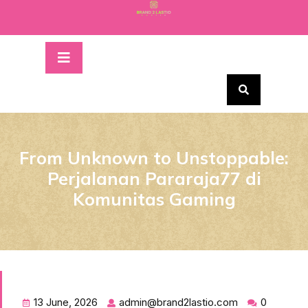
Skip
to
content
Open
Button
From Unknown to Unstoppable:
Perjalanan Pararaja77 di
Komunitas Gaming
13 June, 2026
admin@brand2lastio.com
0