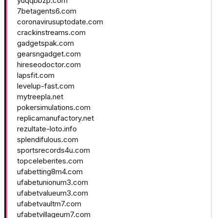
yuqqbbzp.com
7betagents6.com
coronavirusuptodate.com
crackinstreams.com
gadgetspak.com
gearsngadget.com
hireseodoctor.com
lapsfit.com
levelup-fast.com
mytreepla.net
pokersimulations.com
replicamanufactory.net
rezultate-loto.info
splendifulous.com
sportsrecords4u.com
topceleberites.com
ufabetting8m4.com
ufabetunionum3.com
ufabetvalueum3.com
ufabetvaultm7.com
ufabetvillageum7.com