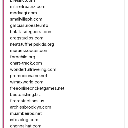
bilesinc.com
milaretreatnz.com
modaagi.com
smallvilleph.com
galiciasuroeste.info
batallasdeguerra.com
dregstudios.com
neatstuffhelpskids.org
moraessoccer.com
forochile.org
chart-track.com
wonderfultraveling.com
promocioname.net
wimaxworld.com
freeonlinecricketgames.net
bestcashing.biz
firerestrictions.us
archiesbrooklyn.com
muambeiros.net
infozblog.com
chonbaihat.com