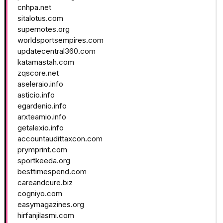
cnhpa.net
sitalotus.com
supernotes.org
worldsportsempires.com
updatecentral360.com
katamastah.com
zqscore.net
aseleraio.info
asticio.info
egardenio.info
arxteamio.info
getalexio.info
accountaudittaxcon.com
prymprint.com
sportkeeda.org
besttimespend.com
careandcure.biz
cogniyo.com
easymagazines.org
hirfanjilasmi.com