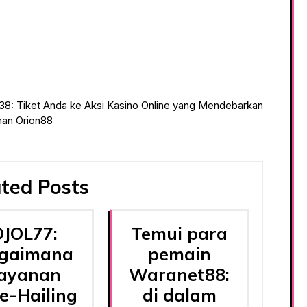
38: Tiket Anda ke Aksi Kasino Online yang Mendebarkan
nan Orion88
ted Posts
OJOL77:
Temui para
gaimana
pemain
ayanan
Waranet88:
e-Hailing
di dalam