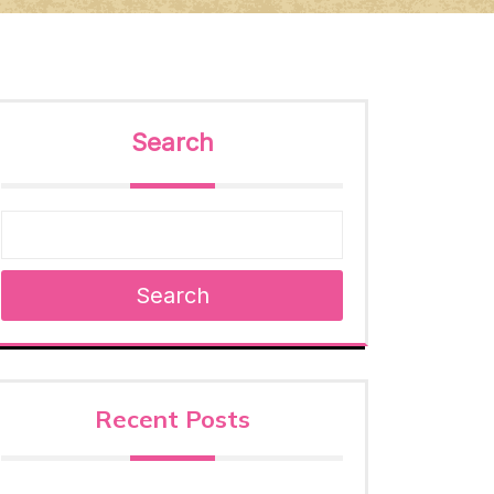
Search
Search
Recent Posts