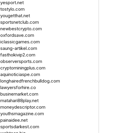
yesport.net
tostylo.com
yougetthat.net
sportsnetclub.com
newbestcrypto.com
oxfordsave.com
iclassicgames.com
saung-artikel.com
fasthokivip2.com
observersports.com
cryptominingplus.com
aquinoticiaspe.com
longhairedfrenchbulldog.com
lawyersforhire.co
businemarket.com
matahari88play.net
moneydescriptor.com
youthsmagazine.com
painaidee.net
sportsdarkest.com