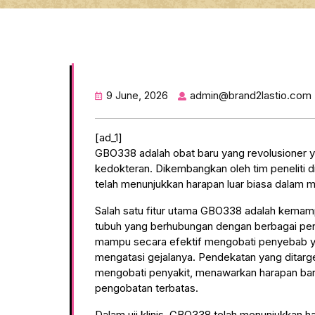
9 June, 2026
admin@brand2lastio.com
[ad_1]
GBO338 adalah obat baru yang revolusioner 
kedokteran. Dikembangkan oleh tim peneliti di
telah menunjukkan harapan luar biasa dalam 
Salah satu fitur utama GBO338 adalah kemamp
tubuh yang berhubungan dengan berbagai penya
mampu secara efektif mengobati penyebab ya
mengatasi gejalanya. Pendekatan yang ditarget
mengobati penyakit, menawarkan harapan baru
pengobatan terbatas.
Dalam uji klinis, GBO338 telah menunjukkan 