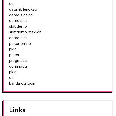
qq
data hk lengkap
demo slot pg
demo slot
slot demo
slot demo maxwin
demo slot
poker online
pkv
poker
pragmatic
dominoqq
pkv
qq
bandarqq login
Links