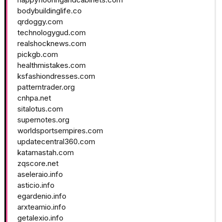
bodybuildinglife.co
qrdoggy.com
technologygud.com
realshocknews.com
pickgb.com
healthmistakes.com
ksfashiondresses.com
patterntrader.org
cnhpa.net
sitalotus.com
supernotes.org
worldsportsempires.com
updatecentral360.com
katamastah.com
zqscore.net
aseleraio.info
asticio.info
egardenio.info
arxteamio.info
getalexio.info