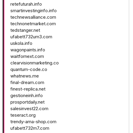
retefuturah.info
smartinvestinginfo.info
technewsalliance.com
technonetmarket.com
tedstanger.net
ufabett732um3.com
uskola.info
wagonpaints.info
waitfornext.com
clearvisionmarketing.co
quantum-code.co
whatnews.me
final-dream.com
finest-replica.net
gestioneinh.info
prosportdaily.net
salesinvest22.com
teseract.org
trendy-ama-shop.com
ufabett732m7.com