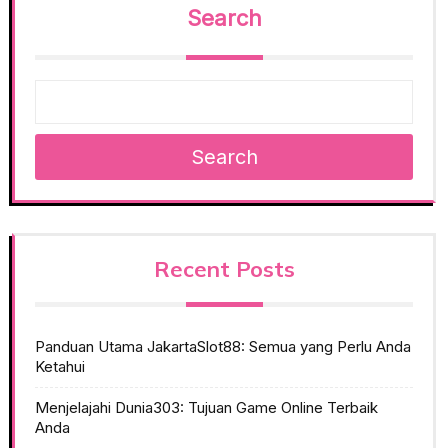
Search
Search
Recent Posts
Panduan Utama JakartaSlot88: Semua yang Perlu Anda
Ketahui
Menjelajahi Dunia303: Tujuan Game Online Terbaik
Anda