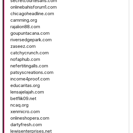
secretcourtesans.com
onlinebahisforum1.com
chicagoheadline.com
camming.org
rajalion88.com
goupuntacana.com
riversedgepark.com
zaseez.com
catchycrunch.com
nofaphub.com
nefertitingalls.com
patsyscreations.com
income4proof.com
educaritas.org
lensajelajah.com
betflik09.net
ncaq.org
xenmicro.com
onlineshopera.com
dartyfresh.com
lewisenterprises.net