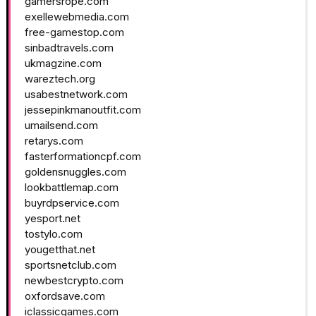
gamersrope.com
exellewebmedia.com
free-gamestop.com
sinbadtravels.com
ukmagzine.com
wareztech.org
usabestnetwork.com
jessepinkmanoutfit.com
umailsend.com
retarys.com
fasterformationcpf.com
goldensnuggles.com
lookbattlemap.com
buyrdpservice.com
yesport.net
tostylo.com
yougetthat.net
sportsnetclub.com
newbestcrypto.com
oxfordsave.com
iclassicgames.com