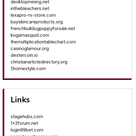
desktopmining.net
inthebleachers.net
lexapro-rx-store.com
buyskincareproducts.org
frenchbulldogpuppyforsale.net
kogamasquid.com
themultiplicationtablechart.com
casinoglamour.org
dextercoin.io
christianarticledirectory.org
5homestyle.com
Links
stagehubs.com
1x2forum.net
login99bet.com