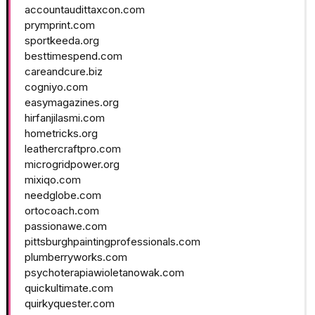
accountaudittaxcon.com
prymprint.com
sportkeeda.org
besttimespend.com
careandcure.biz
cogniyo.com
easymagazines.org
hirfanjilasmi.com
hometricks.org
leathercraftpro.com
microgridpower.org
mixiqo.com
needglobe.com
ortocoach.com
passionawe.com
pittsburghpaintingprofessionals.com
plumberryworks.com
psychoterapiawioletanowak.com
quickultimate.com
quirkyquester.com