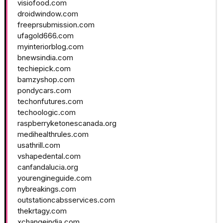
visiofood.com
droidwindow.com
freeprsubmission.com
ufagold666.com
myinteriorblog.com
bnewsindia.com
techiepick.com
bamzyshop.com
pondycars.com
techonfutures.com
techoologic.com
raspberryketonescanada.org
medihealthrules.com
usathrill.com
vshapedental.com
canfandalucia.org
yourengineguide.com
nybreakings.com
outstationcabsservices.com
thekrtagy.com
xchangeindia.com