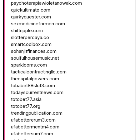
psychoterapiawioletanowak.com
quickultimate.com
quirkyquester.com
sexmedicineformen.com
shiftripple.com
slotterpercaya.co
smartcoolbox.com
sohanjitfinances.com
soulfulhousemusic.net
sparklooms.com
tacticalcontractingllc.com
thecapitalpowers.com
tobabet88slot3.com
todayscurrentnews.com
totobet77.asia
totobet77.org
trendingpublication.com
ufabettererum3.com
ufabettermentm4.com
ufabettersum7.com