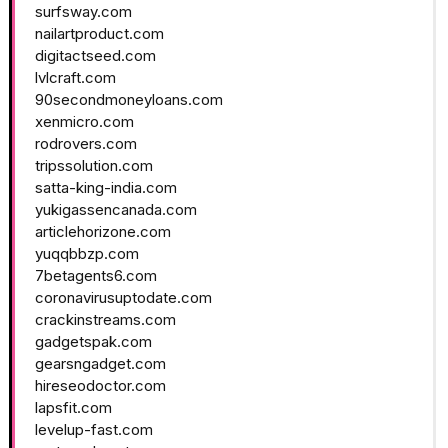
surfsway.com
nailartproduct.com
digitactseed.com
lvlcraft.com
90secondmoneyloans.com
xenmicro.com
rodrovers.com
tripssolution.com
satta-king-india.com
yukigassencanada.com
articlehorizone.com
yuqqbbzp.com
7betagents6.com
coronavirusuptodate.com
crackinstreams.com
gadgetspak.com
gearsngadget.com
hireseodoctor.com
lapsfit.com
levelup-fast.com