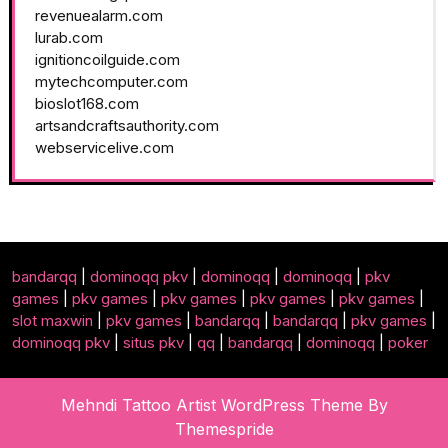
revenuealarm.com
lurab.com
ignitioncoilguide.com
mytechcomputer.com
bioslot168.com
artsandcraftsauthority.com
webservicelive.com
bandarqq
|
dominoqq pkv
|
dominoqq
|
dominoqq
|
pkv
games
|
pkv games
|
pkv games
|
pkv games
|
pkv games
|
slot maxwin
|
pkv games
|
bandarqq
|
bandarqq
|
pkv games
|
dominoqq pkv
|
situs pkv
|
qq
|
bandarqq
|
dominoqq
|
poker
Mehndi Tattoo Artist WordPress Theme
By
Themespride