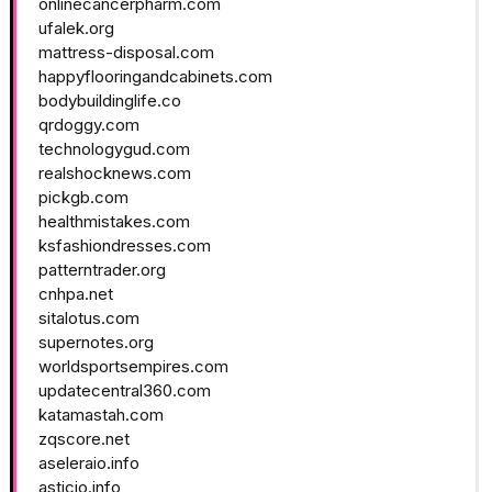
onlinecancerpharm.com
ufalek.org
mattress-disposal.com
happyflooringandcabinets.com
bodybuildinglife.co
qrdoggy.com
technologygud.com
realshocknews.com
pickgb.com
healthmistakes.com
ksfashiondresses.com
patterntrader.org
cnhpa.net
sitalotus.com
supernotes.org
worldsportsempires.com
updatecentral360.com
katamastah.com
zqscore.net
aseleraio.info
asticio.info