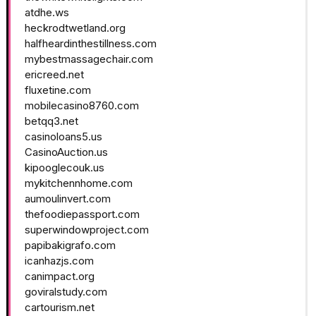
atdhe.ws
heckrodtwetland.org
halfheardinthestillness.com
mybestmassagechair.com
ericreed.net
fluxetine.com
mobilecasino8760.com
betqq3.net
casinoloans5.us
CasinoAuction.us
kipooglecouk.us
mykitchennhome.com
aumoulinvert.com
thefoodiepassport.com
superwindowproject.com
papibakigrafo.com
icanhazjs.com
canimpact.org
goviralstudy.com
cartourism.net