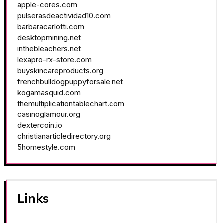
apple-cores.com
pulserasdeactividad10.com
barbaracarlotti.com
desktopmining.net
inthebleachers.net
lexapro-rx-store.com
buyskincareproducts.org
frenchbulldogpuppyforsale.net
kogamasquid.com
themultiplicationtablechart.com
casinoglamour.org
dextercoin.io
christianarticledirectory.org
5homestyle.com
Links