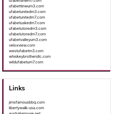
ufabettinwm7.com
ufabettinwum3.com
ufabetunitedm3.com
ufabetunitedm7.com
ufabetuskedm7.com
ufabetutoredm3.com
ufabetutoredm7.com
ufabetvalleyum3.com
veloxview.com
westufabetm3.com
whiskeybrothersllc.com
wildufabetum7.com
Links
jimsfamousbbq.com
libertywalk-usa.com
australiamovie.net