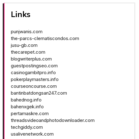
Links
punjwanis.com
the-parcs-clematiscondos.com
jusu-gb.com
thecarepet.com
blogwriterplus.com
guestpostingseo.com
casinogambitpro.info
pokerplaymasters.info
courseoncourse.com
bantinbatdongsan247.com
bahednog.info
bahenxgek.info
pertamaskre.com
threadsvideoandphotodownloader.com
techgiddy.com
usalivenetwork.com