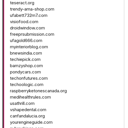
teseract.org
trendy-ama-shop.com
ufabett732m7.com
visiofood.com
droidwindow.com
freeprsubmission.com
ufagold666.com
myinteriorblog.com
bnewsindia.com
techiepick.com
bamzyshop.com
pondycars.com
techonfutures.com
techoologic.com
raspberryketonescanada.org
medihealthrules.com
usathrill.com
vshapedental.com
canfandalucia.org
yourengineguide.com