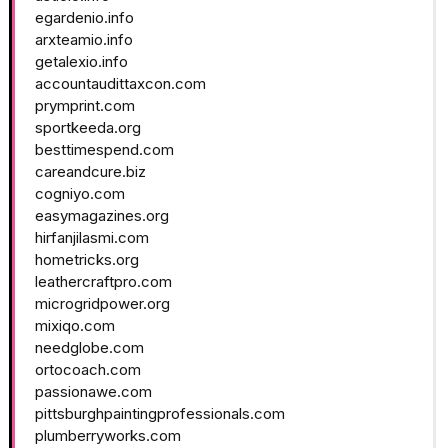
egardenio.info
arxteamio.info
getalexio.info
accountaudittaxcon.com
prymprint.com
sportkeeda.org
besttimespend.com
careandcure.biz
cogniyo.com
easymagazines.org
hirfanjilasmi.com
hometricks.org
leathercraftpro.com
microgridpower.org
mixiqo.com
needglobe.com
ortocoach.com
passionawe.com
pittsburghpaintingprofessionals.com
plumberryworks.com