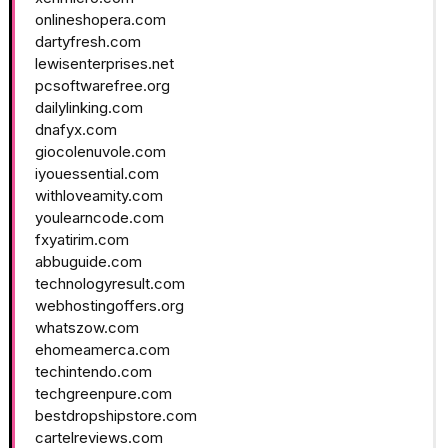
onlineshopera.com
dartyfresh.com
lewisenterprises.net
pcsoftwarefree.org
dailylinking.com
dnafyx.com
giocolenuvole.com
iyouessential.com
withloveamity.com
youlearncode.com
fxyatirim.com
abbuguide.com
technologyresult.com
webhostingoffers.org
whatszow.com
ehomeamerca.com
techintendo.com
techgreenpure.com
bestdropshipstore.com
cartelreviews.com