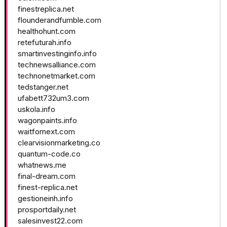
finestreplica.net
flounderandfumble.com
healthohunt.com
retefuturah.info
smartinvestinginfo.info
technewsalliance.com
technonetmarket.com
tedstanger.net
ufabett732um3.com
uskola.info
wagonpaints.info
waitfornext.com
clearvisionmarketing.co
quantum-code.co
whatnews.me
final-dream.com
finest-replica.net
gestioneinh.info
prosportdaily.net
salesinvest22.com