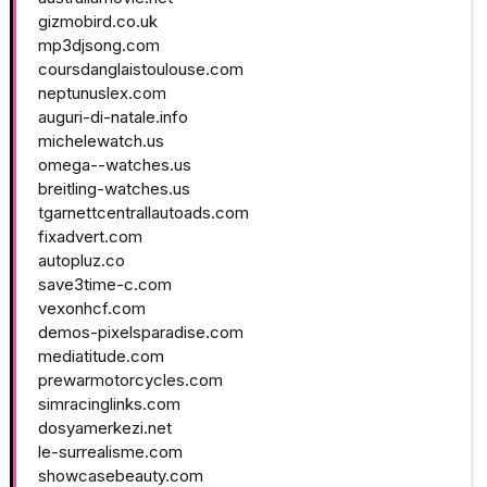
gizmobird.co.uk
mp3djsong.com
coursdanglaistoulouse.com
neptunuslex.com
auguri-di-natale.info
michelewatch.us
omega--watches.us
breitling-watches.us
tgarnettcentrallautoads.com
fixadvert.com
autopluz.co
save3time-c.com
vexonhcf.com
demos-pixelsparadise.com
mediatitude.com
prewarmotorcycles.com
simracinglinks.com
dosyamerkezi.net
le-surrealisme.com
showcasebeauty.com