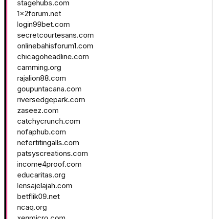
stagehubs.com
1x2forum.net
login99bet.com
secretcourtesans.com
onlinebahisforum1.com
chicagoheadline.com
camming.org
rajalion88.com
goupuntacana.com
riversedgepark.com
zaseez.com
catchycrunch.com
nofaphub.com
nefertitingalls.com
patsyscreations.com
income4proof.com
educaritas.org
lensajelajah.com
betflik09.net
ncaq.org
xenmicro.com