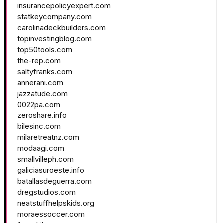
insurancepolicyexpert.com
statkeycompany.com
carolinadeckbuilders.com
topinvestingblog.com
top50tools.com
the-rep.com
saltyfranks.com
annerani.com
jazzatude.com
0022pa.com
zeroshare.info
bilesinc.com
milaretreatnz.com
modaagi.com
smallvilleph.com
galiciasuroeste.info
batallasdeguerra.com
dregstudios.com
neatstuffhelpskids.org
moraessoccer.com