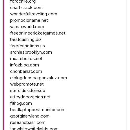
forochile.org
chart-track.com
wonderfultraveling.com
promocioname.net
wimaxworld.com
freeonlinecricketgames.net
bestcashing.biz
firerestrictions.us
archiesbrooklyn.com
muambeiros.net
infozblog.com
chonbaihat.com
elblogdeoscargonzalez.com
webpromote.net
steroids-store.co
arteydecoracion.net
fithog.com
bestlaptopbestmonitor.com
georginaryland.com
roseandbasil.com
thewhitewhitelights.com