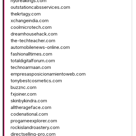
nybreakings.com
outstationcabsservices.com
thekrtagy.com
xchangeindia.com
coolmicrotech.com
dreamhousehack.com
the-techteacher.com
automobilenews-online.com
fashionalltimes.com
totaldigitalforum.com
technoarmaan.com
empresasposicionamientoweb.com
tonybestcosmetics.com
buzznc.com
fxjoiner.com
skinbykindra.com
alltherageface.com
codenational.com
progameexplorer.com
rockislandroastery.com
directselling-pro.com