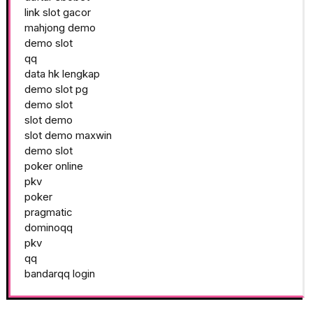
link slot gacor
mahjong demo
demo slot
qq
data hk lengkap
demo slot pg
demo slot
slot demo
slot demo maxwin
demo slot
poker online
pkv
poker
pragmatic
dominoqq
pkv
qq
bandarqq login