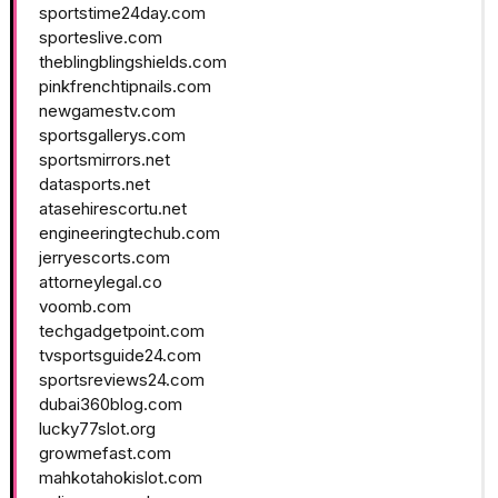
sportstime24day.com
sporteslive.com
theblingblingshields.com
pinkfrenchtipnails.com
newgamestv.com
sportsgallerys.com
sportsmirrors.net
datasports.net
atasehirescortu.net
engineeringtechub.com
jerryescorts.com
attorneylegal.co
voomb.com
techgadgetpoint.com
tvsportsguide24.com
sportsreviews24.com
dubai360blog.com
lucky77slot.org
growmefast.com
mahkotahokislot.com