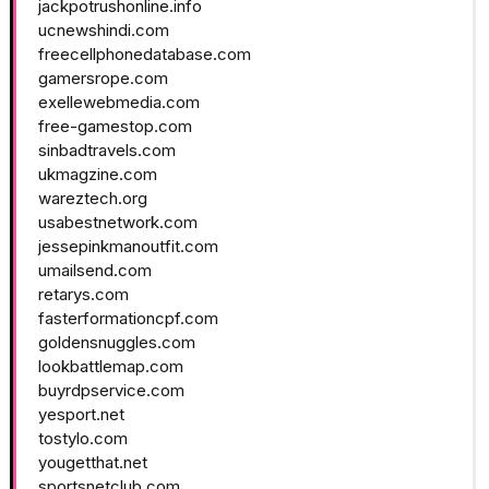
jackpotrushonline.info
ucnewshindi.com
freecellphonedatabase.com
gamersrope.com
exellewebmedia.com
free-gamestop.com
sinbadtravels.com
ukmagzine.com
wareztech.org
usabestnetwork.com
jessepinkmanoutfit.com
umailsend.com
retarys.com
fasterformationcpf.com
goldensnuggles.com
lookbattlemap.com
buyrdpservice.com
yesport.net
tostylo.com
yougetthat.net
sportsnetclub.com