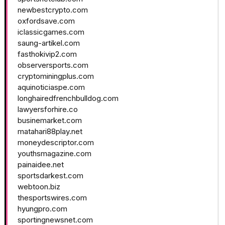
newbestcrypto.com
oxfordsave.com
iclassicgames.com
saung-artikel.com
fasthokivip2.com
observersports.com
cryptominingplus.com
aquinoticiaspe.com
longhairedfrenchbulldog.com
lawyersforhire.co
businemarket.com
matahari88play.net
moneydescriptor.com
youthsmagazine.com
painaidee.net
sportsdarkest.com
webtoon.biz
thesportswires.com
hyungpro.com
sportingnewsnet.com