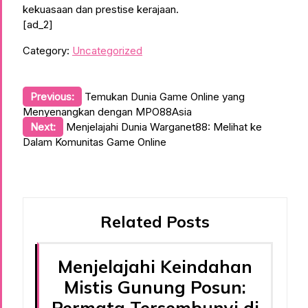
kekuasaan dan prestise kerajaan.
[ad_2]
Category:
Uncategorized
Post
Previous:
Temukan Dunia Game Online yang
Menyenangkan dengan MPO88Asia
navigation
Next:
Menjelajahi Dunia Warganet88: Melihat ke
Dalam Komunitas Game Online
Related Posts
Menjelajahi Keindahan
Mistis Gunung Posun:
Permata Tersembunyi di