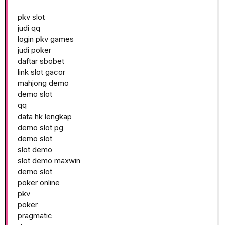
pkv slot
judi qq
login pkv games
judi poker
daftar sbobet
link slot gacor
mahjong demo
demo slot
qq
data hk lengkap
demo slot pg
demo slot
slot demo
slot demo maxwin
demo slot
poker online
pkv
poker
pragmatic