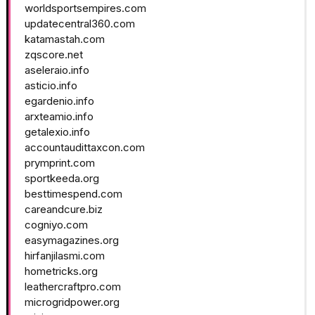
worldsportsempires.com
updatecentral360.com
katamastah.com
zqscore.net
aseleraio.info
asticio.info
egardenio.info
arxteamio.info
getalexio.info
accountaudittaxcon.com
prymprint.com
sportkeeda.org
besttimespend.com
careandcure.biz
cogniyo.com
easymagazines.org
hirfanjilasmi.com
hometricks.org
leathercraftpro.com
microgridpower.org