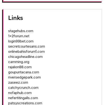
Links
stagehubs.com
1x2forum.net
login99bet.com
secretcourtesans.com
onlinebahisforum1.com
chicagoheadline.com
camming.org
rajalion88.com
goupuntacana.com
riversedgepark.com
zaseez.com
catchycrunch.com
nofaphub.com
nefertitingalls.com
patsyscreations.com