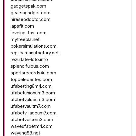
gadgetspak.com
gearsngadget.com
hireseodoctor.com
lapsfit.com
levelup-fast.com
mytreepla.net
pokersimulations.com
replicamanufactory.net
rezultate-loto.info
splendifulous.com
sportsrecords4u.com
topceleberites.com
ufabetting8m4.com
ufabetunionum3.com
ufabetvalueum3.com
ufabetvaultm7.com
ufabetvillageum7.com
ufabetvoicem3.com
waveufabetm4.com
wayang88.net