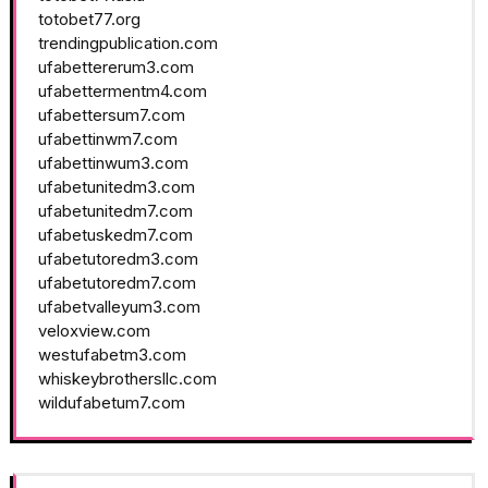
totobet77.org
trendingpublication.com
ufabettererum3.com
ufabettermentm4.com
ufabettersum7.com
ufabettinwm7.com
ufabettinwum3.com
ufabetunitedm3.com
ufabetunitedm7.com
ufabetuskedm7.com
ufabetutoredm3.com
ufabetutoredm7.com
ufabetvalleyum3.com
veloxview.com
westufabetm3.com
whiskeybrothersllc.com
wildufabetum7.com