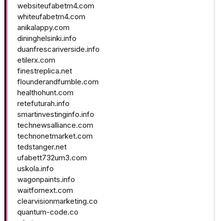
websiteufabetm4.com
whiteufabetm4.com
anikalappy.com
dininghelsinki.info
duanfrescariverside.info
etilerx.com
finestreplica.net
flounderandfumble.com
healthohunt.com
retefuturah.info
smartinvestinginfo.info
technewsalliance.com
technonetmarket.com
tedstanger.net
ufabett732um3.com
uskola.info
wagonpaints.info
waitfornext.com
clearvisionmarketing.co
quantum-code.co