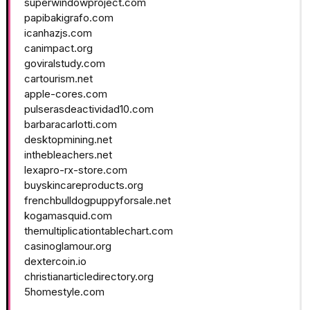
superwindowproject.com
papibakigrafo.com
icanhazjs.com
canimpact.org
goviralstudy.com
cartourism.net
apple-cores.com
pulserasdeactividad10.com
barbaracarlotti.com
desktopmining.net
inthebleachers.net
lexapro-rx-store.com
buyskincareproducts.org
frenchbulldogpuppyforsale.net
kogamasquid.com
themultiplicationtablechart.com
casinoglamour.org
dextercoin.io
christianarticledirectory.org
5homestyle.com