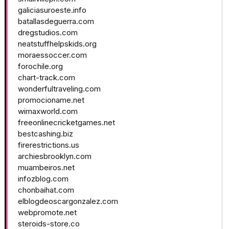
galiciasuroeste.info
batallasdeguerra.com
dregstudios.com
neatstuffhelpskids.org
moraessoccer.com
forochile.org
chart-track.com
wonderfultraveling.com
promocioname.net
wimaxworld.com
freeonlinecricketgames.net
bestcashing.biz
firerestrictions.us
archiesbrooklyn.com
muambeiros.net
infozblog.com
chonbaihat.com
elblogdeoscargonzalez.com
webpromote.net
steroids-store.co