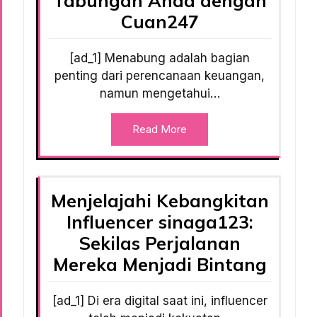
Tabungan Anda dengan
Cuan247
[ad_1] Menabung adalah bagian
penting dari perencanaan keuangan,
namun mengetahui…
Read More
Menjelajahi Kebangkitan
Influencer sinaga123:
Sekilas Perjalanan
Mereka Menjadi Bintang
[ad_1] Di era digital saat ini, influencer