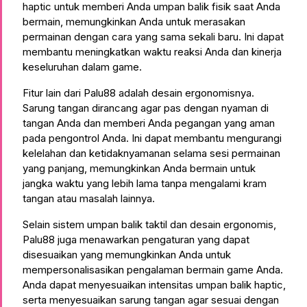
haptic untuk memberi Anda umpan balik fisik saat Anda
bermain, memungkinkan Anda untuk merasakan
permainan dengan cara yang sama sekali baru. Ini dapat
membantu meningkatkan waktu reaksi Anda dan kinerja
keseluruhan dalam game.
Fitur lain dari Palu88 adalah desain ergonomisnya.
Sarung tangan dirancang agar pas dengan nyaman di
tangan Anda dan memberi Anda pegangan yang aman
pada pengontrol Anda. Ini dapat membantu mengurangi
kelelahan dan ketidaknyamanan selama sesi permainan
yang panjang, memungkinkan Anda bermain untuk
jangka waktu yang lebih lama tanpa mengalami kram
tangan atau masalah lainnya.
Selain sistem umpan balik taktil dan desain ergonomis,
Palu88 juga menawarkan pengaturan yang dapat
disesuaikan yang memungkinkan Anda untuk
mempersonalisasikan pengalaman bermain game Anda.
Anda dapat menyesuaikan intensitas umpan balik haptic,
serta menyesuaikan sarung tangan agar sesuai dengan