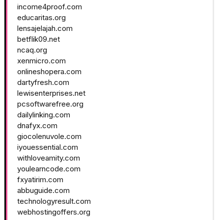
income4proof.com
educaritas.org
lensajelajah.com
betflik09.net
ncaq.org
xenmicro.com
onlineshopera.com
dartyfresh.com
lewisenterprises.net
pcsoftwarefree.org
dailylinking.com
dnafyx.com
giocolenuvole.com
iyouessential.com
withloveamity.com
youlearncode.com
fxyatirim.com
abbuguide.com
technologyresult.com
webhostingoffers.org