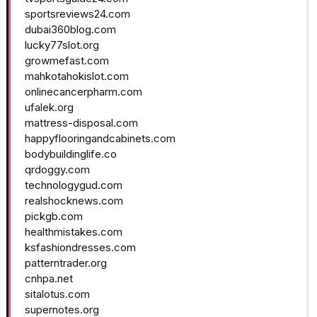
sportsreviews24.com
dubai360blog.com
lucky77slot.org
growmefast.com
mahkotahokislot.com
onlinecancerpharm.com
ufalek.org
mattress-disposal.com
happyflooringandcabinets.com
bodybuildinglife.co
qrdoggy.com
technologygud.com
realshocknews.com
pickgb.com
healthmistakes.com
ksfashiondresses.com
patterntrader.org
cnhpa.net
sitalotus.com
supernotes.org