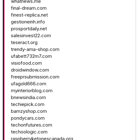
whatnews.me
final-dream.com
finest-replica.net
gestioneinh.info
prosportdaily.net
salesinvest22.com
teseract.org
trendy-ama-shop.com
ufabett732m7.com
visiofood.com
droidwindow.com
freeprsubmission.com
ufagold666.com
myinteriorblog.com
bnewsindia.com
techiepick.com
bamzyshop.com
pondycars.com
techonfutures.com
techoologic.com
raspberryketonescanada.org