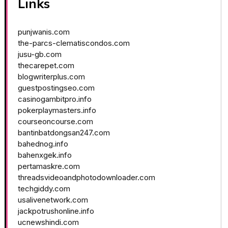
Links
punjwanis.com
the-parcs-clematiscondos.com
jusu-gb.com
thecarepet.com
blogwriterplus.com
guestpostingseo.com
casinogambitpro.info
pokerplaymasters.info
courseoncourse.com
bantinbatdongsan247.com
bahednog.info
bahenxgek.info
pertamaskre.com
threadsvideoandphotodownloader.com
techgiddy.com
usalivenetwork.com
jackpotrushonline.info
ucnewshindi.com