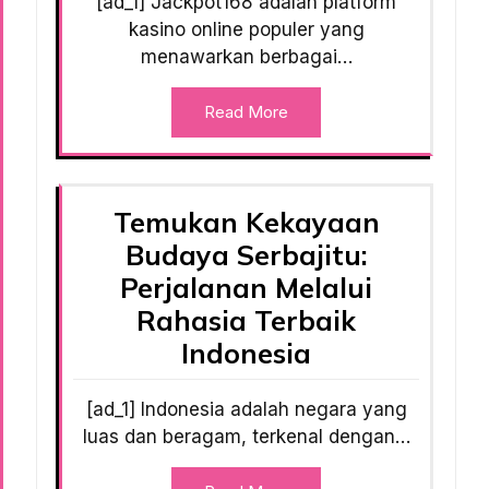
[ad_1] Jackpot168 adalah platform
kasino online populer yang
menawarkan berbagai…
Read More
Temukan Kekayaan
Budaya Serbajitu:
Perjalanan Melalui
Rahasia Terbaik
Indonesia
[ad_1] Indonesia adalah negara yang
luas dan beragam, terkenal dengan…