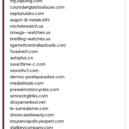
mp3djsong.com
coursdanglaistoulouse.com
neptunuslex.com
auguri-di-natale.info
michelewatch.us
omega--watches.us
breitling-watches.us
tgarnettcentrallautoads.com
fixadvert.com
autopluz.co
save3time-c.com
vexonhcf.com
demos-pixelsparadise.com
mediatitude.com
prewarmotorcycles.com
simracinglinks.com
dosyamerkezi.net
le-surrealisme.com
showcasebeauty.com
insurancepolicyexpert.com
statkeycompany.com