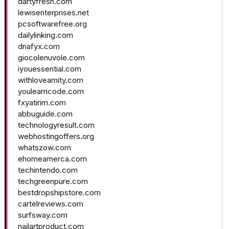
dartyfresh.com
lewisenterprises.net
pcsoftwarefree.org
dailylinking.com
dnafyx.com
giocolenuvole.com
iyouessential.com
withloveamity.com
youlearncode.com
fxyatirim.com
abbuguide.com
technologyresult.com
webhostingoffers.org
whatszow.com
ehomeamerca.com
techintendo.com
techgreenpure.com
bestdropshipstore.com
cartelreviews.com
surfsway.com
nailartproduct.com