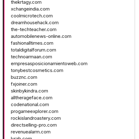
thekrtagy.com
xchangeindia.com
coolmicrotech.com
dreamhousehack.com
the-techteacher.com
automobilenews-online.com
fashionalltimes.com
totaldigitalforum.com
technoarmaan.com
empresasposicionamientoweb.com
tonybestcosmetics.com
buzznc.com
fxjoiner.com
skinbykindra.com
alltherageface.com
codenational.com
progameexplorer.com
rockislandroastery.com
directselling-pro.com
revenuealarm.com
lurab.com