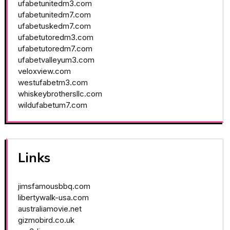
ufabetunitedm3.com
ufabetunitedm7.com
ufabetuskedm7.com
ufabetutoredm3.com
ufabetutoredm7.com
ufabetvalleyum3.com
veloxview.com
westufabetm3.com
whiskeybrothersllc.com
wildufabetum7.com
Links
jimsfamousbbq.com
libertywalk-usa.com
australiamovie.net
gizmobird.co.uk