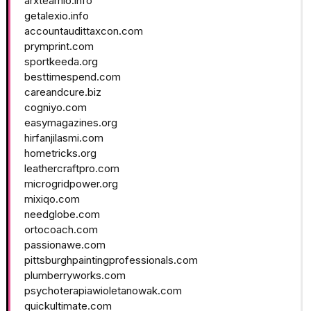
arxteamio.info
getalexio.info
accountaudittaxcon.com
prymprint.com
sportkeeda.org
besttimespend.com
careandcure.biz
cogniyo.com
easymagazines.org
hirfanjilasmi.com
hometricks.org
leathercraftpro.com
microgridpower.org
mixiqo.com
needglobe.com
ortocoach.com
passionawe.com
pittsburghpaintingprofessionals.com
plumberryworks.com
psychoterapiawioletanowak.com
quickultimate.com