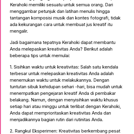
Kerahoki memiliki sesuatu untuk semua orang. Dari
menggambar petunjuk dan latihan menulis hingga
tantangan komposisi musik dan kontes fotografi, tidak
ada kekurangan cara untuk membuat jus kreatif itu
mengalir.
Jadi bagaimana tepatnya Kerahoki dapat membantu
Anda melepaskan kreativitas Anda? Berikut adalah
beberapa tips untuk memulai:
1. Sisihkan waktu untuk kreativitas: Salah satu kendala
terbesar untuk melepaskan kreativitas Anda adalah
menemukan waktu untuk melakukannya. Dengan
tuntutan sibuk kehidupan sehari -hari, bisa mudah untuk
menempatkan pengejaran kreatif Anda di pembakar
belakang. Namun, dengan menyisihkan waktu khusus
setiap hari atau minggu untuk terlibat dengan Kerahoki,
Anda dapat memprioritaskan kreativitas Anda dan
menjadikannya bagian rutin dari rutinitas Anda.
2. Rangkul Eksperimen: Kreativitas berkembang pesat