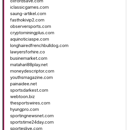
oxfordsave.com
iclassicgames.com
saung-artikel.com
fasthokivip2.com
observersports.com
cryptominingplus.com
aquinoticiaspe.com
longhairedfrenchbulldog.com
lawyersforhire.co
businemarket.com
matahari88play.net
moneydescriptor.com
youthsmagazine.com
painaidee.net
sportsdarkest.com
webtoon.biz
thesportswires.com
hyungpro.com
sportingnewsnet.com
sportstime24day.com
sporteslive.com