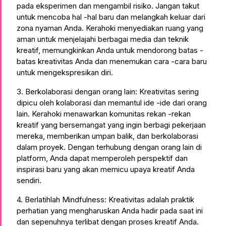
pada eksperimen dan mengambil risiko. Jangan takut
untuk mencoba hal -hal baru dan melangkah keluar dari
zona nyaman Anda. Kerahoki menyediakan ruang yang
aman untuk menjelajahi berbagai media dan teknik
kreatif, memungkinkan Anda untuk mendorong batas -
batas kreativitas Anda dan menemukan cara -cara baru
untuk mengekspresikan diri.
3. Berkolaborasi dengan orang lain: Kreativitas sering
dipicu oleh kolaborasi dan memantul ide -ide dari orang
lain. Kerahoki menawarkan komunitas rekan -rekan
kreatif yang bersemangat yang ingin berbagi pekerjaan
mereka, memberikan umpan balik, dan berkolaborasi
dalam proyek. Dengan terhubung dengan orang lain di
platform, Anda dapat memperoleh perspektif dan
inspirasi baru yang akan memicu upaya kreatif Anda
sendiri.
4. Berlatihlah Mindfulness: Kreativitas adalah praktik
perhatian yang mengharuskan Anda hadir pada saat ini
dan sepenuhnya terlibat dengan proses kreatif Anda.