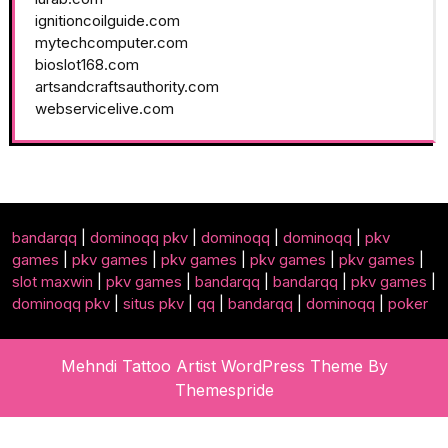
ignitioncoilguide.com
mytechcomputer.com
bioslot168.com
artsandcraftsauthority.com
webservicelive.com
bandarqq
|
dominoqq pkv
|
dominoqq
|
dominoqq
|
pkv
games
|
pkv games
|
pkv games
|
pkv games
|
pkv games
|
slot maxwin
|
pkv games
|
bandarqq
|
bandarqq
|
pkv games
|
dominoqq pkv
|
situs pkv
|
qq
|
bandarqq
|
dominoqq
|
poker
Mehndi Tattoo Artist WordPress Theme
By
Themespride