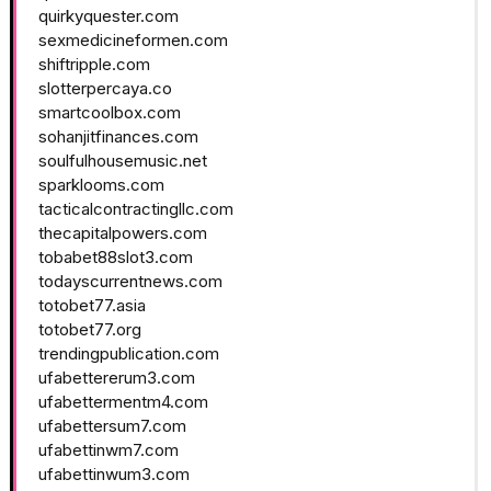
quirkyquester.com
sexmedicineformen.com
shiftripple.com
slotterpercaya.co
smartcoolbox.com
sohanjitfinances.com
soulfulhousemusic.net
sparklooms.com
tacticalcontractingllc.com
thecapitalpowers.com
tobabet88slot3.com
todayscurrentnews.com
totobet77.asia
totobet77.org
trendingpublication.com
ufabettererum3.com
ufabettermentm4.com
ufabettersum7.com
ufabettinwm7.com
ufabettinwum3.com