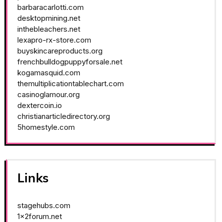
barbaracarlotti.com
desktopmining.net
inthebleachers.net
lexapro-rx-store.com
buyskincareproducts.org
frenchbulldogpuppyforsale.net
kogamasquid.com
themultiplicationtablechart.com
casinoglamour.org
dextercoin.io
christianarticledirectory.org
5homestyle.com
Links
stagehubs.com
1x2forum.net