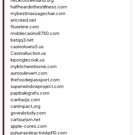
heckrodtwetland.org
halfheardinthestillness.com
mybestmassagechair.com
ericreed.net
fluxetine.com
mobilecasino8760.com
betqq3.net
casinoloans5.us
CasinoAuction.us
kipooglecouk.us
mykitchennhome.com
aumoulinvert.com
thefoodiepassport.com
superwindowproject.com
papibakigrafo.com
icanhazjs.com
canimpact.org
goviralstudy.com
cartourism.net
apple-cores.com
pulserasdeactividad10.com