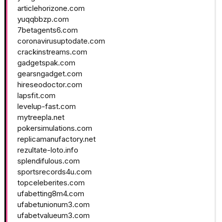
articlehorizone.com
yuqqbbzp.com
7betagents6.com
coronavirusuptodate.com
crackinstreams.com
gadgetspak.com
gearsngadget.com
hireseodoctor.com
lapsfit.com
levelup-fast.com
mytreepla.net
pokersimulations.com
replicamanufactory.net
rezultate-loto.info
splendifulous.com
sportsrecords4u.com
topceleberites.com
ufabetting8m4.com
ufabetunionum3.com
ufabetvalueum3.com