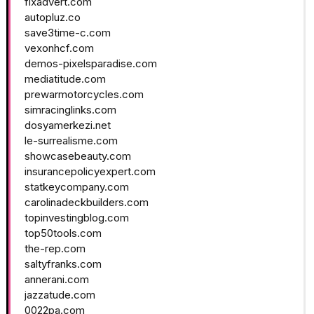
fixadvert.com
autopluz.co
save3time-c.com
vexonhcf.com
demos-pixelsparadise.com
mediatitude.com
prewarmotorcycles.com
simracinglinks.com
dosyamerkezi.net
le-surrealisme.com
showcasebeauty.com
insurancepolicyexpert.com
statkeycompany.com
carolinadeckbuilders.com
topinvestingblog.com
top50tools.com
the-rep.com
saltyfranks.com
annerani.com
jazzatude.com
0022pa.com