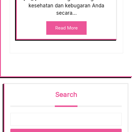
kesehatan dan kebugaran Anda
secara…
Read More
Search