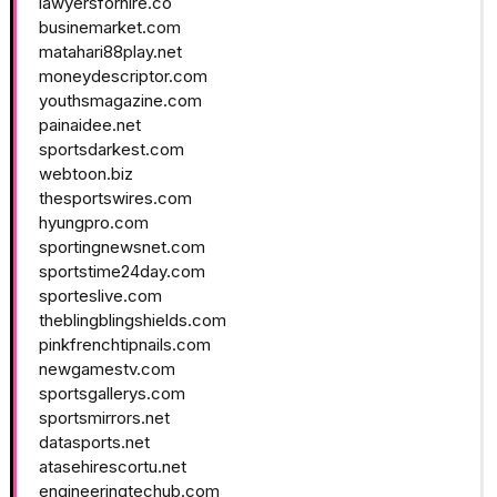
lawyersforhire.co
businemarket.com
matahari88play.net
moneydescriptor.com
youthsmagazine.com
painaidee.net
sportsdarkest.com
webtoon.biz
thesportswires.com
hyungpro.com
sportingnewsnet.com
sportstime24day.com
sporteslive.com
theblingblingshields.com
pinkfrenchtipnails.com
newgamestv.com
sportsgallerys.com
sportsmirrors.net
datasports.net
atasehirescortu.net
engineeringtechub.com