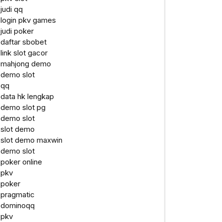
judi qq
login pkv games
judi poker
daftar sbobet
link slot gacor
mahjong demo
demo slot
qq
data hk lengkap
demo slot pg
demo slot
slot demo
slot demo maxwin
demo slot
poker online
pkv
poker
pragmatic
dominoqq
pkv