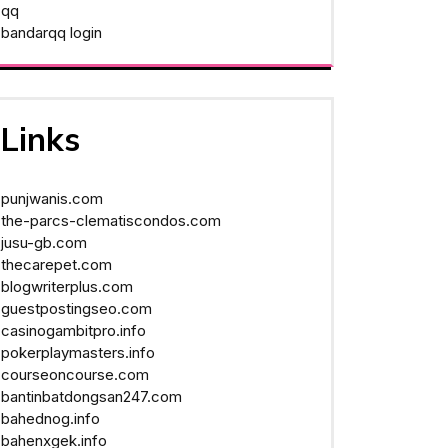
qq
bandarqq login
Links
punjwanis.com
the-parcs-clematiscondos.com
jusu-gb.com
thecarepet.com
blogwriterplus.com
guestpostingseo.com
casinogambitpro.info
pokerplaymasters.info
courseoncourse.com
bantinbatdongsan247.com
bahednog.info
bahenxgek.info