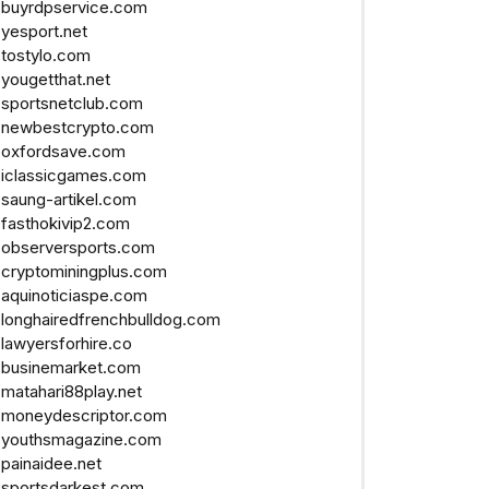
buyrdpservice.com
yesport.net
tostylo.com
yougetthat.net
sportsnetclub.com
newbestcrypto.com
oxfordsave.com
iclassicgames.com
saung-artikel.com
fasthokivip2.com
observersports.com
cryptominingplus.com
aquinoticiaspe.com
longhairedfrenchbulldog.com
lawyersforhire.co
businemarket.com
matahari88play.net
moneydescriptor.com
youthsmagazine.com
painaidee.net
sportsdarkest.com