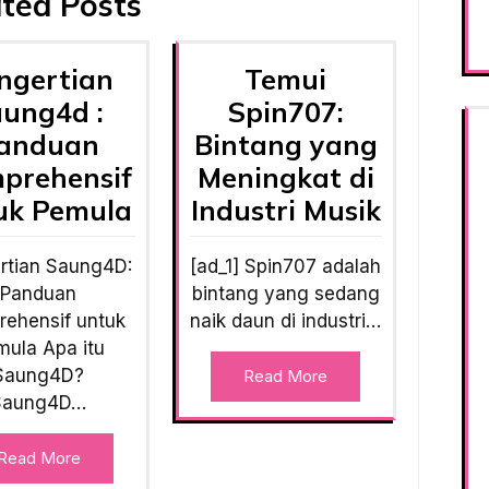
ted Posts
ngertian
Temui
aung4d :
Spin707:
anduan
Bintang yang
prehensif
Meningkat di
uk Pemula
Industri Musik
rtian Saung4D:
[ad_1] Spin707 adalah
Panduan
bintang yang sedang
ehensif untuk
naik daun di industri…
mula Apa itu
Saung4D?
Read More
Saung4D…
Read More