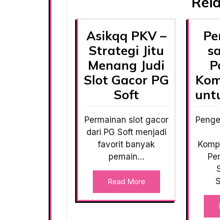
Rela
Asikqq PKV –
Pe
Strategi Jitu
s
Menang Judi
P
Slot Gacor PG
Kom
Soft
unt
Permainan slot gacor
Penge
dari PG Soft menjadi
favorit banyak
Kompr
pemain…
Pe
Read More