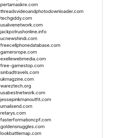
pertamaskre.com
threadsvideoandphotodownloader.com
techgiddy.com
usalivenetwork.com
jackpotrushonline.info
ucnewshindi.com
freecellphonedatabase.com
gamersrope.com
exellewebmedia.com
free-gamestop.com
sinbadtravels.com
ukmagzine.com
wareztech.org
usabestnetwork.com
jessepinkmanoutfit.com
umailsend.com
retarys.com
fasterformationcpf.com
goldensnuggles.com
lookbattlemap.com