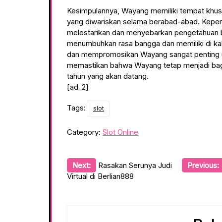
Kesimpulannya, Wayang memiliki tempat khusu
yang diwariskan selama berabad-abad. Kepe
melestarikan dan menyebarkan pengetahuan b
menumbuhkan rasa bangga dan memiliki di ka
dan mempromosikan Wayang sangat penting u
memastikan bahwa Wayang tetap menjadi bagia
tahun yang akan datang.
[ad_2]
Tags:
slot
Category:
Slot Online
Post
Next:
Rasakan Serunya Judi
Previous:
Virtual di Berlian888
navigation