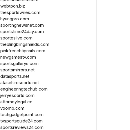
webtoon.biz
thesportswires.com
hyungpro.com
sportingnewsnet.com
sportstime24day.com
sporteslive.com
theblingblingshields.com
pinkfrenchtipnails.com
newgamestv.com
sportsgallerys.com
sportsmirrors.net
datasports.net
atasehirescortu.net
engineeringtechub.com
jerryescorts.com
attorneylegal.co
voomb.com
techgadgetpoint.com
tvsportsguide24.com
sportsreviews24.com