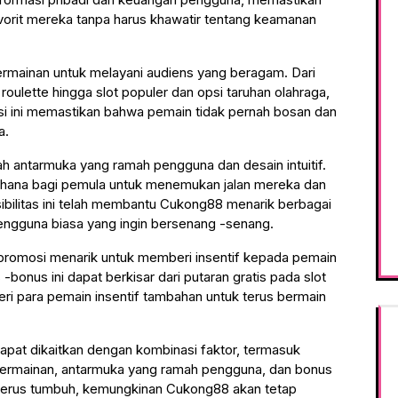
orit mereka tanpa harus khawatir tentang keamanan
rmainan untuk melayani audiens yang beragam. Dari
roulette hingga slot populer dan opsi taruhan olahraga,
asi ini memastikan bahwa pemain tidak pernah bosan dan
a.
lah antarmuka yang ramah pengguna dan desain intuitif.
erhana bagi pemula untuk menemukan jalan mereka dan
bilitas ini telah membantu Cukong88 menarik berbagai
engguna biasa yang ingin bersenang -senang.
promosi menarik untuk memberi insentif kepada pemain
-bonus ini dapat berkisar dari putaran gratis pada slot
ri para pemain insentif tambahan untuk terus bermain
pat dikaitkan dengan kombinasi faktor, termasuk
ermainan, antarmuka yang ramah pengguna, dan bonus
ne terus tumbuh, kemungkinan Cukong88 akan tetap