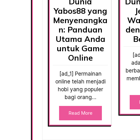
Dunia
Dun
Yabos88 yang
J
Menyenangka
Wa
n: Panduan
den
Utama Anda
B
untuk Game
[a
Online
ada
berba
[ad_1] Permainan
memb
online telah menjadi
hobi yang populer
bagi orang…
Read More