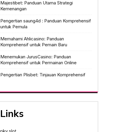
Majestibet: Panduan Utama Strategi
Kemenangan
Pengertian saung4d : Panduan Komprehensif
untuk Pemula
Memahami Ahlicasino: Panduan
Komprehensif untuk Pemain Baru
Menemukan JurusCasino: Panduan
Komprehensif untuk Permainan Online
Pengertian Plisbet: Tinjauan Komprehensif
Links
pkv slot