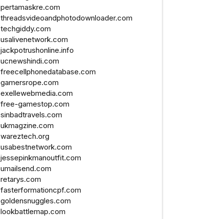
pertamaskre.com
threadsvideoandphotodownloader.com
techgiddy.com
usalivenetwork.com
jackpotrushonline.info
ucnewshindi.com
freecellphonedatabase.com
gamersrope.com
exellewebmedia.com
free-gamestop.com
sinbadtravels.com
ukmagzine.com
wareztech.org
usabestnetwork.com
jessepinkmanoutfit.com
umailsend.com
retarys.com
fasterformationcpf.com
goldensnuggles.com
lookbattlemap.com