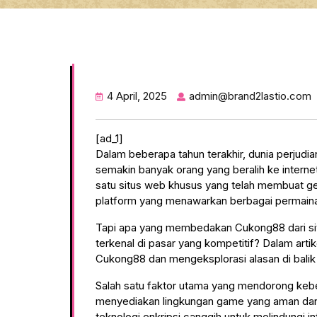
4 April, 2025
admin@brand2lastio.com
[ad_1]
Dalam beberapa tahun terakhir, dunia perjudian
semakin banyak orang yang beralih ke intern
satu situs web khusus yang telah membuat ge
platform yang menawarkan berbagai permainan
Tapi apa yang membedakan Cukong88 dari situ
terkenal di pasar yang kompetitif? Dalam artike
Cukong88 dan mengeksplorasi alasan di balik
Salah satu faktor utama yang mendorong keb
menyediakan lingkungan game yang aman dan
teknologi enkripsi canggih untuk melindungi 