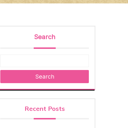
Search
Search
Recent Posts