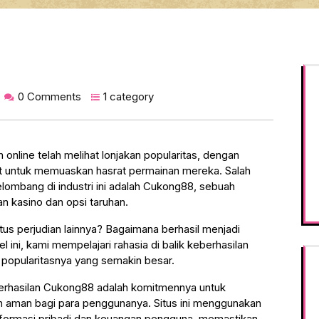
0 Comments
1 category
 online telah melihat lonjakan popularitas, dengan
et untuk memuaskan hasrat permainan mereka. Salah
lombang di industri ini adalah Cukong88, sebuah
 kasino dan opsi taruhan.
s perjudian lainnya? Bagaimana berhasil menjadi
l ini, kami mempelajari rahasia di balik keberhasilan
 popularitasnya yang semakin besar.
erhasilan Cukong88 adalah komitmennya untuk
 aman bagi para penggunanya. Situs ini menggunakan
informasi pribadi dan keuangan pengguna, memastikan