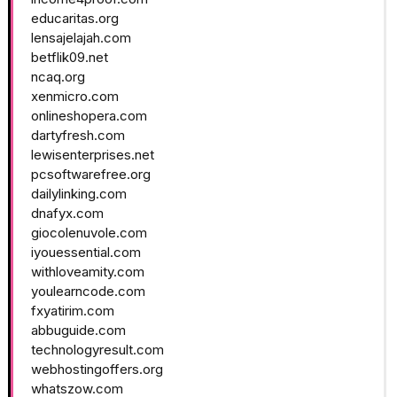
educaritas.org
lensajelajah.com
betflik09.net
ncaq.org
xenmicro.com
onlineshopera.com
dartyfresh.com
lewisenterprises.net
pcsoftwarefree.org
dailylinking.com
dnafyx.com
giocolenuvole.com
iyouessential.com
withloveamity.com
youlearncode.com
fxyatirim.com
abbuguide.com
technologyresult.com
webhostingoffers.org
whatszow.com