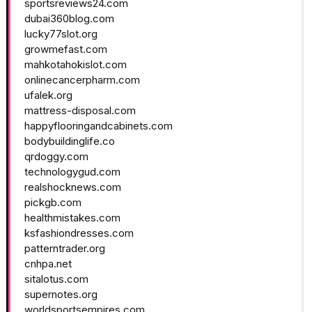
sportsreviews24.com
dubai360blog.com
lucky77slot.org
growmefast.com
mahkotahokislot.com
onlinecancerpharm.com
ufalek.org
mattress-disposal.com
happyflooringandcabinets.com
bodybuildinglife.co
qrdoggy.com
technologygud.com
realshocknews.com
pickgb.com
healthmistakes.com
ksfashiondresses.com
patterntrader.org
cnhpa.net
sitalotus.com
supernotes.org
worldsportsempires.com