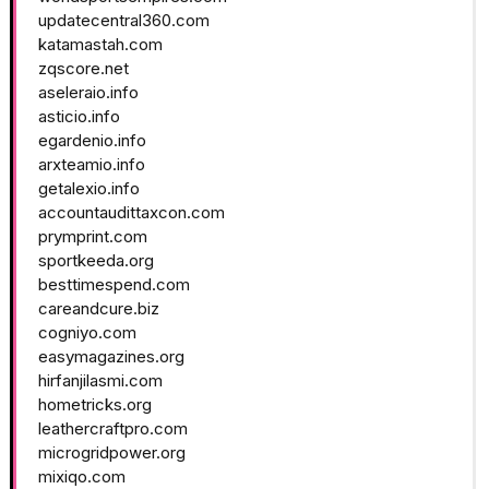
updatecentral360.com
katamastah.com
zqscore.net
aseleraio.info
asticio.info
egardenio.info
arxteamio.info
getalexio.info
accountaudittaxcon.com
prymprint.com
sportkeeda.org
besttimespend.com
careandcure.biz
cogniyo.com
easymagazines.org
hirfanjilasmi.com
hometricks.org
leathercraftpro.com
microgridpower.org
mixiqo.com