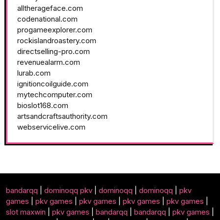
alltherageface.com
codenational.com
progameexplorer.com
rockislandroastery.com
directselling-pro.com
revenuealarm.com
lurab.com
ignitioncoilguide.com
mytechcomputer.com
bioslot168.com
artsandcraftsauthority.com
webservicelive.com
bandarqq
|
dominoqq pkv
|
dominoqq
|
dominoqq
|
pkv
games
|
pkv games
|
pkv games
|
pkv games
|
pkv games
|
slot maxwin
|
pkv games
|
bandarqq
|
bandarqq
|
pkv games
|