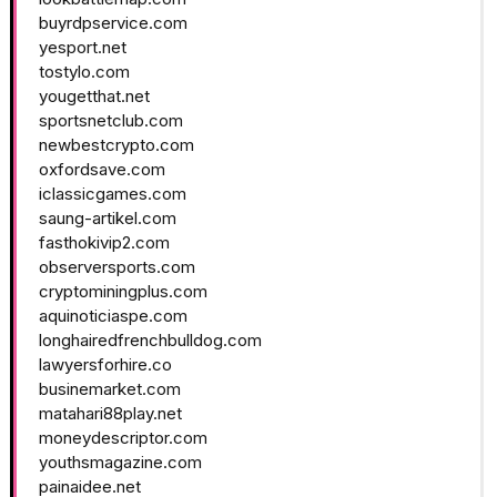
buyrdpservice.com
yesport.net
tostylo.com
yougetthat.net
sportsnetclub.com
newbestcrypto.com
oxfordsave.com
iclassicgames.com
saung-artikel.com
fasthokivip2.com
observersports.com
cryptominingplus.com
aquinoticiaspe.com
longhairedfrenchbulldog.com
lawyersforhire.co
businemarket.com
matahari88play.net
moneydescriptor.com
youthsmagazine.com
painaidee.net