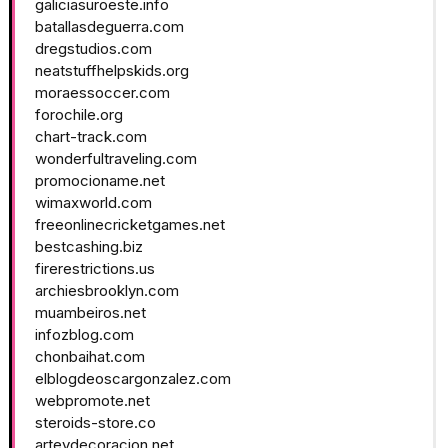
galiciasuroeste.info
batallasdeguerra.com
dregstudios.com
neatstuffhelpskids.org
moraessoccer.com
forochile.org
chart-track.com
wonderfultraveling.com
promocioname.net
wimaxworld.com
freeonlinecricketgames.net
bestcashing.biz
firerestrictions.us
archiesbrooklyn.com
muambeiros.net
infozblog.com
chonbaihat.com
elblogdeoscargonzalez.com
webpromote.net
steroids-store.co
arteydecoracion.net