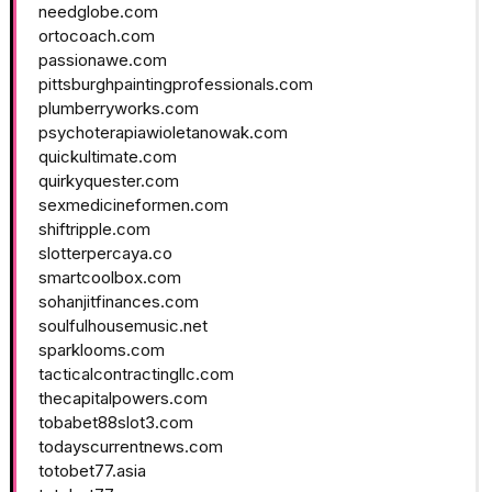
needglobe.com
ortocoach.com
passionawe.com
pittsburghpaintingprofessionals.com
plumberryworks.com
psychoterapiawioletanowak.com
quickultimate.com
quirkyquester.com
sexmedicineformen.com
shiftripple.com
slotterpercaya.co
smartcoolbox.com
sohanjitfinances.com
soulfulhousemusic.net
sparklooms.com
tacticalcontractingllc.com
thecapitalpowers.com
tobabet88slot3.com
todayscurrentnews.com
totobet77.asia