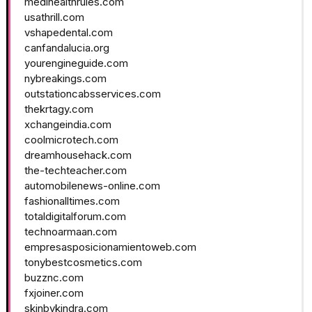
medihealthrules.com
usathrill.com
vshapedental.com
canfandalucia.org
yourengineguide.com
nybreakings.com
outstationcabsservices.com
thekrtagy.com
xchangeindia.com
coolmicrotech.com
dreamhousehack.com
the-techteacher.com
automobilenews-online.com
fashionalltimes.com
totaldigitalforum.com
technoarmaan.com
empresasposicionamientoweb.com
tonybestcosmetics.com
buzznc.com
fxjoiner.com
skinbykindra.com