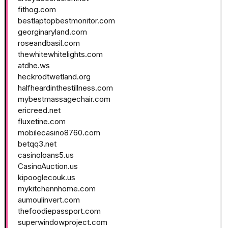
fithog.com
bestlaptopbestmonitor.com
georginaryland.com
roseandbasil.com
thewhitewhitelights.com
atdhe.ws
heckrodtwetland.org
halfheardinthestillness.com
mybestmassagechair.com
ericreed.net
fluxetine.com
mobilecasino8760.com
betqq3.net
casinoloans5.us
CasinoAuction.us
kipooglecouk.us
mykitchennhome.com
aumoulinvert.com
thefoodiepassport.com
superwindowproject.com