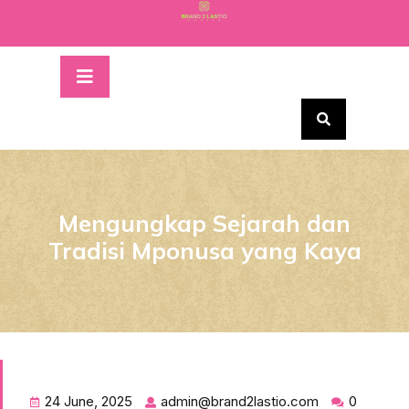
Skip
to
content
Open
Button
Mengungkap Sejarah dan
Tradisi Mponusa yang Kaya
24 June, 2025
admin@brand2lastio.com
0