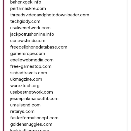
bahenxgek.info
pertamaskre.com
threadsvideoandphotodownloader.com
techgiddy.com
usalivenetwork.com
jackpotrushonline.info
ucnewshindi.com
freecellphonedatabase.com
gamersrope.com
exellewebmedia.com
free-gamestop.com
sinbadtravels.com
ukmagzine.com
wareztech.org
usabestnetwork.com
jessepinkmanoutfit.com
umailsend.com
retarys.com
fasterformationcpf.com
goldensnuggles.com
lookbattlemap.com