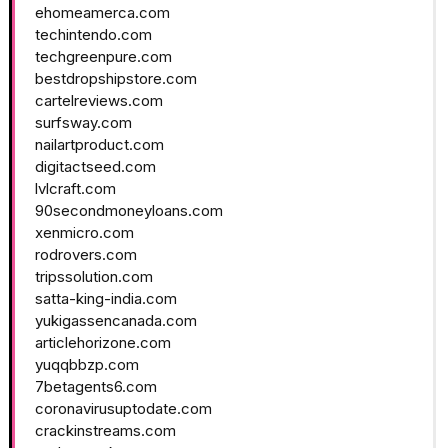
ehomeamerca.com
techintendo.com
techgreenpure.com
bestdropshipstore.com
cartelreviews.com
surfsway.com
nailartproduct.com
digitactseed.com
lvlcraft.com
90secondmoneyloans.com
xenmicro.com
rodrovers.com
tripssolution.com
satta-king-india.com
yukigassencanada.com
articlehorizone.com
yuqqbbzp.com
7betagents6.com
coronavirusuptodate.com
crackinstreams.com