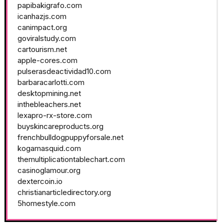
papibakigrafo.com
icanhazjs.com
canimpact.org
goviralstudy.com
cartourism.net
apple-cores.com
pulserasdeactividad10.com
barbaracarlotti.com
desktopmining.net
inthebleachers.net
lexapro-rx-store.com
buyskincareproducts.org
frenchbulldogpuppyforsale.net
kogamasquid.com
themultiplicationtablechart.com
casinoglamour.org
dextercoin.io
christianarticledirectory.org
5homestyle.com