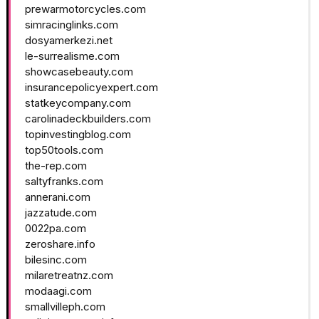
prewarmotorcycles.com
simracinglinks.com
dosyamerkezi.net
le-surrealisme.com
showcasebeauty.com
insurancepolicyexpert.com
statkeycompany.com
carolinadeckbuilders.com
topinvestingblog.com
top50tools.com
the-rep.com
saltyfranks.com
annerani.com
jazzatude.com
0022pa.com
zeroshare.info
bilesinc.com
milaretreatnz.com
modaagi.com
smallvilleph.com