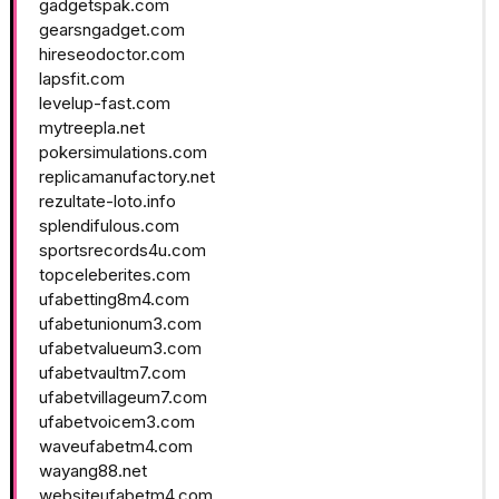
gadgetspak.com
gearsngadget.com
hireseodoctor.com
lapsfit.com
levelup-fast.com
mytreepla.net
pokersimulations.com
replicamanufactory.net
rezultate-loto.info
splendifulous.com
sportsrecords4u.com
topceleberites.com
ufabetting8m4.com
ufabetunionum3.com
ufabetvalueum3.com
ufabetvaultm7.com
ufabetvillageum7.com
ufabetvoicem3.com
waveufabetm4.com
wayang88.net
websiteufabetm4.com