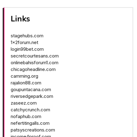
Links
stagehubs.com
1x2forum.net
login99bet.com
secretcourtesans.com
onlinebahisforum1.com
chicagoheadline.com
camming.org
rajalion88.com
goupuntacana.com
riversedgepark.com
zaseez.com
catchycrunch.com
nofaphub.com
nefertitingalls.com
patsyscreations.com
income4proof.com