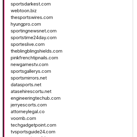
sportsdarkest.com
webtoon.biz
thesportswires.com
hyungpro.com
sportingnewsnet.com
sportstime24day.com
sporteslive.com
theblingblingshields.com
pinkfrenchtipnails.com
newgamestv.com
sportsgallerys.com
sportsmirrors.net
datasports.net
atasehirescortu.net
engineeringtechub.com
jerryescorts.com
attorneylegal.co
voomb.com
techgadgetpoint.com
tvsportsguide24.com