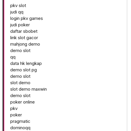
pkv slot
judi qq
login pkv games
judi poker
daftar sbobet
link slot gacor
mahjong demo
demo slot
qq
data hk lengkap
demo slot pg
demo slot
slot demo
slot demo maxwin
demo slot
poker online
pkv
poker
pragmatic
dominoqq