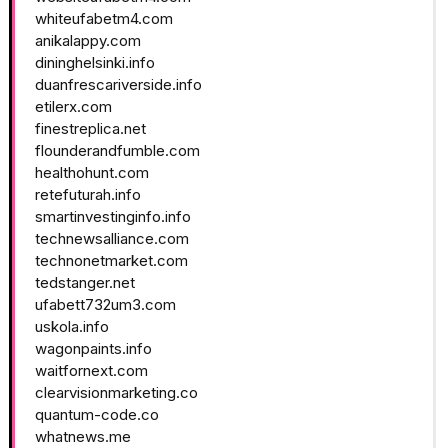
whiteufabetm4.com
anikalappy.com
dininghelsinki.info
duanfrescariverside.info
etilerx.com
finestreplica.net
flounderandfumble.com
healthohunt.com
retefuturah.info
smartinvestinginfo.info
technewsalliance.com
technonetmarket.com
tedstanger.net
ufabett732um3.com
uskola.info
wagonpaints.info
waitfornext.com
clearvisionmarketing.co
quantum-code.co
whatnews.me