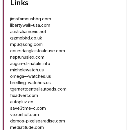
Links
jimsfamousbbq.com
libertywalk-usa.com
australiamovie.net
gizmobird.co.uk
mp3djsong.com
coursdanglaistoulouse.com
neptunuslex.com
auguri-di-natale.info
michelewatch.us
omega--watches.us
breitling-watches.us
tgarnettcentrallautoads.com
fixadvert.com
autopluz.co
save3time-c.com
vexonhcf.com
demos-pixelsparadise.com
mediatitude.com