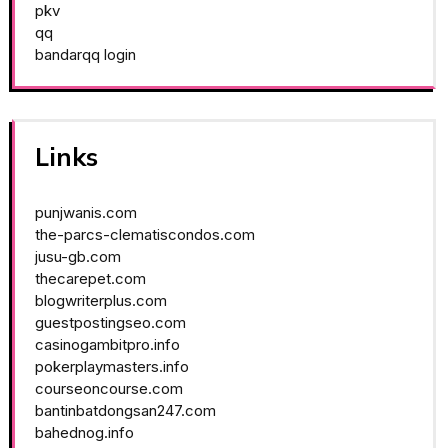
pkv
qq
bandarqq login
Links
punjwanis.com
the-parcs-clematiscondos.com
jusu-gb.com
thecarepet.com
blogwriterplus.com
guestpostingseo.com
casinogambitpro.info
pokerplaymasters.info
courseoncourse.com
bantinbatdongsan247.com
bahednog.info