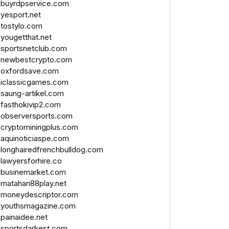
buyrdpservice.com
yesport.net
tostylo.com
yougetthat.net
sportsnetclub.com
newbestcrypto.com
oxfordsave.com
iclassicgames.com
saung-artikel.com
fasthokivip2.com
observersports.com
cryptominingplus.com
aquinoticiaspe.com
longhairedfrenchbulldog.com
lawyersforhire.co
businemarket.com
matahari88play.net
moneydescriptor.com
youthsmagazine.com
painaidee.net
sportsdarkest.com