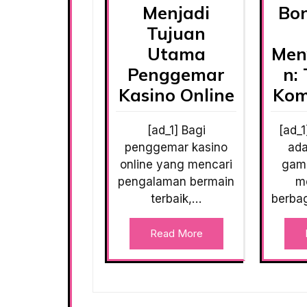
Menjadi
Bo
Tujuan
Utama
Men
Penggemar
n:
Kasino Online
Kom
[ad_1] Bagi
[ad_
penggemar kasino
ada
online yang mencari
game
pengalaman bermain
m
terbaik,…
berba
Read More