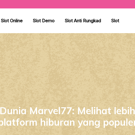
Slot Online
Slot Demo
Slot Anti Rungkad
Slot
 Dunia Marvel77: Melihat lebi
platform hiburan yang popule