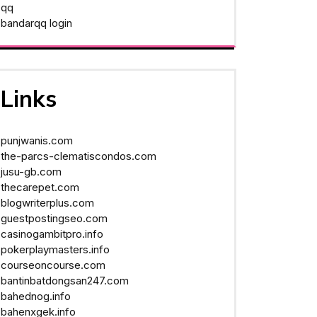
qq
bandarqq login
Links
punjwanis.com
the-parcs-clematiscondos.com
jusu-gb.com
thecarepet.com
blogwriterplus.com
guestpostingseo.com
casinogambitpro.info
pokerplaymasters.info
courseoncourse.com
bantinbatdongsan247.com
bahednog.info
bahenxgek.info