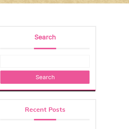
Search
Search
Recent Posts