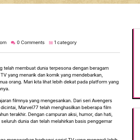
com
0 Comments
1 category
ang telah membuat dunia terpesona dengan beragam
ial TV yang menarik dan komik yang mendebarkan,
ua orang. Mari kita lihat lebih dekat pada platform yang
nnya.
jajaran filmnya yang mengesankan. Dari seri Avengers
dicintai, Marvel77 telah menghasilkan beberapa film
hun terakhir. Dengan campuran aksi, humor, dan hati,
di seluruh dunia dan telah melahirkan basis penggemar
 juga menawarkan berbagai serial TV yang menggali lebih