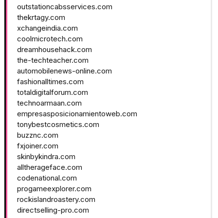
outstationcabsservices.com
thekrtagy.com
xchangeindia.com
coolmicrotech.com
dreamhousehack.com
the-techteacher.com
automobilenews-online.com
fashionalltimes.com
totaldigitalforum.com
technoarmaan.com
empresasposicionamientoweb.com
tonybestcosmetics.com
buzznc.com
fxjoiner.com
skinbykindra.com
alltherageface.com
codenational.com
progameexplorer.com
rockislandroastery.com
directselling-pro.com