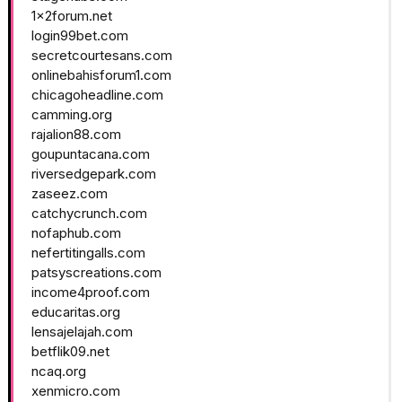
1x2forum.net
login99bet.com
secretcourtesans.com
onlinebahisforum1.com
chicagoheadline.com
camming.org
rajalion88.com
goupuntacana.com
riversedgepark.com
zaseez.com
catchycrunch.com
nofaphub.com
nefertitingalls.com
patsyscreations.com
income4proof.com
educaritas.org
lensajelajah.com
betflik09.net
ncaq.org
xenmicro.com