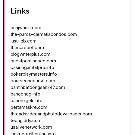
Links
punjwanis.com
the-parcs-clematiscondos.com
jusu-gb.com
thecarepet.com
blogwriterplus.com
guestpostingseo.com
casinogambitpro.info
pokerplaymasters.info
courseoncourse.com
bantinbatdongsan247.com
bahednog.info
bahenxgek.info
pertamaskre.com
threadsvideoandphotodownloader.com
techgiddy.com
usalivenetwork.com
jackpotrushonline.info