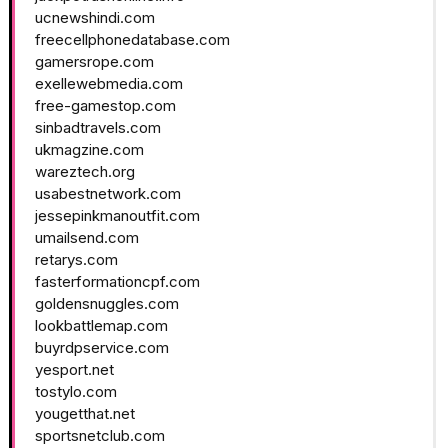
ucnewshindi.com
freecellphonedatabase.com
gamersrope.com
exellewebmedia.com
free-gamestop.com
sinbadtravels.com
ukmagzine.com
wareztech.org
usabestnetwork.com
jessepinkmanoutfit.com
umailsend.com
retarys.com
fasterformationcpf.com
goldensnuggles.com
lookbattlemap.com
buyrdpservice.com
yesport.net
tostylo.com
yougetthat.net
sportsnetclub.com