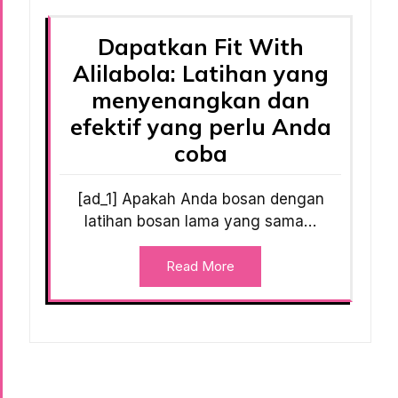
Dapatkan Fit With
Alilabola: Latihan yang
menyenangkan dan
efektif yang perlu Anda
coba
[ad_1] Apakah Anda bosan dengan
latihan bosan lama yang sama…
Read More