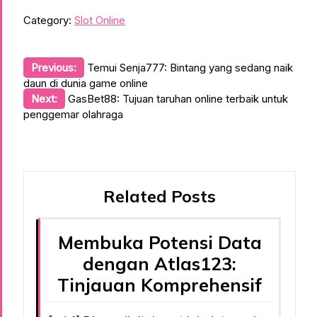
Category:
Slot Online
Post
Previous:
Temui Senja777: Bintang yang sedang naik
daun di dunia game online
navigation
Next:
GasBet88: Tujuan taruhan online terbaik untuk
penggemar olahraga
Related Posts
Membuka Potensi Data
dengan Atlas123:
Tinjauan Komprehensif