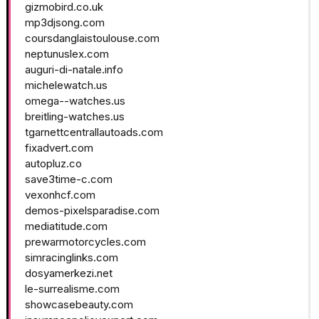
gizmobird.co.uk
mp3djsong.com
coursdanglaistoulouse.com
neptunuslex.com
auguri-di-natale.info
michelewatch.us
omega--watches.us
breitling-watches.us
tgarnettcentrallautoads.com
fixadvert.com
autopluz.co
save3time-c.com
vexonhcf.com
demos-pixelsparadise.com
mediatitude.com
prewarmotorcycles.com
simracinglinks.com
dosyamerkezi.net
le-surrealisme.com
showcasebeauty.com