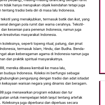
ini tidak hanya merupakan objek keindahan tetapi juga
ntang tradisi bela diri di masa lalu Indonesia.
i tekstil yang menakjubkan, termasuk batik dan ikat, yang
kenal dengan pola rumit dan warna cerahnya. Tekstil-
ian dan kesenian para penenun Indonesia, namun juga
kreativitas masyarakat Indonesia.
leksinya, seperti topeng ritual, patung, dan jimat
 Indonesia, termasuk Islam, Hindu, dan Budha. Benda-
gingat akan keberagaman agama di Indonesia namun juga
n dan praktik spiritual masyarakatnya.
a88, mereka dibawa kembali ke masa lalu,
 budaya Indonesia. Koleksi ini berfungsi sebagai
ghubungkan pengunjung dengan tradisi dan adat istiadat
 kekayaan warisan negara yang dinamis dan beragam.
88 juga menawarkan program edukasi dan tur
an untuk mempelajari lebih lanjut tentang artefak
 Koleksinya juga diperbarui dan diperluas secara