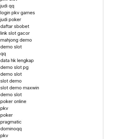
judi qq
login pkv games
judi poker
daftar sbobet
link slot gacor
mahjong demo
demo slot
qq
data hk lengkap
demo slot pg
demo slot
slot demo
slot demo maxwin
demo slot
poker online
pkv
poker
pragmatic
dominoqq
pkv