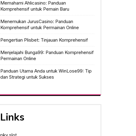
Memahami Ahlicasino: Panduan
Komprehensif untuk Pemain Baru
Menemukan JurusCasino: Panduan
Komprehensif untuk Permainan Online
Pengertian Plisbet: Tinjauan Komprehensif
Menjelajahi Bunga99: Panduan Komprehensif
Permainan Online
Panduan Utama Anda untuk WinLose99: Tip
dan Strategi untuk Sukses
Links
pkv slot