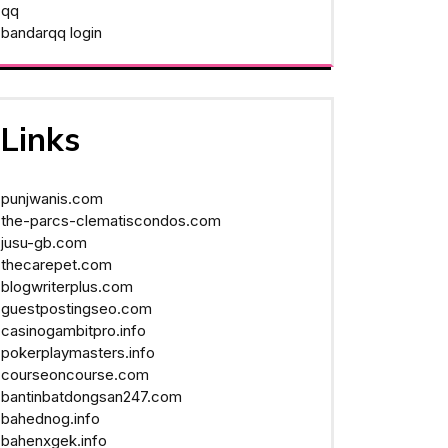
qq
bandarqq login
Links
punjwanis.com
the-parcs-clematiscondos.com
jusu-gb.com
thecarepet.com
blogwriterplus.com
guestpostingseo.com
casinogambitpro.info
pokerplaymasters.info
courseoncourse.com
bantinbatdongsan247.com
bahednog.info
bahenxgek.info