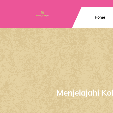
Skip
to
content
Home
Menjelajahi Ko