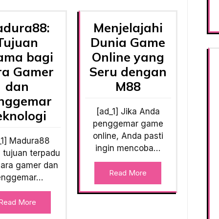
dura88:
Menjelajahi
Tujuan
Dunia Game
ama bagi
Online yang
ra Gamer
Seru dengan
dan
M88
nggemar
[ad_1] Jika Anda
eknologi
penggemar game
online, Anda pasti
_1] Madura88
ingin mencoba…
 tujuan terpadu
para gamer dan
Read More
enggemar…
Read More