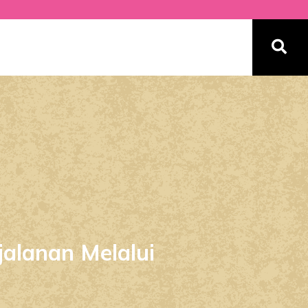
jalanan Melalui