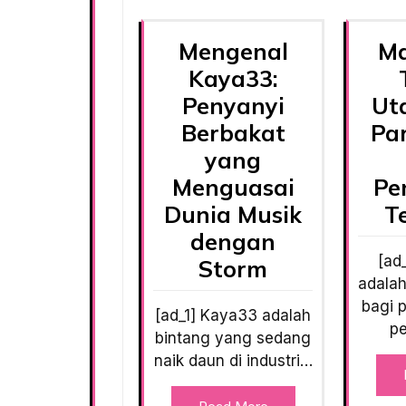
Mengenal
Ma
Kaya33:
Penyanyi
Ut
Berbakat
Pa
yang
Menguasai
Pe
Dunia Musik
T
dengan
[ad
Storm
adalah
bagi 
[ad_1] Kaya33 adalah
p
bintang yang sedang
naik daun di industri…