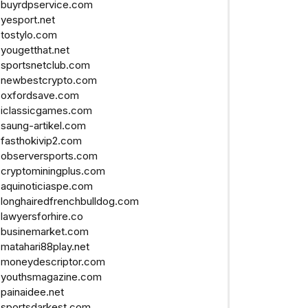
buyrdpservice.com
yesport.net
tostylo.com
yougetthat.net
sportsnetclub.com
newbestcrypto.com
oxfordsave.com
iclassicgames.com
saung-artikel.com
fasthokivip2.com
observersports.com
cryptominingplus.com
aquinoticiaspe.com
longhairedfrenchbulldog.com
lawyersforhire.co
businemarket.com
matahari88play.net
moneydescriptor.com
youthsmagazine.com
painaidee.net
sportsdarkest.com