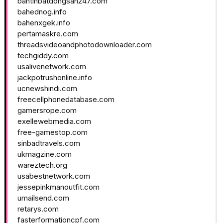
bantinbatdongsan247.com
bahednog.info
bahenxgek.info
pertamaskre.com
threadsvideoandphotodownloader.com
techgiddy.com
usalivenetwork.com
jackpotrushonline.info
ucnewshindi.com
freecellphonedatabase.com
gamersrope.com
exellewebmedia.com
free-gamestop.com
sinbadtravels.com
ukmagzine.com
wareztech.org
usabestnetwork.com
jessepinkmanoutfit.com
umailsend.com
retarys.com
fasterformationcpf.com