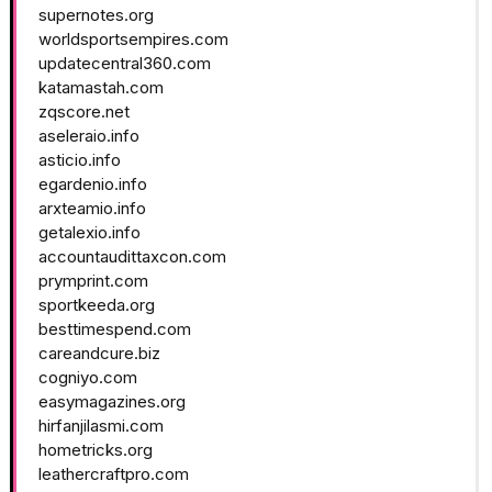
supernotes.org
worldsportsempires.com
updatecentral360.com
katamastah.com
zqscore.net
aseleraio.info
asticio.info
egardenio.info
arxteamio.info
getalexio.info
accountaudittaxcon.com
prymprint.com
sportkeeda.org
besttimespend.com
careandcure.biz
cogniyo.com
easymagazines.org
hirfanjilasmi.com
hometricks.org
leathercraftpro.com