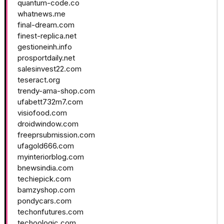
quantum-code.co
whatnews.me
final-dream.com
finest-replica.net
gestioneinh.info
prosportdaily.net
salesinvest22.com
teseract.org
trendy-ama-shop.com
ufabett732m7.com
visiofood.com
droidwindow.com
freeprsubmission.com
ufagold666.com
myinteriorblog.com
bnewsindia.com
techiepick.com
bamzyshop.com
pondycars.com
techonfutures.com
techoologic.com