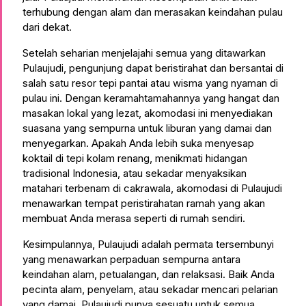
terhubung dengan alam dan merasakan keindahan pulau
dari dekat.
Setelah seharian menjelajahi semua yang ditawarkan
Pulaujudi, pengunjung dapat beristirahat dan bersantai di
salah satu resor tepi pantai atau wisma yang nyaman di
pulau ini. Dengan keramahtamahannya yang hangat dan
masakan lokal yang lezat, akomodasi ini menyediakan
suasana yang sempurna untuk liburan yang damai dan
menyegarkan. Apakah Anda lebih suka menyesap
koktail di tepi kolam renang, menikmati hidangan
tradisional Indonesia, atau sekadar menyaksikan
matahari terbenam di cakrawala, akomodasi di Pulaujudi
menawarkan tempat peristirahatan ramah yang akan
membuat Anda merasa seperti di rumah sendiri.
Kesimpulannya, Pulaujudi adalah permata tersembunyi
yang menawarkan perpaduan sempurna antara
keindahan alam, petualangan, dan relaksasi. Baik Anda
pecinta alam, penyelam, atau sekadar mencari pelarian
yang damai, Pulaujudi punya sesuatu untuk semua