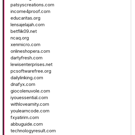
patsyscreations.com
income4proof.com
educaritas.org
lensajelajah.com
betflik09.net
ncaq.org
xenmicro.com
onlineshopera.com
dartyfresh.com
lewisenterprises.net
pcsoftwarefree.org
dailylinking.com
dnafyx.com
giocolenuvole.com
iyouessential.com
withloveamity.com
youlearncode.com
fxyatirim.com
abbuguide.com
technologyresult.com