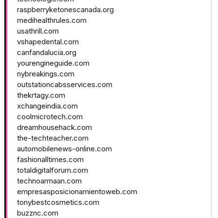
raspberryketonescanada.org
medihealthrules.com
usathrill.com
vshapedental.com
canfandalucia.org
yourengineguide.com
nybreakings.com
outstationcabsservices.com
thekrtagy.com
xchangeindia.com
coolmicrotech.com
dreamhousehack.com
the-techteacher.com
automobilenews-online.com
fashionalltimes.com
totaldigitalforum.com
technoarmaan.com
empresasposicionamientoweb.com
tonybestcosmetics.com
buzznc.com