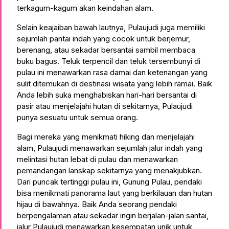
terkagum-kagum akan keindahan alam.
Selain keajaiban bawah lautnya, Pulaujudi juga memiliki
sejumlah pantai indah yang cocok untuk berjemur,
berenang, atau sekadar bersantai sambil membaca
buku bagus. Teluk terpencil dan teluk tersembunyi di
pulau ini menawarkan rasa damai dan ketenangan yang
sulit ditemukan di destinasi wisata yang lebih ramai. Baik
Anda lebih suka menghabiskan hari-hari bersantai di
pasir atau menjelajahi hutan di sekitarnya, Pulaujudi
punya sesuatu untuk semua orang.
Bagi mereka yang menikmati hiking dan menjelajahi
alam, Pulaujudi menawarkan sejumlah jalur indah yang
melintasi hutan lebat di pulau dan menawarkan
pemandangan lanskap sekitarnya yang menakjubkan.
Dari puncak tertinggi pulau ini, Gunung Pulau, pendaki
bisa menikmati panorama laut yang berkilauan dan hutan
hijau di bawahnya. Baik Anda seorang pendaki
berpengalaman atau sekadar ingin berjalan-jalan santai,
jalur Pulaujudi menawarkan kesempatan unik untuk