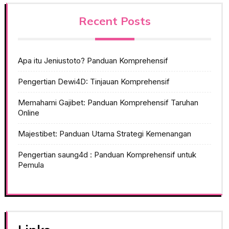
Recent Posts
Apa itu Jeniustoto? Panduan Komprehensif
Pengertian Dewi4D: Tinjauan Komprehensif
Memahami Gajibet: Panduan Komprehensif Taruhan
Online
Majestibet: Panduan Utama Strategi Kemenangan
Pengertian saung4d : Panduan Komprehensif untuk
Pemula