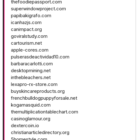
thefoodiepassport.com
superwindowproject.com
papibakigrafo.com
icanhazjs.com
canimpact.org
goviralstudy.com
cartourism.net
apple-cores.com
pulserasdeactividad10.com
barbaracarlotti.com
desktopmining.net
inthebleachers.net
lexapro-rx-store.com
buyskincareproducts.org
frenchbulldogpuppyforsale.net
kogamasquid.com
themultiplicationtablechart.com
casinoglamour.org
dextercoin.io
christianarticledirectory.org
5homestyle.com