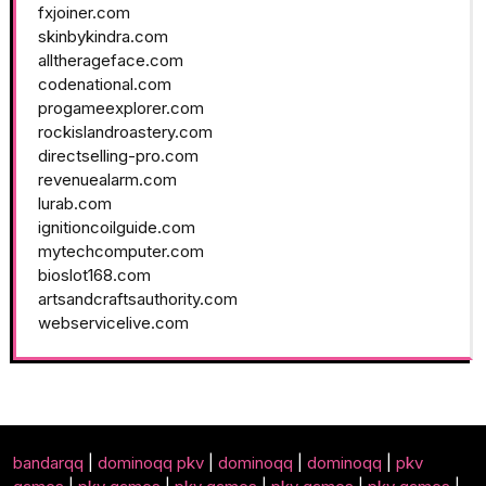
fxjoiner.com
skinbykindra.com
alltherageface.com
codenational.com
progameexplorer.com
rockislandroastery.com
directselling-pro.com
revenuealarm.com
lurab.com
ignitioncoilguide.com
mytechcomputer.com
bioslot168.com
artsandcraftsauthority.com
webservicelive.com
bandarqq
|
dominoqq pkv
|
dominoqq
|
dominoqq
|
pkv