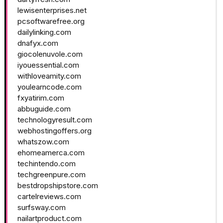
lewisenterprises.net
pcsoftwarefree.org
dailylinking.com
dnafyx.com
giocolenuvole.com
iyouessential.com
withloveamity.com
youlearncode.com
fxyatirim.com
abbuguide.com
technologyresult.com
webhostingoffers.org
whatszow.com
ehomeamerca.com
techintendo.com
techgreenpure.com
bestdropshipstore.com
cartelreviews.com
surfsway.com
nailartproduct.com