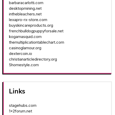
barbaracarlotti.com
desktopmining.net
inthebleachers.net
lexapro-rx-store.com
buyskincareproducts.org
frenchbulldogpuppyforsale.net
kogamasquid.com
themultiplicationtablechart.com
casinoglamour.org
dextercoin.io
christianarticledirectory.org
5homestyle.com
Links
stagehubs.com
1x2forum.net