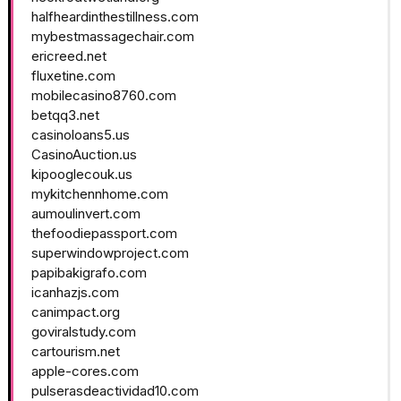
halfheardinthestillness.com
mybestmassagechair.com
ericreed.net
fluxetine.com
mobilecasino8760.com
betqq3.net
casinoloans5.us
CasinoAuction.us
kipooglecouk.us
mykitchennhome.com
aumoulinvert.com
thefoodiepassport.com
superwindowproject.com
papibakigrafo.com
icanhazjs.com
canimpact.org
goviralstudy.com
cartourism.net
apple-cores.com
pulserasdeactividad10.com