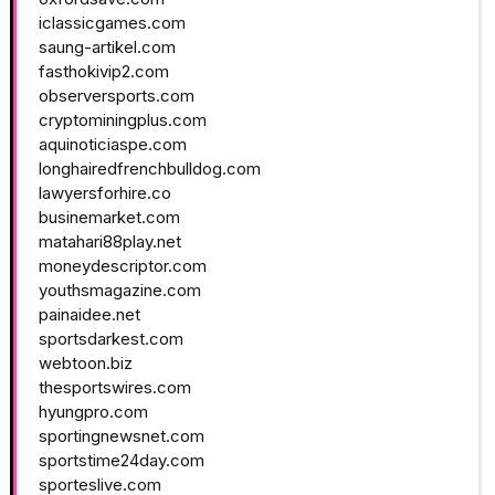
iclassicgames.com
saung-artikel.com
fasthokivip2.com
observersports.com
cryptominingplus.com
aquinoticiaspe.com
longhairedfrenchbulldog.com
lawyersforhire.co
businemarket.com
matahari88play.net
moneydescriptor.com
youthsmagazine.com
painaidee.net
sportsdarkest.com
webtoon.biz
thesportswires.com
hyungpro.com
sportingnewsnet.com
sportstime24day.com
sporteslive.com