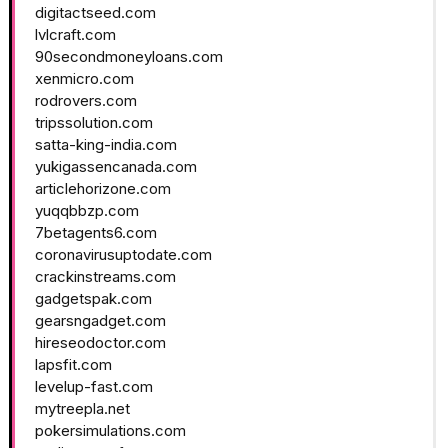
digitactseed.com
lvlcraft.com
90secondmoneyloans.com
xenmicro.com
rodrovers.com
tripssolution.com
satta-king-india.com
yukigassencanada.com
articlehorizone.com
yuqqbbzp.com
7betagents6.com
coronavirusuptodate.com
crackinstreams.com
gadgetspak.com
gearsngadget.com
hireseodoctor.com
lapsfit.com
levelup-fast.com
mytreepla.net
pokersimulations.com