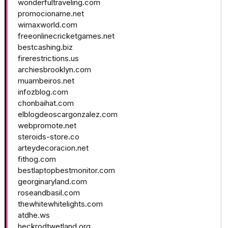
wonderfultraveling.com
promocioname.net
wimaxworld.com
freeonlinecricketgames.net
bestcashing.biz
firerestrictions.us
archiesbrooklyn.com
muambeiros.net
infozblog.com
chonbaihat.com
elblogdeoscargonzalez.com
webpromote.net
steroids-store.co
arteydecoracion.net
fithog.com
bestlaptopbestmonitor.com
georginaryland.com
roseandbasil.com
thewhitewhitelights.com
atdhe.ws
heckrodtwetland.org