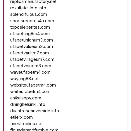
replicamanufactory.net
rezultate-loto.info
splendifulous.com
sportsrecords4u.com
topceleberites.com
ufabetting8m4.com
ufabetunionum3.com
ufabetvalueum3.com
ufabetvaultm7.com
ufabetvillageum7.com
ufabetvoicem3.com
waveufabetm4.com
wayang88.net
websiteufabetm4.com
whiteufabetm4.com
anikalappy.com
dininghelsinki.info
duanfrescariverside.info
etilerx.com
finestreplica.net
flounderandfumble.com