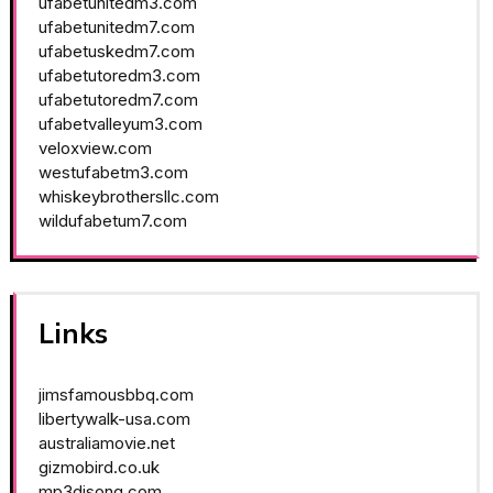
ufabetunitedm3.com
ufabetunitedm7.com
ufabetuskedm7.com
ufabetutoredm3.com
ufabetutoredm7.com
ufabetvalleyum3.com
veloxview.com
westufabetm3.com
whiskeybrothersllc.com
wildufabetum7.com
Links
jimsfamousbbq.com
libertywalk-usa.com
australiamovie.net
gizmobird.co.uk
mp3djsong.com