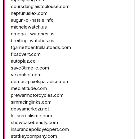
coursdanglaistoulouse.com
neptunuslex.com
auguri-di-natale.info
michelewatch.us
omega--watches.us
breitling-watches.us
tgarnettcentrallautoads.com
fixadvert.com
autopluz.co
save3time-c.com
vexonhcf.com
demos-pixelsparadise.com
mediatitude.com
prewarmotorcycles.com
simracinglinks.com
dosyamerkezi.net
le-surrealisme.com
showcasebeauty.com
insurancepolicyexpert.com
statkeycompany.com