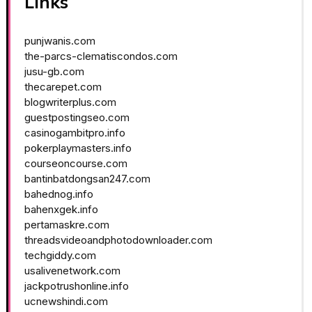
Links
punjwanis.com
the-parcs-clematiscondos.com
jusu-gb.com
thecarepet.com
blogwriterplus.com
guestpostingseo.com
casinogambitpro.info
pokerplaymasters.info
courseoncourse.com
bantinbatdongsan247.com
bahednog.info
bahenxgek.info
pertamaskre.com
threadsvideoandphotodownloader.com
techgiddy.com
usalivenetwork.com
jackpotrushonline.info
ucnewshindi.com