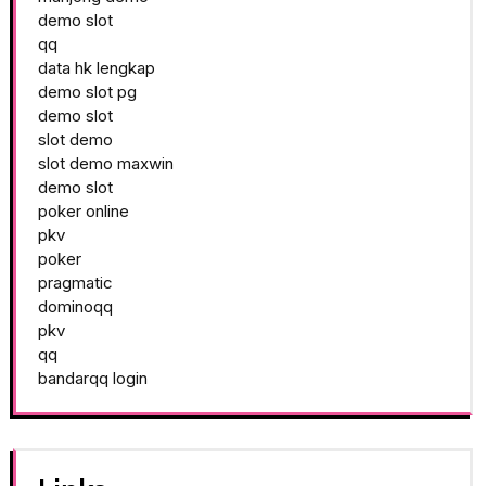
demo slot
qq
data hk lengkap
demo slot pg
demo slot
slot demo
slot demo maxwin
demo slot
poker online
pkv
poker
pragmatic
dominoqq
pkv
qq
bandarqq login