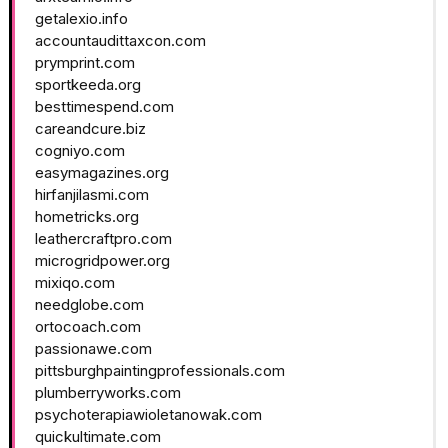
getalexio.info
accountaudittaxcon.com
prymprint.com
sportkeeda.org
besttimespend.com
careandcure.biz
cogniyo.com
easymagazines.org
hirfanjilasmi.com
hometricks.org
leathercraftpro.com
microgridpower.org
mixiqo.com
needglobe.com
ortocoach.com
passionawe.com
pittsburghpaintingprofessionals.com
plumberryworks.com
psychoterapiawioletanowak.com
quickultimate.com