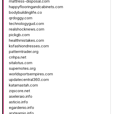
mattress-disposal.com
happyflooringandcabinets.com
bodybuildinglife.co
qrdoggy.com
technologygud.com
realshocknews.com
pickgb.com
healthmistakes.com
ksfashiondresses.com
patterntrader.org
cnhpa.net
sitalotus.com
supernotes.org
worldsportsempires.com
updatecentral360.com
katamastah.com
zqscore.net
aseleraio.info
asticio.info
egardenio.info
arxteamio.info