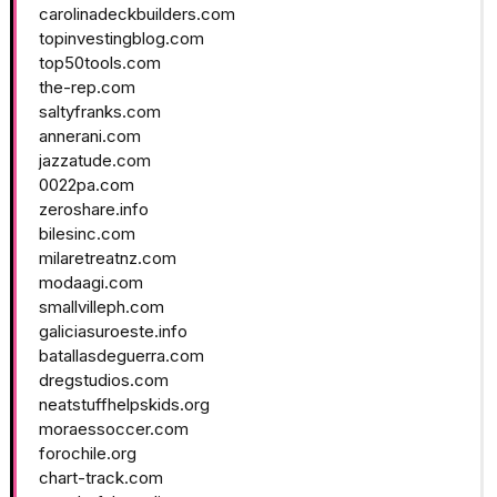
carolinadeckbuilders.com
topinvestingblog.com
top50tools.com
the-rep.com
saltyfranks.com
annerani.com
jazzatude.com
0022pa.com
zeroshare.info
bilesinc.com
milaretreatnz.com
modaagi.com
smallvilleph.com
galiciasuroeste.info
batallasdeguerra.com
dregstudios.com
neatstuffhelpskids.org
moraessoccer.com
forochile.org
chart-track.com