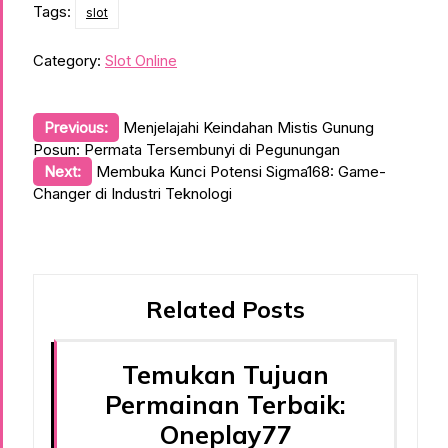
Tags:
slot
Category:
Slot Online
Post
Previous:
Menjelajahi Keindahan Mistis Gunung
Posun: Permata Tersembunyi di Pegunungan
navigation
Next:
Membuka Kunci Potensi Sigma168: Game-
Changer di Industri Teknologi
Related Posts
Temukan Tujuan
Permainan Terbaik:
Oneplay77