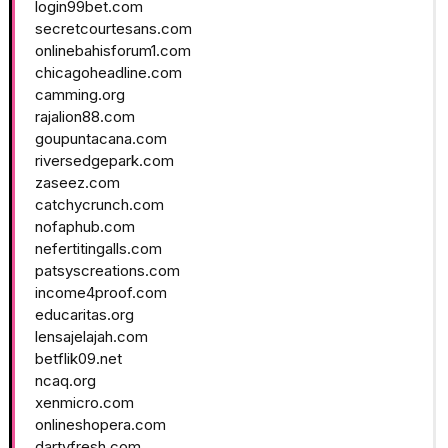
login99bet.com
secretcourtesans.com
onlinebahisforum1.com
chicagoheadline.com
camming.org
rajalion88.com
goupuntacana.com
riversedgepark.com
zaseez.com
catchycrunch.com
nofaphub.com
nefertitingalls.com
patsyscreations.com
income4proof.com
educaritas.org
lensajelajah.com
betflik09.net
ncaq.org
xenmicro.com
onlineshopera.com
dartyfresh.com