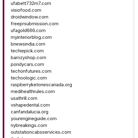
ufabett732m7.com
visiofood.com
droidwindow.com
freeprsubmission.com
ufagold666.com
myinteriorblog.com
bnewsindia.com
techiepick.com
bamzyshop.com
pondycars.com
techonfutures.com
techoologic.com
raspberryketonescanada.org
medihealthrules.com
usathrill.com
vshapedental.com
canfandalucia.org
yourengineguide.com
nybreakings.com
outstationcabsservices.com