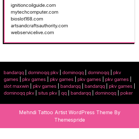
ignitioncoilguide.com
mytechcomputer.com
bioslot168.com
artsandcraftsauthority.com
webservicelive.com
bandarqq
|
dominoqq pkv
|
dominoqq
|
dominoqq
|
pkv
games
|
pkv games
|
pkv games
|
pkv games
|
pkv games
|
slot maxwin
|
pkv games
|
bandarqq
|
bandarqq
|
pkv games
|
dominoqq pkv
|
situs pkv
|
qq
|
bandarqq
|
dominoqq
|
poker
Mehndi Tattoo Artist WordPress Theme
By
Themespride