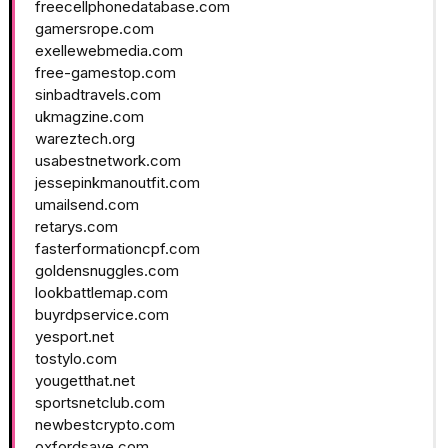
freecellphonedatabase.com
gamersrope.com
exellewebmedia.com
free-gamestop.com
sinbadtravels.com
ukmagzine.com
wareztech.org
usabestnetwork.com
jessepinkmanoutfit.com
umailsend.com
retarys.com
fasterformationcpf.com
goldensnuggles.com
lookbattlemap.com
buyrdpservice.com
yesport.net
tostylo.com
yougetthat.net
sportsnetclub.com
newbestcrypto.com
oxfordsave.com