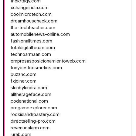
thekrtagy.com
xchangeindia.com
coolmicrotech.com
dreamhousehack.com
the-techteacher.com
automobilenews-online.com
fashionalltimes.com
totaldigitalforum.com
technoarmaan.com
empresasposicionamientoweb.com
tonybestcosmetics.com
buzznc.com
fxjoiner.com
skinbykindra.com
alltherageface.com
codenational.com
progameexplorer.com
rockislandroastery.com
directselling-pro.com
revenuealarm.com
lurab.com