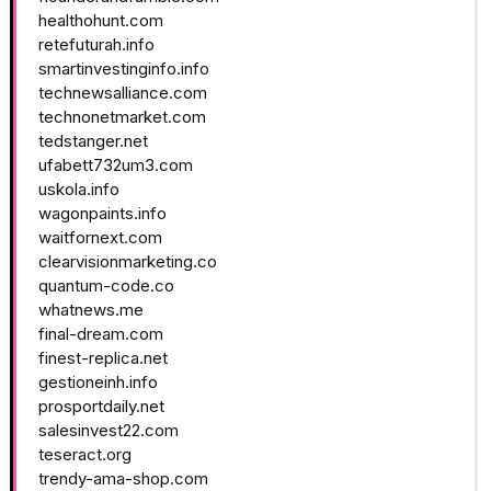
healthohunt.com
retefuturah.info
smartinvestinginfo.info
technewsalliance.com
technonetmarket.com
tedstanger.net
ufabett732um3.com
uskola.info
wagonpaints.info
waitfornext.com
clearvisionmarketing.co
quantum-code.co
whatnews.me
final-dream.com
finest-replica.net
gestioneinh.info
prosportdaily.net
salesinvest22.com
teseract.org
trendy-ama-shop.com