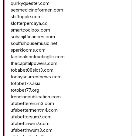
quirkyquester.com
sexmedicineformen.com
shiftripple.com
slotterpercaya.co
smartcoolbox.com
sohanjitfinances.com
soulfulhousemusic.net
sparklooms.com
tacticalcontractingllc.com
thecapitalpowers.com
tobabet88slot3.com
todayscurrentnews.com
totobet77.asia
totobet77.org
trendingpublication.com
ufabettererum3.com
ufabettermentm4.com
ufabettersum7.com
ufabettinwm7.com
ufabettinwum3.com