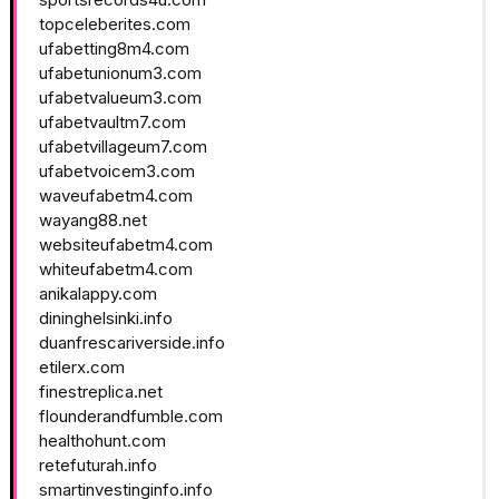
topceleberites.com
ufabetting8m4.com
ufabetunionum3.com
ufabetvalueum3.com
ufabetvaultm7.com
ufabetvillageum7.com
ufabetvoicem3.com
waveufabetm4.com
wayang88.net
websiteufabetm4.com
whiteufabetm4.com
anikalappy.com
dininghelsinki.info
duanfrescariverside.info
etilerx.com
finestreplica.net
flounderandfumble.com
healthohunt.com
retefuturah.info
smartinvestinginfo.info