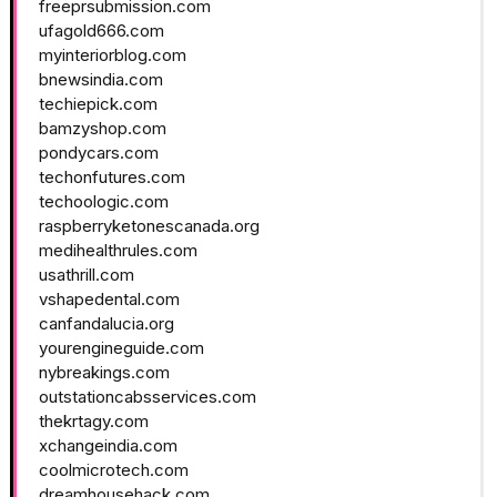
freeprsubmission.com
ufagold666.com
myinteriorblog.com
bnewsindia.com
techiepick.com
bamzyshop.com
pondycars.com
techonfutures.com
techoologic.com
raspberryketonescanada.org
medihealthrules.com
usathrill.com
vshapedental.com
canfandalucia.org
yourengineguide.com
nybreakings.com
outstationcabsservices.com
thekrtagy.com
xchangeindia.com
coolmicrotech.com
dreamhousehack.com