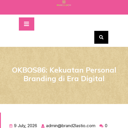
Skip
to
content
Open
Button
OKBOS86: Kekuatan Personal
Branding di Era Digital
9 July, 2026
admin@brand2lastio.com
0