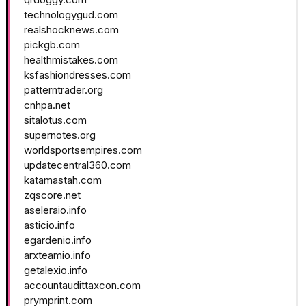
technologygud.com
realshocknews.com
pickgb.com
healthmistakes.com
ksfashiondresses.com
patterntrader.org
cnhpa.net
sitalotus.com
supernotes.org
worldsportsempires.com
updatecentral360.com
katamastah.com
zqscore.net
aseleraio.info
asticio.info
egardenio.info
arxteamio.info
getalexio.info
accountaudittaxcon.com
prymprint.com