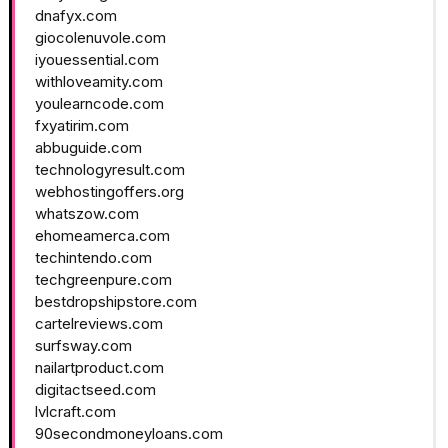
dnafyx.com
giocolenuvole.com
iyouessential.com
withloveamity.com
youlearncode.com
fxyatirim.com
abbuguide.com
technologyresult.com
webhostingoffers.org
whatszow.com
ehomeamerca.com
techintendo.com
techgreenpure.com
bestdropshipstore.com
cartelreviews.com
surfsway.com
nailartproduct.com
digitactseed.com
lvlcraft.com
90secondmoneyloans.com