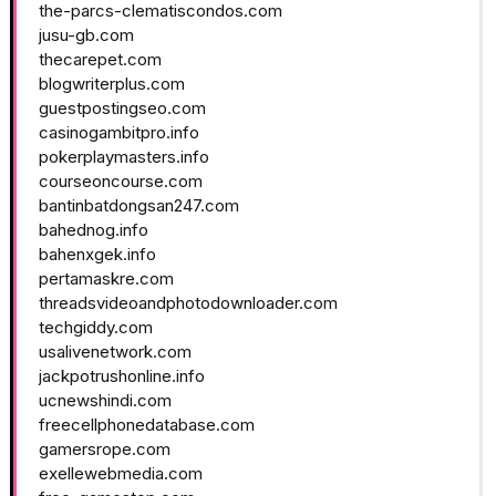
the-parcs-clematiscondos.com
jusu-gb.com
thecarepet.com
blogwriterplus.com
guestpostingseo.com
casinogambitpro.info
pokerplaymasters.info
courseoncourse.com
bantinbatdongsan247.com
bahednog.info
bahenxgek.info
pertamaskre.com
threadsvideoandphotodownloader.com
techgiddy.com
usalivenetwork.com
jackpotrushonline.info
ucnewshindi.com
freecellphonedatabase.com
gamersrope.com
exellewebmedia.com