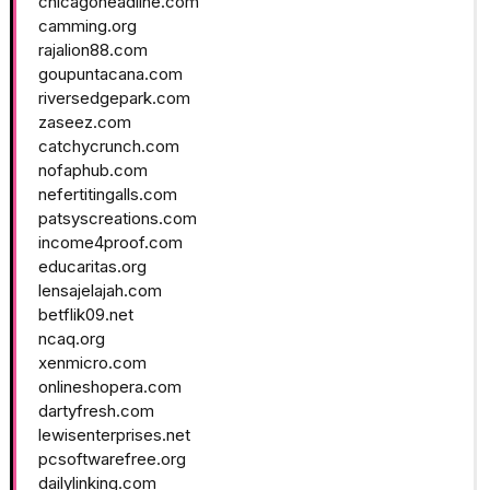
chicagoheadline.com
camming.org
rajalion88.com
goupuntacana.com
riversedgepark.com
zaseez.com
catchycrunch.com
nofaphub.com
nefertitingalls.com
patsyscreations.com
income4proof.com
educaritas.org
lensajelajah.com
betflik09.net
ncaq.org
xenmicro.com
onlineshopera.com
dartyfresh.com
lewisenterprises.net
pcsoftwarefree.org
dailylinking.com