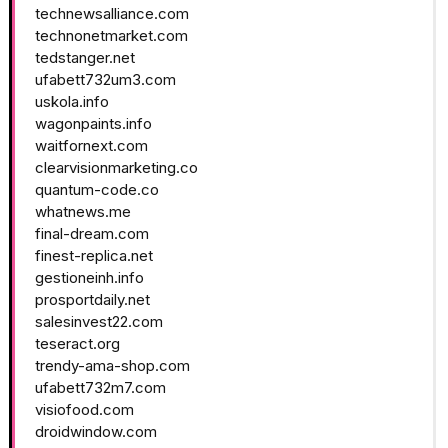
technewsalliance.com
technonetmarket.com
tedstanger.net
ufabett732um3.com
uskola.info
wagonpaints.info
waitfornext.com
clearvisionmarketing.co
quantum-code.co
whatnews.me
final-dream.com
finest-replica.net
gestioneinh.info
prosportdaily.net
salesinvest22.com
teseract.org
trendy-ama-shop.com
ufabett732m7.com
visiofood.com
droidwindow.com