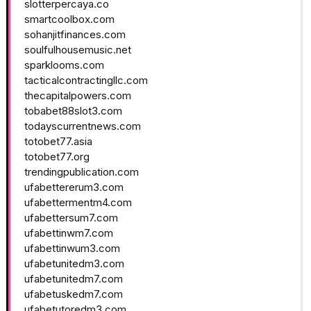
slotterpercaya.co
smartcoolbox.com
sohanjitfinances.com
soulfulhousemusic.net
sparklooms.com
tacticalcontractingllc.com
thecapitalpowers.com
tobabet88slot3.com
todayscurrentnews.com
totobet77.asia
totobet77.org
trendingpublication.com
ufabettererum3.com
ufabettermentm4.com
ufabettersum7.com
ufabettinwm7.com
ufabettinwum3.com
ufabetunitedm3.com
ufabetunitedm7.com
ufabetuskedm7.com
ufabetutoredm3.com