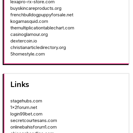
lexapro-rx-store.com
buyskincareproducts.org
frenchbulldogpuppyforsale.net
kogamasquid.com
themultiplicationtablechart.com
casinoglamour.org
dextercoin.io
christianarticledirectory.org
5homestyle.com
Links
stagehubs.com
1x2forum.net
login99bet.com
secretcourtesans.com
onlinebahisforum1.com