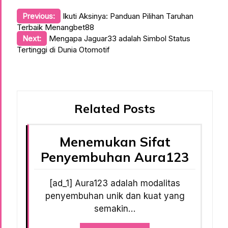
Post
Previous:
Ikuti Aksinya: Panduan Pilihan Taruhan
Terbaik Menangbet88
navigation
Next:
Mengapa Jaguar33 adalah Simbol Status
Tertinggi di Dunia Otomotif
Related Posts
Menemukan Sifat
Penyembuhan Aura123
[ad_1] Aura123 adalah modalitas
penyembuhan unik dan kuat yang
semakin…