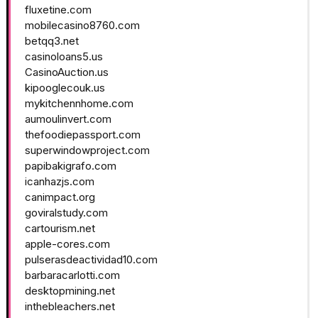
fluxetine.com
mobilecasino8760.com
betqq3.net
casinoloans5.us
CasinoAuction.us
kipooglecouk.us
mykitchennhome.com
aumoulinvert.com
thefoodiepassport.com
superwindowproject.com
papibakigrafo.com
icanhazjs.com
canimpact.org
goviralstudy.com
cartourism.net
apple-cores.com
pulserasdeactividad10.com
barbaracarlotti.com
desktopmining.net
inthebleachers.net