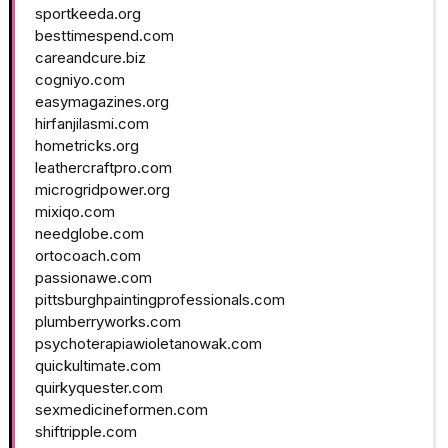
sportkeeda.org
besttimespend.com
careandcure.biz
cogniyo.com
easymagazines.org
hirfanjilasmi.com
hometricks.org
leathercraftpro.com
microgridpower.org
mixiqo.com
needglobe.com
ortocoach.com
passionawe.com
pittsburghpaintingprofessionals.com
plumberryworks.com
psychoterapiawioletanowak.com
quickultimate.com
quirkyquester.com
sexmedicineformen.com
shiftripple.com