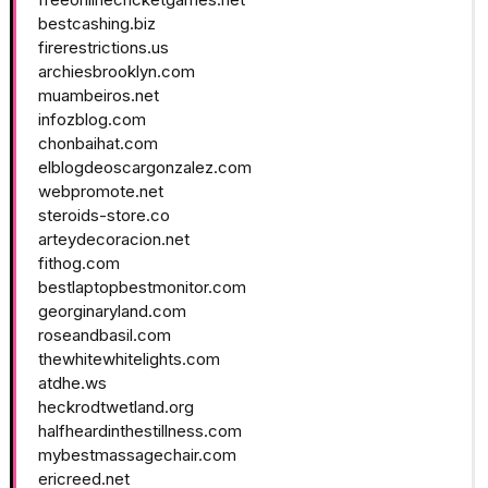
bestcashing.biz
firerestrictions.us
archiesbrooklyn.com
muambeiros.net
infozblog.com
chonbaihat.com
elblogdeoscargonzalez.com
webpromote.net
steroids-store.co
arteydecoracion.net
fithog.com
bestlaptopbestmonitor.com
georginaryland.com
roseandbasil.com
thewhitewhitelights.com
atdhe.ws
heckrodtwetland.org
halfheardinthestillness.com
mybestmassagechair.com
ericreed.net