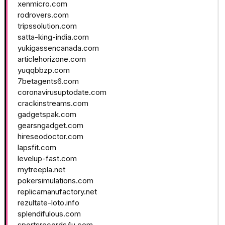
xenmicro.com
rodrovers.com
tripssolution.com
satta-king-india.com
yukigassencanada.com
articlehorizone.com
yuqqbbzp.com
7betagents6.com
coronavirusuptodate.com
crackinstreams.com
gadgetspak.com
gearsngadget.com
hireseodoctor.com
lapsfit.com
levelup-fast.com
mytreepla.net
pokersimulations.com
replicamanufactory.net
rezultate-loto.info
splendifulous.com
sportsrecords4u.com