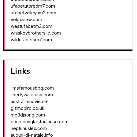
ufabetutoredm7.com
ufabetvalleyum3.com
veloxview.com
westufabetm3.com
whiskeybrothersllc.com
wildufabetum7.com
Links
jimsfamousbbq.com
libertywalk-usa.com
australiamovie.net
gizmobird.co.uk
mp3djsong.com
coursdanglaistoulouse.com
neptunuslex.com
auguri-di-natale.info