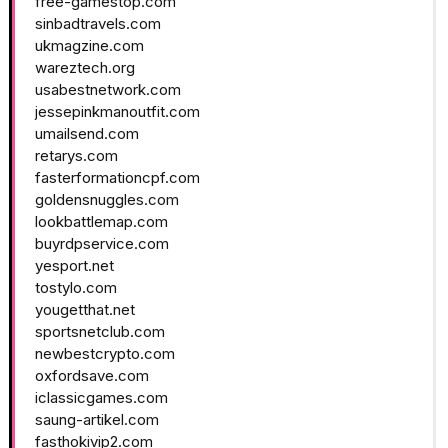
free-gamestop.com
sinbadtravels.com
ukmagzine.com
wareztech.org
usabestnetwork.com
jessepinkmanoutfit.com
umailsend.com
retarys.com
fasterformationcpf.com
goldensnuggles.com
lookbattlemap.com
buyrdpservice.com
yesport.net
tostylo.com
yougetthat.net
sportsnetclub.com
newbestcrypto.com
oxfordsave.com
iclassicgames.com
saung-artikel.com
fasthokivip2.com