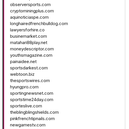
observersports.com
cryptominingplus.com
aquinoticiaspe.com
longhairedfrenchbulldog.com
lawyersforhire.co
businemarket.com
matahari88play.net
moneydescriptor.com
youthsmagazine.com
painaidee.net
sportsdarkest.com
webtoon.biz
thesportswires.com
hyungpro.com
sportingnewsnet.com
sportstime24day.com
sporteslive.com
theblingblingshields.com
pinkfrenchtipnails.com
newgamestv.com