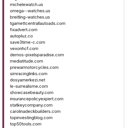
michelewatch.us
omega--watches.us
breitling-watches.us
tgarnettcentrallautoads.com
fixadvert.com
autopluz.co
save3time-c.com
vexonhcf.com
demos-pixelsparadise.com
mediatitude.com
prewarmotorcycles.com
simracinglinks.com
dosyamerkezi.net
le-surrealisme.com
showcasebeauty.com
insurancepolicyexpert.com
statkeycompany.com
carolinadeckbuilders.com
topinvestingblog.com
top50tools.com