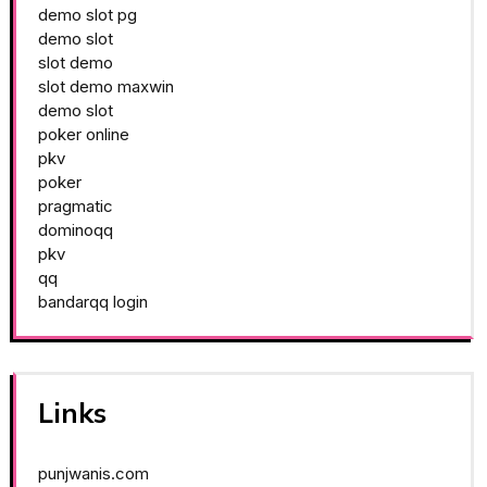
demo slot pg
demo slot
slot demo
slot demo maxwin
demo slot
poker online
pkv
poker
pragmatic
dominoqq
pkv
qq
bandarqq login
Links
punjwanis.com