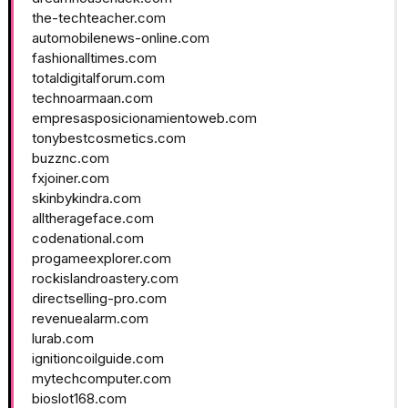
the-techteacher.com
automobilenews-online.com
fashionalltimes.com
totaldigitalforum.com
technoarmaan.com
empresasposicionamientoweb.com
tonybestcosmetics.com
buzznc.com
fxjoiner.com
skinbykindra.com
alltherageface.com
codenational.com
progameexplorer.com
rockislandroastery.com
directselling-pro.com
revenuealarm.com
lurab.com
ignitioncoilguide.com
mytechcomputer.com
bioslot168.com