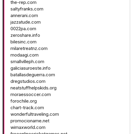
the-rep.com
saltyfranks.com
annerani.com
jazzatude.com
0022pa.com
zeroshare.info
bilesinc.com
milaretreatnz.com
modaagi.com
smallvilleph.com
galiciasuroeste.info
batallasdeguerra.com
dregstudios.com
neatstuffhelpskids.org
moraessoccer.com
forochile.org
chart-track.com
wonderfultraveling.com
promocioname.net
wimaxworld.com
freeonlinecricketgames.net