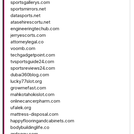
sportsgallerys.com
sportsmirrors.net
datasports.net
atasehirescortu.net
engineeringtechub.com
jerryescorts.com
attorneylegal.co
voomb.com
techgadgetpoint.com
tvsportsguide24.com
sportsreviews24.com
dubai360blog.com
lucky77slot.org
growmefast.com
mahkotahokislot.com
onlinecancerpharm.com
ufalek.org
mattress-disposal.com
happyflooringandcabinets.com
bodybuildinglife.co
qrdoggy.com