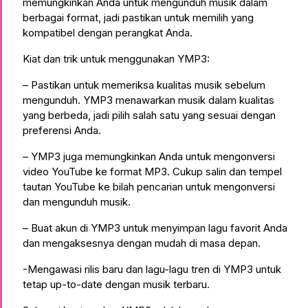
memungkinkan Anda untuk mengunduh musik dalam
berbagai format, jadi pastikan untuk memilih yang
kompatibel dengan perangkat Anda.
Kiat dan trik untuk menggunakan YMP3:
– Pastikan untuk memeriksa kualitas musik sebelum
mengunduh. YMP3 menawarkan musik dalam kualitas
yang berbeda, jadi pilih salah satu yang sesuai dengan
preferensi Anda.
– YMP3 juga memungkinkan Anda untuk mengonversi
video YouTube ke format MP3. Cukup salin dan tempel
tautan YouTube ke bilah pencarian untuk mengonversi
dan mengunduh musik.
– Buat akun di YMP3 untuk menyimpan lagu favorit Anda
dan mengaksesnya dengan mudah di masa depan.
-Mengawasi rilis baru dan lagu-lagu tren di YMP3 untuk
tetap up-to-date dengan musik terbaru.