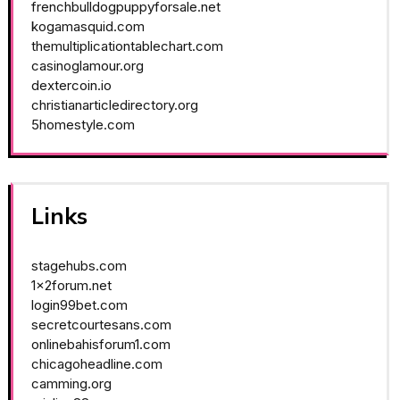
frenchbulldogpuppyforsale.net
kogamasquid.com
themultiplicationtablechart.com
casinoglamour.org
dextercoin.io
christianarticledirectory.org
5homestyle.com
Links
stagehubs.com
1x2forum.net
login99bet.com
secretcourtesans.com
onlinebahisforum1.com
chicagoheadline.com
camming.org