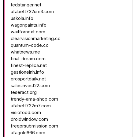
tedstanger.net
ufabett732um3.com
uskola.info
wagonpaints.info
waitfornext.com
clearvisionmarketing.co
quantum-code.co
whatnews.me
final-dream.com
finest-replica.net
gestioneinh.info
prosportdaily.net
salesinvest22.com
teseract.org
trendy-ama-shop.com
ufabett732m7.com
visiofood.com
droidwindow.com
freeprsubmission.com
ufagold666.com