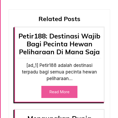
Related Posts
Petir188: Destinasi Wajib
Bagi Pecinta Hewan
Peliharaan Di Mana Saja
[ad_1] Petir188 adalah destinasi
terpadu bagi semua pecinta hewan
peliharaan…
Read More