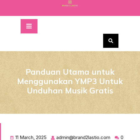
Skip
to
content
Open
Button
Panduan Utama untuk
Menggunakan YMP3 Untuk
Unduhan Musik Gratis
11 March, 2025
admin@brand2lastio.com
0