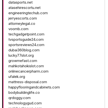
datasports.net
atasehirescortu.net
engineeringtechub.com
jerryescorts.com
attorneylegal.co
voomb.com
techgadgetpoint.com
tvsportsguide24.com
sportsreviews24.com
dubai360blog.com
lucky77slot.org
growmefast.com
mahkotahokislot.com
onlinecancerpharm.com
ufalek.org
mattress-disposal.com
happyflooringandcabinets.com
bodybuildinglife.co
qrdoggy.com
technologygud.com