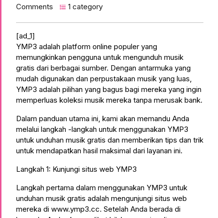
Comments
1 category
[ad_1]
YMP3 adalah platform online populer yang
memungkinkan pengguna untuk mengunduh musik
gratis dari berbagai sumber. Dengan antarmuka yang
mudah digunakan dan perpustakaan musik yang luas,
YMP3 adalah pilihan yang bagus bagi mereka yang ingin
memperluas koleksi musik mereka tanpa merusak bank.
Dalam panduan utama ini, kami akan memandu Anda
melalui langkah -langkah untuk menggunakan YMP3
untuk unduhan musik gratis dan memberikan tips dan trik
untuk mendapatkan hasil maksimal dari layanan ini.
Langkah 1: Kunjungi situs web YMP3
Langkah pertama dalam menggunakan YMP3 untuk
unduhan musik gratis adalah mengunjungi situs web
mereka di www.ymp3.cc. Setelah Anda berada di