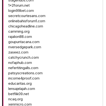
stagehubs.com
1x2forum.net
login99bet.com
secretcourtesans.com
onlinebahisforum1.com
chicagoheadline.com
camming.org
rajalion88.com
goupuntacana.com
riversedgepark.com
zaseez.com
catchycrunch.com
nofaphub.com
nefertitingalls.com
patsyscreations.com
income4proof.com
educaritas.org
lensajelajah.com
betflik09.net
ncaq.org
xenmicro.com