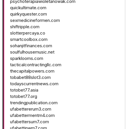
psychoterapiawioletanowak.com
quickultimate.com
quirkyquester.com
sexmedicineformen.com
shiftripple.com
slotterpercaya.co
smartcoolbox.com
sohanjitfinances.com
soulfulhousemusic.net
sparklooms.com
tacticalcontractingllc.com
thecapitalpowers.com
tobabet88slot3.com
todayscurrentnews.com
totobet77.asia
totobet77.org
trendingpublication.com
ufabettererum3.com
ufabettermentm4.com
ufabettersum7.com
ufabettinwm7.com