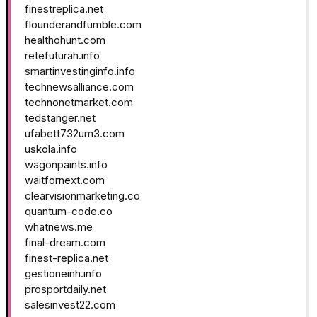
finestreplica.net
flounderandfumble.com
healthohunt.com
retefuturah.info
smartinvestinginfo.info
technewsalliance.com
technonetmarket.com
tedstanger.net
ufabett732um3.com
uskola.info
wagonpaints.info
waitfornext.com
clearvisionmarketing.co
quantum-code.co
whatnews.me
final-dream.com
finest-replica.net
gestioneinh.info
prosportdaily.net
salesinvest22.com