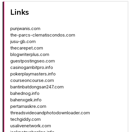
Links
punjwanis.com
the-parcs-clematiscondos.com
jusu-gb.com
thecarepet.com
blogwriterplus.com
guestpostingseo.com
casinogambitpro.info
pokerplaymasters.info
courseoncourse.com
bantinbatdongsan247.com
bahednog.info
bahenxgek.info
pertamaskre.com
threadsvideoandphotodownloader.com
techgiddy.com
usalivenetwork.com