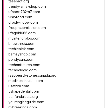
teseract.org
trendy-ama-shop.com
ufabett732m7.com
visiofood.com
droidwindow.com
freeprsubmission.com
ufagold666.com
myinteriorblog.com
bnewsindia.com
techiepick.com
bamzyshop.com
pondycars.com
techonfutures.com
techoologic.com
raspberryketonescanada.org
medihealthrules.com
usathrill.com
vshapedental.com
canfandalucia.org
yourengineguide.com
nybreakings.com