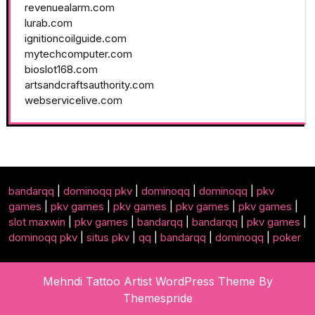
revenuealarm.com
lurab.com
ignitioncoilguide.com
mytechcomputer.com
bioslot168.com
artsandcraftsauthority.com
webservicelive.com
bandarqq
|
dominoqq pkv
|
dominoqq
|
dominoqq
|
pkv
games
|
pkv games
|
pkv games
|
pkv games
|
pkv games
|
slot maxwin
|
pkv games
|
bandarqq
|
bandarqq
|
pkv games
|
dominoqq pkv
|
situs pkv
|
qq
|
bandarqq
|
dominoqq
|
poker
Mehndi Tattoo Artist WordPress Theme
By
Themespride