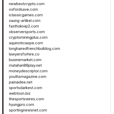
newbestcrypto.com
oxfordsave.com
iclassicgames.com
saung-artikel.com
fasthokivip2.com
observersports.com
cryptominingplus.com
aquinoticiaspe.com
longhairedfrenchbulldog.com
lawyersforhire.co
businemarket.com
matahari88play.net
moneydescriptor.com
youthsmagazine.com
painaidee.net
sportsdarkest.com
webtoon.biz
thesportswires.com
hyungpro.com
sportingnewsnet.com