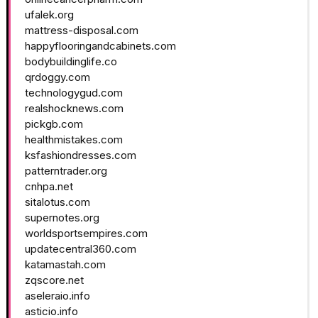
ufalek.org
mattress-disposal.com
happyflooringandcabinets.com
bodybuildinglife.co
qrdoggy.com
technologygud.com
realshocknews.com
pickgb.com
healthmistakes.com
ksfashiondresses.com
patterntrader.org
cnhpa.net
sitalotus.com
supernotes.org
worldsportsempires.com
updatecentral360.com
katamastah.com
zqscore.net
aseleraio.info
asticio.info