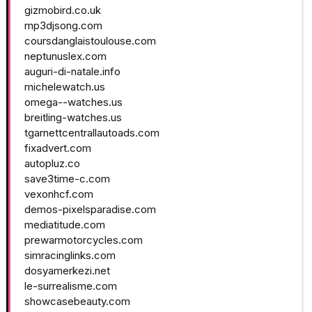
gizmobird.co.uk
mp3djsong.com
coursdanglaistoulouse.com
neptunuslex.com
auguri-di-natale.info
michelewatch.us
omega--watches.us
breitling-watches.us
tgarnettcentrallautoads.com
fixadvert.com
autopluz.co
save3time-c.com
vexonhcf.com
demos-pixelsparadise.com
mediatitude.com
prewarmotorcycles.com
simracinglinks.com
dosyamerkezi.net
le-surrealisme.com
showcasebeauty.com