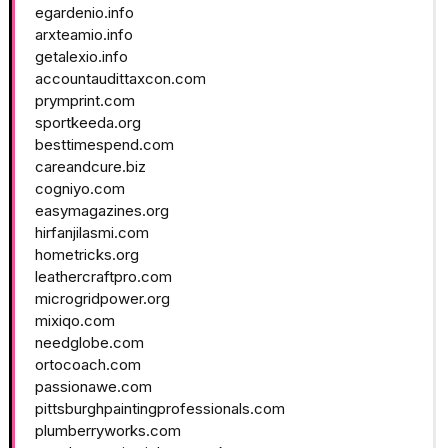
egardenio.info
arxteamio.info
getalexio.info
accountaudittaxcon.com
prymprint.com
sportkeeda.org
besttimespend.com
careandcure.biz
cogniyo.com
easymagazines.org
hirfanjilasmi.com
hometricks.org
leathercraftpro.com
microgridpower.org
mixiqo.com
needglobe.com
ortocoach.com
passionawe.com
pittsburghpaintingprofessionals.com
plumberryworks.com