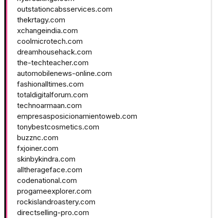
outstationcabsservices.com
thekrtagy.com
xchangeindia.com
coolmicrotech.com
dreamhousehack.com
the-techteacher.com
automobilenews-online.com
fashionalltimes.com
totaldigitalforum.com
technoarmaan.com
empresasposicionamientoweb.com
tonybestcosmetics.com
buzznc.com
fxjoiner.com
skinbykindra.com
alltherageface.com
codenational.com
progameexplorer.com
rockislandroastery.com
directselling-pro.com