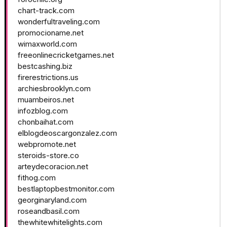
chart-track.com
wonderfultraveling.com
promocioname.net
wimaxworld.com
freeonlinecricketgames.net
bestcashing.biz
firerestrictions.us
archiesbrooklyn.com
muambeiros.net
infozblog.com
chonbaihat.com
elblogdeoscargonzalez.com
webpromote.net
steroids-store.co
arteydecoracion.net
fithog.com
bestlaptopbestmonitor.com
georginaryland.com
roseandbasil.com
thewhitewhitelights.com