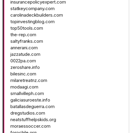
insurancepolicyexpert.com
statkeycompany.com
carolinadeckbuilders.com
topinvestingblog.com
top50tools.com
the-rep.com
saltyfranks.com
annerani.com
jazzatude.com
0022pa.com
zeroshare.info
bilesinc.com
milaretreatnz.com
modaagi.com
smallvilleph.com
galiciasuroeste.info
batallasdeguerra.com
dregstudios.com
neatstuffhelpskids.org
moraessoccer.com
forochile.org