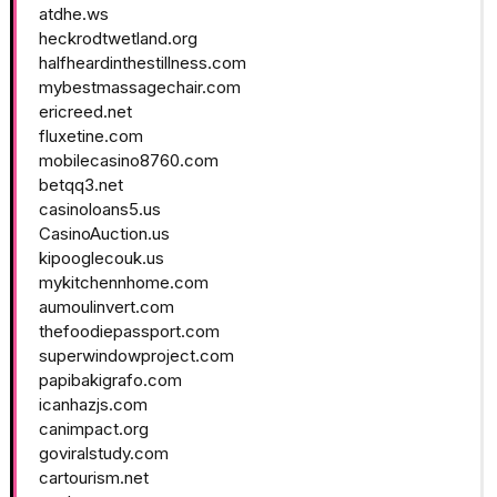
atdhe.ws
heckrodtwetland.org
halfheardinthestillness.com
mybestmassagechair.com
ericreed.net
fluxetine.com
mobilecasino8760.com
betqq3.net
casinoloans5.us
CasinoAuction.us
kipooglecouk.us
mykitchennhome.com
aumoulinvert.com
thefoodiepassport.com
superwindowproject.com
papibakigrafo.com
icanhazjs.com
canimpact.org
goviralstudy.com
cartourism.net