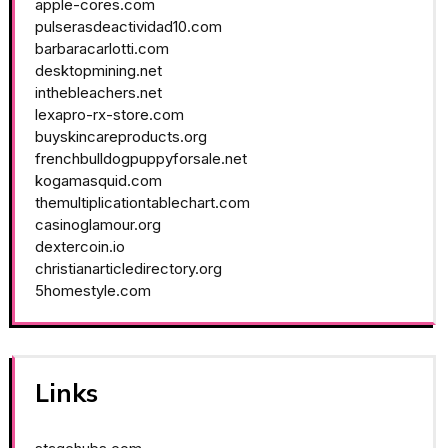
apple-cores.com
pulserasdeactividad10.com
barbaracarlotti.com
desktopmining.net
inthebleachers.net
lexapro-rx-store.com
buyskincareproducts.org
frenchbulldogpuppyforsale.net
kogamasquid.com
themultiplicationtablechart.com
casinoglamour.org
dextercoin.io
christianarticledirectory.org
5homestyle.com
Links