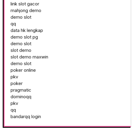
link slot gacor
mahjong demo
demo slot
qq
data hk lengkap
demo slot pg
demo slot
slot demo
slot demo maxwin
demo slot
poker online
pkv
poker
pragmatic
dominoqq
pkv
qq
bandarqq login