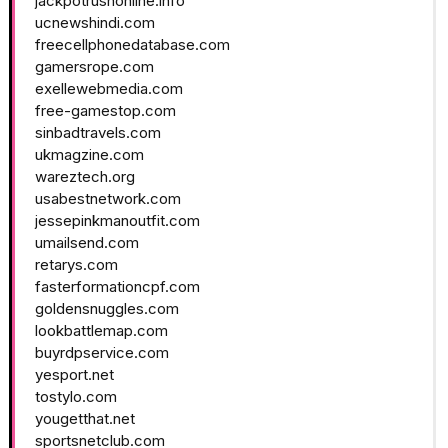
jackpotrushonline.info
ucnewshindi.com
freecellphonedatabase.com
gamersrope.com
exellewebmedia.com
free-gamestop.com
sinbadtravels.com
ukmagzine.com
wareztech.org
usabestnetwork.com
jessepinkmanoutfit.com
umailsend.com
retarys.com
fasterformationcpf.com
goldensnuggles.com
lookbattlemap.com
buyrdpservice.com
yesport.net
tostylo.com
yougetthat.net
sportsnetclub.com