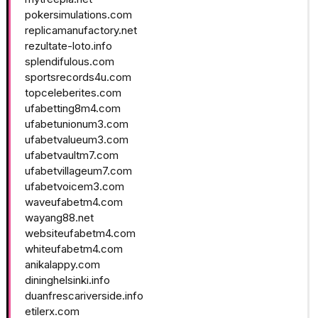
pokersimulations.com
replicamanufactory.net
rezultate-loto.info
splendifulous.com
sportsrecords4u.com
topceleberites.com
ufabetting8m4.com
ufabetunionum3.com
ufabetvalueum3.com
ufabetvaultm7.com
ufabetvillageum7.com
ufabetvoicem3.com
waveufabetm4.com
wayang88.net
websiteufabetm4.com
whiteufabetm4.com
anikalappy.com
dininghelsinki.info
duanfrescariverside.info
etilerx.com