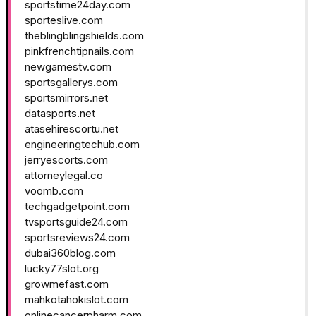
sportstime24day.com
sporteslive.com
theblingblingshields.com
pinkfrenchtipnails.com
newgamestv.com
sportsgallerys.com
sportsmirrors.net
datasports.net
atasehirescortu.net
engineeringtechub.com
jerryescorts.com
attorneylegal.co
voomb.com
techgadgetpoint.com
tvsportsguide24.com
sportsreviews24.com
dubai360blog.com
lucky77slot.org
growmefast.com
mahkotahokislot.com
onlinecancerpharm.com