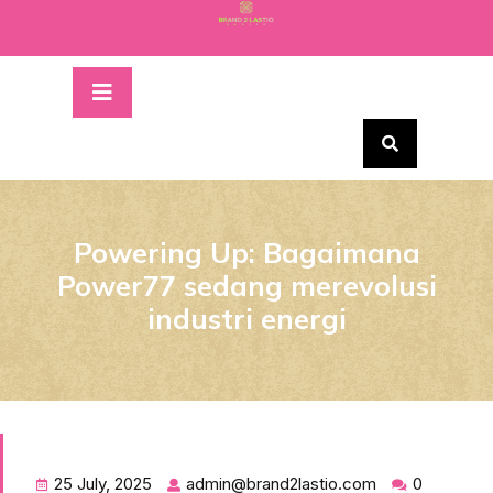
Skip
to
content
Open
Button
Powering Up: Bagaimana
Power77 sedang merevolusi
industri energi
25 July, 2025
admin@brand2lastio.com
0