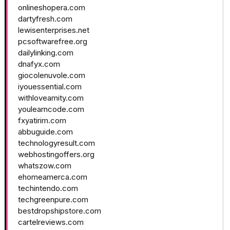
onlineshopera.com
dartyfresh.com
lewisenterprises.net
pcsoftwarefree.org
dailylinking.com
dnafyx.com
giocolenuvole.com
iyouessential.com
withloveamity.com
youlearncode.com
fxyatirim.com
abbuguide.com
technologyresult.com
webhostingoffers.org
whatszow.com
ehomeamerca.com
techintendo.com
techgreenpure.com
bestdropshipstore.com
cartelreviews.com