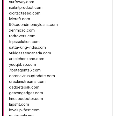
surfsway.com
nailartproduct.com
digitactseed.com
lvlcraft.com
90secondmoneyloans.com
xenmicro.com
rodrovers.com
tripssolution.com
satta-king-india.com
yukigassencanada.com
articlehorizone.com
yuqqbbzp.com
7betagents6.com
coronavirusuptodate.com
crackinstreams.com
gadgetspak.com
gearsngadget.com
hireseodoctor.com
lapsfit.com
levelup-fast.com
mytreepla.net