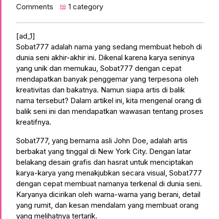
Comments
1 category
[ad_1]
Sobat777 adalah nama yang sedang membuat heboh di
dunia seni akhir-akhir ini. Dikenal karena karya seninya
yang unik dan memukau, Sobat777 dengan cepat
mendapatkan banyak penggemar yang terpesona oleh
kreativitas dan bakatnya. Namun siapa artis di balik
nama tersebut? Dalam artikel ini, kita mengenal orang di
balik seni ini dan mendapatkan wawasan tentang proses
kreatifnya.
Sobat777, yang bernama asli John Doe, adalah artis
berbakat yang tinggal di New York City. Dengan latar
belakang desain grafis dan hasrat untuk menciptakan
karya-karya yang menakjubkan secara visual, Sobat777
dengan cepat membuat namanya terkenal di dunia seni.
Karyanya dicirikan oleh warna-warna yang berani, detail
yang rumit, dan kesan mendalam yang membuat orang
yang melihatnya tertarik.