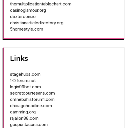
themultiplicationtablechart.com
casinoglamour.org
dextercoin.io
christianarticledirectory.org
5homestyle.com
Links
stagehubs.com
1x2forum.net
login99bet.com
secretcourtesans.com
onlinebahisforum1.com
chicagoheadline.com
camming.org
rajalion88.com
goupuntacana.com