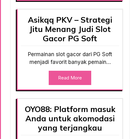
Asikqq PKV – Strategi
Jitu Menang Judi Slot
Gacor PG Soft
Permainan slot gacor dari PG Soft
menjadi favorit banyak pemain…
Read More
OYO88: Platform masuk
Anda untuk akomodasi
yang terjangkau