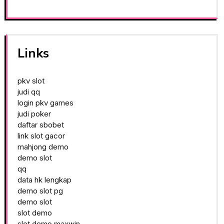
Links
pkv slot
judi qq
login pkv games
judi poker
daftar sbobet
link slot gacor
mahjong demo
demo slot
qq
data hk lengkap
demo slot pg
demo slot
slot demo
slot demo maxwin