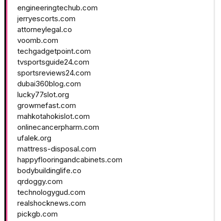
engineeringtechub.com
jerryescorts.com
attorneylegal.co
voomb.com
techgadgetpoint.com
tvsportsguide24.com
sportsreviews24.com
dubai360blog.com
lucky77slot.org
growmefast.com
mahkotahokislot.com
onlinecancerpharm.com
ufalek.org
mattress-disposal.com
happyflooringandcabinets.com
bodybuildinglife.co
qrdoggy.com
technologygud.com
realshocknews.com
pickgb.com