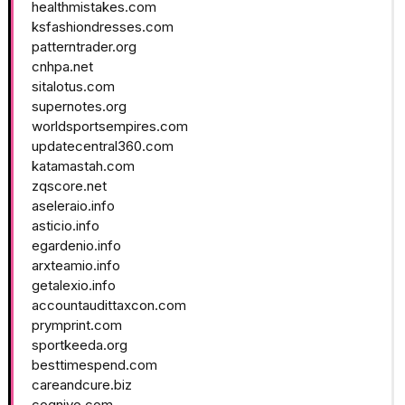
healthmistakes.com
ksfashiondresses.com
patterntrader.org
cnhpa.net
sitalotus.com
supernotes.org
worldsportsempires.com
updatecentral360.com
katamastah.com
zqscore.net
aseleraio.info
asticio.info
egardenio.info
arxteamio.info
getalexio.info
accountaudittaxcon.com
prymprint.com
sportkeeda.org
besttimespend.com
careandcure.biz
cogniyo.com