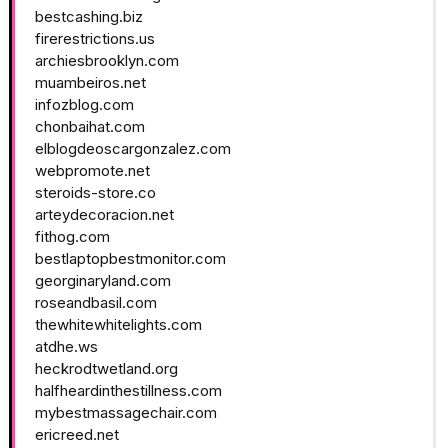
bestcashing.biz
firerestrictions.us
archiesbrooklyn.com
muambeiros.net
infozblog.com
chonbaihat.com
elblogdeoscargonzalez.com
webpromote.net
steroids-store.co
arteydecoracion.net
fithog.com
bestlaptopbestmonitor.com
georginaryland.com
roseandbasil.com
thewhitewhitelights.com
atdhe.ws
heckrodtwetland.org
halfheardinthestillness.com
mybestmassagechair.com
ericreed.net