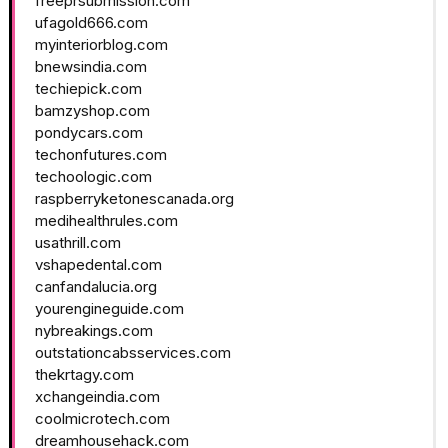
freeprsubmission.com
ufagold666.com
myinteriorblog.com
bnewsindia.com
techiepick.com
bamzyshop.com
pondycars.com
techonfutures.com
techoologic.com
raspberryketonescanada.org
medihealthrules.com
usathrill.com
vshapedental.com
canfandalucia.org
yourengineguide.com
nybreakings.com
outstationcabsservices.com
thekrtagy.com
xchangeindia.com
coolmicrotech.com
dreamhousehack.com