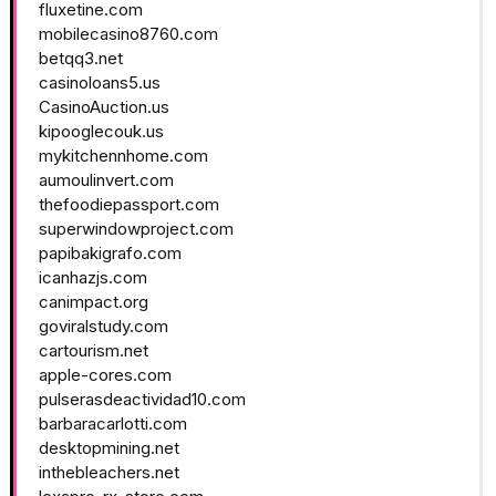
fluxetine.com
mobilecasino8760.com
betqq3.net
casinoloans5.us
CasinoAuction.us
kipooglecouk.us
mykitchennhome.com
aumoulinvert.com
thefoodiepassport.com
superwindowproject.com
papibakigrafo.com
icanhazjs.com
canimpact.org
goviralstudy.com
cartourism.net
apple-cores.com
pulserasdeactividad10.com
barbaracarlotti.com
desktopmining.net
inthebleachers.net