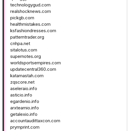
technologygud.com
realshocknews.com
pickgb.com
healthmistakes.com
ksfashiondresses.com
patterntrader.org
cnhpa.net
sitalotus.com
supernotes.org
worldsportsempires.com
updatecentral360.com
katamastah.com
zqscore.net
aseleraio.info
asticio.info
egardenio.info
arxteamio.info
getalexio.info
accountaudittaxcon.com
prymprint.com