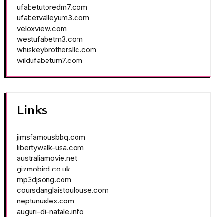
ufabetutoredm7.com
ufabetvalleyum3.com
veloxview.com
westufabetm3.com
whiskeybrothersllc.com
wildufabetum7.com
Links
jimsfamousbbq.com
libertywalk-usa.com
australiamovie.net
gizmobird.co.uk
mp3djsong.com
coursdanglaistoulouse.com
neptunuslex.com
auguri-di-natale.info