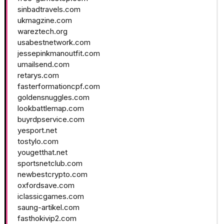
sinbadtravels.com
ukmagzine.com
wareztech.org
usabestnetwork.com
jessepinkmanoutfit.com
umailsend.com
retarys.com
fasterformationcpf.com
goldensnuggles.com
lookbattlemap.com
buyrdpservice.com
yesport.net
tostylo.com
yougetthat.net
sportsnetclub.com
newbestcrypto.com
oxfordsave.com
iclassicgames.com
saung-artikel.com
fasthokivip2.com