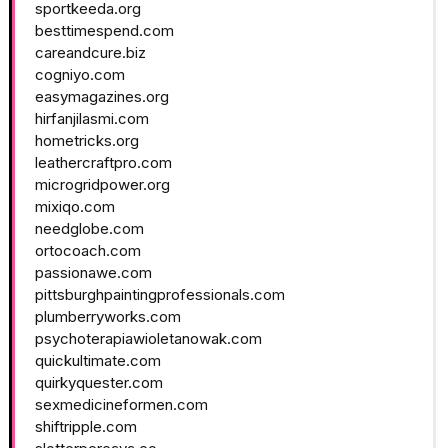
sportkeeda.org
besttimespend.com
careandcure.biz
cogniyo.com
easymagazines.org
hirfanjilasmi.com
hometricks.org
leathercraftpro.com
microgridpower.org
mixiqo.com
needglobe.com
ortocoach.com
passionawe.com
pittsburghpaintingprofessionals.com
plumberryworks.com
psychoterapiawioletanowak.com
quickultimate.com
quirkyquester.com
sexmedicineformen.com
shiftripple.com