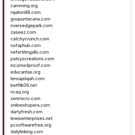
camming.org
rajalion88.com
goupuntacana.com
riversedgepark.com
zaseez.com
catchycrunch.com
nofaphub.com
nefertitingalls.com
patsyscreations.com
income4proof.com
educaritas.org
lensajelajah.com
betflik09.net
ncaq.org
xenmicro.com
onlineshopera.com
dartyfresh.com
lewisenterprises.net
pcsoftwarefree.org
dailylinking.com