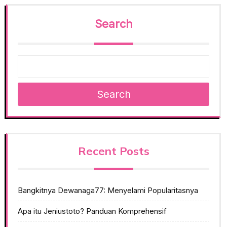
Search
Search
Recent Posts
Bangkitnya Dewanaga77: Menyelami Popularitasnya
Apa itu Jeniustoto? Panduan Komprehensif