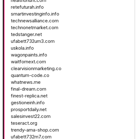
healthohunt.com
retefuturah.info
smartinvestinginfo.info
technewsalliance.com
technonetmarket.com
tedstanger.net
ufabett732um3.com
uskola.info
wagonpaints.info
waitfornext.com
clearvisionmarketing.co
quantum-code.co
whatnews.me
final-dream.com
finest-replica.net
gestioneinh.info
prosportdaily.net
salesinvest22.com
teseract.org
trendy-ama-shop.com
ufabett732m7.com