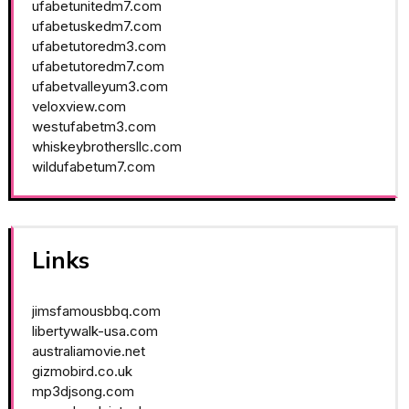
ufabetunitedm7.com
ufabetuskedm7.com
ufabetutoredm3.com
ufabetutoredm7.com
ufabetvalleyum3.com
veloxview.com
westufabetm3.com
whiskeybrothersllc.com
wildufabetum7.com
Links
jimsfamousbbq.com
libertywalk-usa.com
australiamovie.net
gizmobird.co.uk
mp3djsong.com