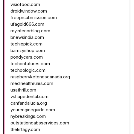
visiofood.com
droidwindow.com
freeprsubmission.com
ufagold666.com
myinteriorblog.com
bnewsindia.com
techiepick.com
bamzyshop.com
pondycars.com
techonfutures.com
techoologic.com
raspberryketonescanada.org
medihealthrules.com
usathrill.com
vshapedental.com
canfandalucia.org
yourengineguide.com
nybreakings.com
outstationcabsservices.com
thekrtagy.com