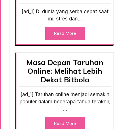
[ad_1] Di dunia yang serba cepat saat
ini, stres dan…
Read More
Masa Depan Taruhan
Online: Melihat Lebih
Dekat Bitbola
[ad_1] Taruhan online menjadi semakin
populer dalam beberapa tahun terakhir,
…
Read More