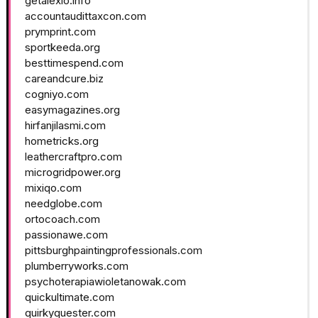
getalexio.info
accountaudittaxcon.com
prymprint.com
sportkeeda.org
besttimespend.com
careandcure.biz
cogniyo.com
easymagazines.org
hirfanjilasmi.com
hometricks.org
leathercraftpro.com
microgridpower.org
mixiqo.com
needglobe.com
ortocoach.com
passionawe.com
pittsburghpaintingprofessionals.com
plumberryworks.com
psychoterapiawioletanowak.com
quickultimate.com
quirkyquester.com