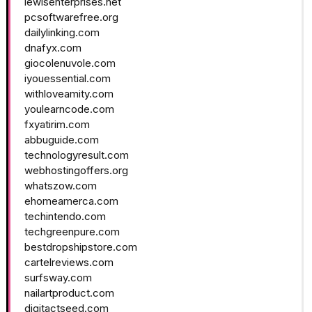
lewisenterprises.net
pcsoftwarefree.org
dailylinking.com
dnafyx.com
giocolenuvole.com
iyouessential.com
withloveamity.com
youlearncode.com
fxyatirim.com
abbuguide.com
technologyresult.com
webhostingoffers.org
whatszow.com
ehomeamerca.com
techintendo.com
techgreenpure.com
bestdropshipstore.com
cartelreviews.com
surfsway.com
nailartproduct.com
digitactseed.com