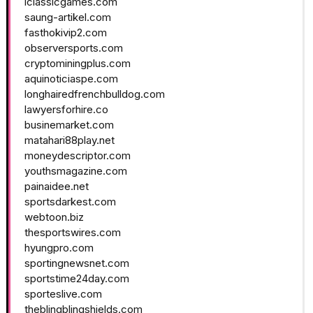
iclassicgames.com
saung-artikel.com
fasthokivip2.com
observersports.com
cryptominingplus.com
aquinoticiaspe.com
longhairedfrenchbulldog.com
lawyersforhire.co
businemarket.com
matahari88play.net
moneydescriptor.com
youthsmagazine.com
painaidee.net
sportsdarkest.com
webtoon.biz
thesportswires.com
hyungpro.com
sportingnewsnet.com
sportstime24day.com
sporteslive.com
theblingblingshields.com