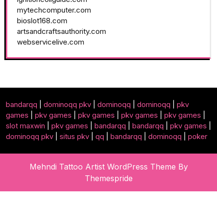
mytechcomputer.com
bioslot168.com
artsandcraftsauthority.com
webservicelive.com
bandarqq
|
dominoqq pkv
|
dominoqq
|
dominoqq
|
pkv
games
|
pkv games
|
pkv games
|
pkv games
|
pkv games
|
slot maxwin
|
pkv games
|
bandarqq
|
bandarqq
|
pkv games
|
dominoqq pkv
|
situs pkv
|
qq
|
bandarqq
|
dominoqq
|
poker
Mehndi Tattoo Artist WordPress Theme
By
Themespride