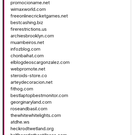
promocioname.net
wimaxworld.com
freeonlinecricketgames.net
bestcashing.biz
firerestrictions.us
archiesbrooklyn.com
muambeiros.net
infozblog.com
chonbaihat.com
elblogdeoscargonzalez.com
webpromote.net
steroids-store.co
arteydecoracion.net
fithog.com
bestlaptopbestmonitor.com
georginaryland.com
roseandbasil.com
thewhitewhitelights.com
atdhe.ws
heckrodtwetland.org