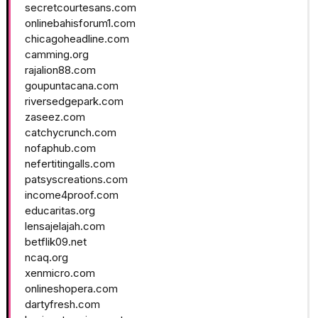
secretcourtesans.com
onlinebahisforum1.com
chicagoheadline.com
camming.org
rajalion88.com
goupuntacana.com
riversedgepark.com
zaseez.com
catchycrunch.com
nofaphub.com
nefertitingalls.com
patsyscreations.com
income4proof.com
educaritas.org
lensajelajah.com
betflik09.net
ncaq.org
xenmicro.com
onlineshopera.com
dartyfresh.com