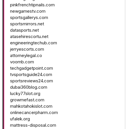
pinkfrenchtipnails.com
newgamestv.com
sportsgallerys.com
sportsmirrors.net
datasports.net
atasehirescortu.net
engineeringtechub.com
jerryescorts.com
attorneylegal.co
voomb.com
techgadgetpoint.com
tvsportsguide24.com
sportsreviews24.com
dubai360blog.com
lucky77slot.org
growmefast.com
mahkotahokislot.com
onlinecancerpharm.com
ufalek.org
mattress-disposal.com