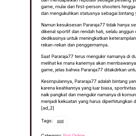
game, mulai dari first-person shooters hingga
dan mengukuhkan statusnya sebagai bintang y
Namun kesuksesan Pararaja77 tidak hanya se
dikenal sportif dan rendah hati, selalu anggu
dedikasinya untuk meningkatkan keterampila
rekan-rekan dan penggemarnya.
Saat Pararaja77 terus mengukir namanya di d
melihat ke mana kariernya akan membawanya
game, jelas bahwa Pararaja77 ditakdirkan unt
Kesimpulannya, Pararaja77 adalah bintang yan
karena keahliannya yang luar biasa, sportivita
naik pangkat dan mengukir namanya di komun
menjadi kekuatan yang harus diperhitungkan 
[ad_2]
Tags:
slot
Category:
Slot Online