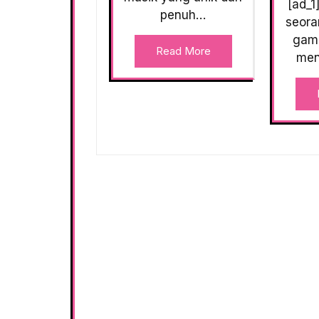
[ad_
penuh…
seor
game
Read More
men