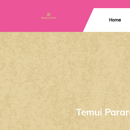
Skip
to
content
Home
Temui Parar