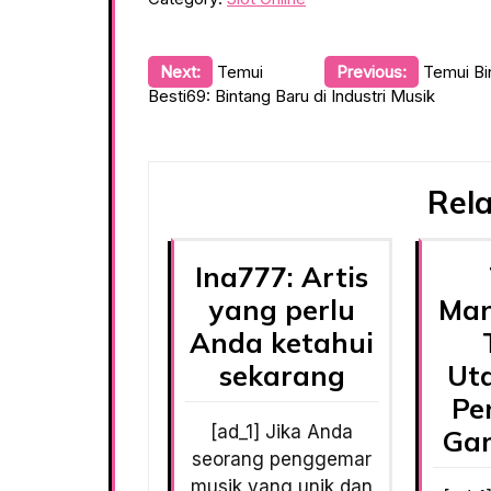
Post
Next:
Temui
Previous:
Temui Bi
Besti69: Bintang Baru di Industri Musik
navigation
Rela
Ina777: Artis
yang perlu
Man
Anda ketahui
sekarang
Ut
Pe
[ad_1] Jika Anda
Gam
seorang penggemar
musik yang unik dan