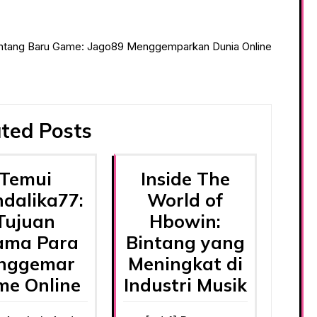
ntang Baru Game: Jago89 Menggemparkan Dunia Online
ted Posts
Temui
Inside The
dalika77:
World of
Tujuan
Hbowin:
ama Para
Bintang yang
nggemar
Meningkat di
e Online
Industri Musik