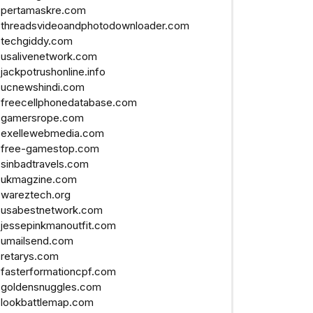
pertamaskre.com
threadsvideoandphotodownloader.com
techgiddy.com
usalivenetwork.com
jackpotrushonline.info
ucnewshindi.com
freecellphonedatabase.com
gamersrope.com
exellewebmedia.com
free-gamestop.com
sinbadtravels.com
ukmagzine.com
wareztech.org
usabestnetwork.com
jessepinkmanoutfit.com
umailsend.com
retarys.com
fasterformationcpf.com
goldensnuggles.com
lookbattlemap.com