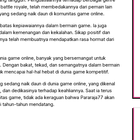
 battle royale, telah membedakannya dari pemain lain
ang sedang naik daun di komunitas game online.
batas kepiawaiannya dalam bermain game. Ia juga
n dalam kemenangan dan kekalahan. Sikap positif dan
nnya telah membuatnya mendapatkan rasa hormat dari
unia game online, banyak yang bersemangat untuk
. Dengan bakat, tekad, dan semangatnya dalam bermain
uk mencapai hal-hal hebat di dunia game kompetitif.
g sedang naik daun di dunia game online, yang dikenal
s, dan dedikasinya terhadap keahliannya. Saat ia terus
itas game, tidak ada keraguan bahwa Pararaja77 akan
di tahun-tahun mendatang.