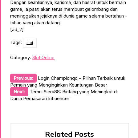
Dengan keahliannya, karisma, dan hasrat untuk bermain
game, ia pasti akan terus membuat gelombang dan
meninggalkan jejaknya di dunia game selama bertahun -
tahun yang akan datang.
[ad_2]
Tags:
slot
Category:
Slot Online
Post
Previous:
Login Championqq – Pilihan Terbaik untuk
Pemain yang Menginginkan Keuntungan Besar
navigation
Next:
Temui Siera88: Bintang yang Meningkat di
Dunia Pemasaran Influencer
Related Posts