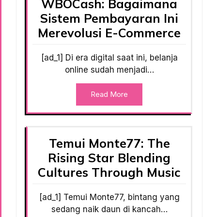
WBOCash: Bagaimana
Sistem Pembayaran Ini
Merevolusi E-Commerce
[ad_1] Di era digital saat ini, belanja
online sudah menjadi…
Read More
Temui Monte77: The
Rising Star Blending
Cultures Through Music
[ad_1] Temui Monte77, bintang yang
sedang naik daun di kancah…