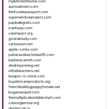
mykitchennhome.com
aumoulinvert.com
thefoodiepassport.com
superwindowproject.com
papibakigrafo.com
icanhazjs.com
canimpact.org
goviralstudy.com
cartourism.net
apple-cores.com
pulserasdeactividad10.com
barbaracarlotti.com
desktopmining.net
inthebleachers.net
lexapro-rx-store.com
buyskincareproducts.org
frenchbulldogpuppyforsale.net
kogamasquid.com
themultiplicationtablechart.com
casinoglamour.org
dextercoin.io