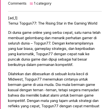
Comments
1 category
[ad_1]
Temui Topgun77: The Rising Star in the Gaming World
Di dunia game online yang serba cepat, satu nama telah
membuat gelombang dan menarik perhatian gamer di
seluruh dunia – Topgun77. Dengan keterampilannya
yang luar biasa, gameplay strategis, dan kepribadian
yang karismatik, Topgun77 dengan cepat naik ke
puncak dunia game dan dipuji sebagai hal besar
berikutnya dalam permainan kompetitif.
Dilahirkan dan dibesarkan di sebuah kota kecil di
Midwest, Topgun77 menemukan cintanya untuk
bermain game di usia muda. Dia mulai bermain game
kasual dengan teman -teman, tetapi segera menyadari
bahwa dia memiliki bakat alami untuk bermain game
kompetitif. Dengan mata yang tajam untuk strategi dan
refleks yang cepat, Topgun77 dengan cepat membuat