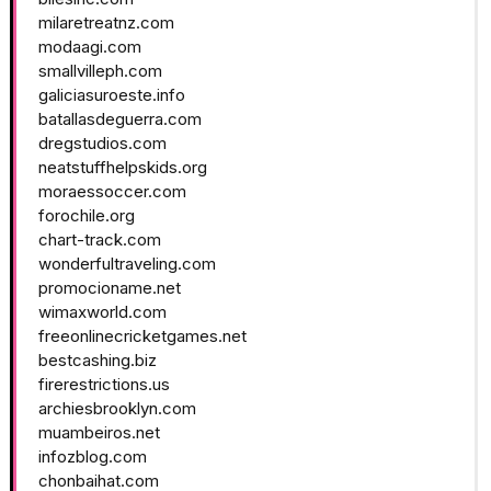
milaretreatnz.com
modaagi.com
smallvilleph.com
galiciasuroeste.info
batallasdeguerra.com
dregstudios.com
neatstuffhelpskids.org
moraessoccer.com
forochile.org
chart-track.com
wonderfultraveling.com
promocioname.net
wimaxworld.com
freeonlinecricketgames.net
bestcashing.biz
firerestrictions.us
archiesbrooklyn.com
muambeiros.net
infozblog.com
chonbaihat.com