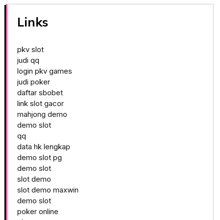
Links
pkv slot
judi qq
login pkv games
judi poker
daftar sbobet
link slot gacor
mahjong demo
demo slot
qq
data hk lengkap
demo slot pg
demo slot
slot demo
slot demo maxwin
demo slot
poker online