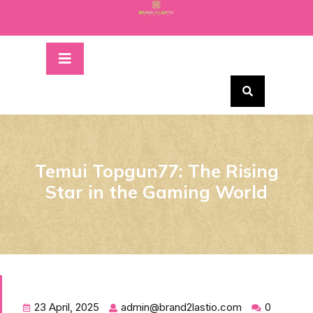
Skip
to
content
Open
Button
Temui Topgun77: The Rising
Star in the Gaming World
23 April, 2025
admin@brand2lastio.com
0