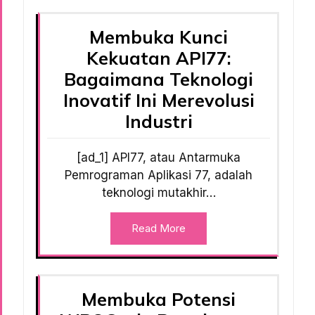
Membuka Kunci
Kekuatan API77:
Bagaimana Teknologi
Inovatif Ini Merevolusi
Industri
[ad_1] API77, atau Antarmuka
Pemrograman Aplikasi 77, adalah
teknologi mutakhir…
Read More
Membuka Potensi