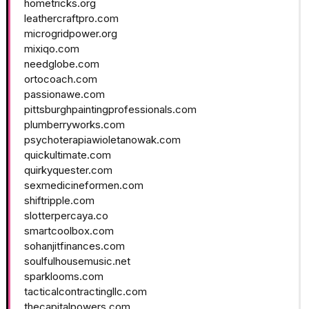
hometricks.org
leathercraftpro.com
microgridpower.org
mixiqo.com
needglobe.com
ortocoach.com
passionawe.com
pittsburghpaintingprofessionals.com
plumberryworks.com
psychoterapiawioletanowak.com
quickultimate.com
quirkyquester.com
sexmedicineformen.com
shiftripple.com
slotterpercaya.co
smartcoolbox.com
sohanjitfinances.com
soulfulhousemusic.net
sparklooms.com
tacticalcontractingllc.com
thecapitalpowers.com