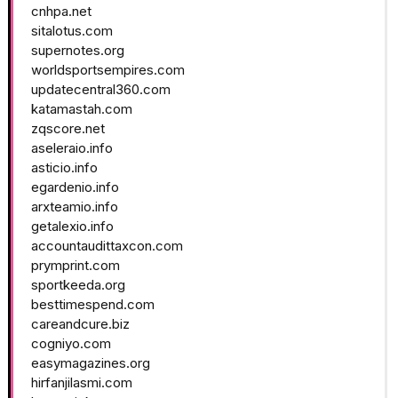
cnhpa.net
sitalotus.com
supernotes.org
worldsportsempires.com
updatecentral360.com
katamastah.com
zqscore.net
aseleraio.info
asticio.info
egardenio.info
arxteamio.info
getalexio.info
accountaudittaxcon.com
prymprint.com
sportkeeda.org
besttimespend.com
careandcure.biz
cogniyo.com
easymagazines.org
hirfanjilasmi.com