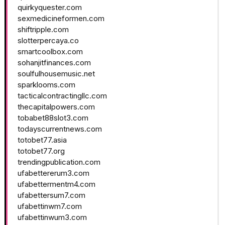
quirkyquester.com
sexmedicineformen.com
shiftripple.com
slotterpercaya.co
smartcoolbox.com
sohanjitfinances.com
soulfulhousemusic.net
sparklooms.com
tacticalcontractingllc.com
thecapitalpowers.com
tobabet88slot3.com
todayscurrentnews.com
totobet77.asia
totobet77.org
trendingpublication.com
ufabettererum3.com
ufabettermentm4.com
ufabettersum7.com
ufabettinwm7.com
ufabettinwum3.com