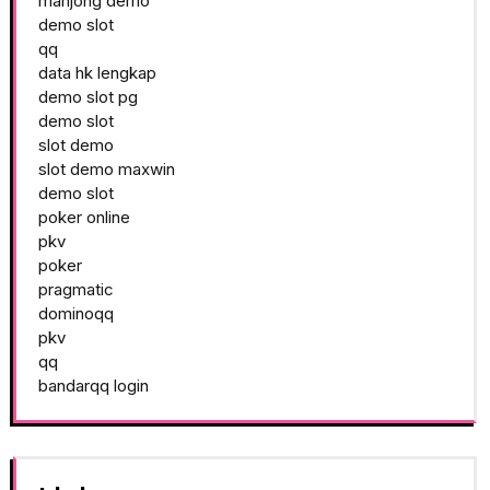
mahjong demo
demo slot
qq
data hk lengkap
demo slot pg
demo slot
slot demo
slot demo maxwin
demo slot
poker online
pkv
poker
pragmatic
dominoqq
pkv
qq
bandarqq login