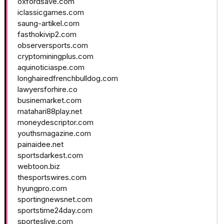
oxfordsave.com
iclassicgames.com
saung-artikel.com
fasthokivip2.com
observersports.com
cryptominingplus.com
aquinoticiaspe.com
longhairedfrenchbulldog.com
lawyersforhire.co
businemarket.com
matahari88play.net
moneydescriptor.com
youthsmagazine.com
painaidee.net
sportsdarkest.com
webtoon.biz
thesportswires.com
hyungpro.com
sportingnewsnet.com
sportstime24day.com
sporteslive.com