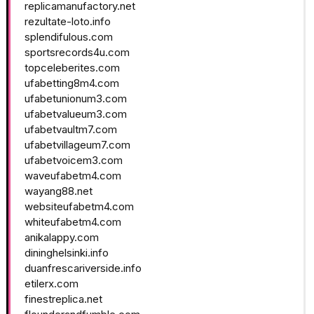
replicamanufactory.net
rezultate-loto.info
splendifulous.com
sportsrecords4u.com
topceleberites.com
ufabetting8m4.com
ufabetunionum3.com
ufabetvalueum3.com
ufabetvaultm7.com
ufabetvillageum7.com
ufabetvoicem3.com
waveufabetm4.com
wayang88.net
websiteufabetm4.com
whiteufabetm4.com
anikalappy.com
dininghelsinki.info
duanfrescariverside.info
etilerx.com
finestreplica.net