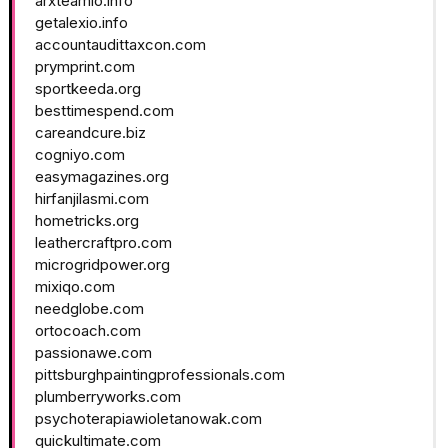
arxteamio.info
getalexio.info
accountaudittaxcon.com
prymprint.com
sportkeeda.org
besttimespend.com
careandcure.biz
cogniyo.com
easymagazines.org
hirfanjilasmi.com
hometricks.org
leathercraftpro.com
microgridpower.org
mixiqo.com
needglobe.com
ortocoach.com
passionawe.com
pittsburghpaintingprofessionals.com
plumberryworks.com
psychoterapiawioletanowak.com
quickultimate.com