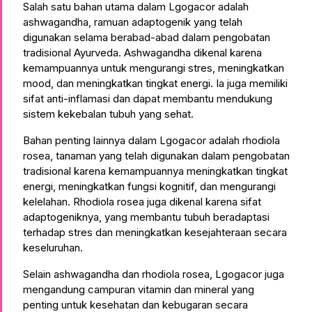
Salah satu bahan utama dalam Lgogacor adalah
ashwagandha, ramuan adaptogenik yang telah
digunakan selama berabad-abad dalam pengobatan
tradisional Ayurveda. Ashwagandha dikenal karena
kemampuannya untuk mengurangi stres, meningkatkan
mood, dan meningkatkan tingkat energi. Ia juga memiliki
sifat anti-inflamasi dan dapat membantu mendukung
sistem kekebalan tubuh yang sehat.
Bahan penting lainnya dalam Lgogacor adalah rhodiola
rosea, tanaman yang telah digunakan dalam pengobatan
tradisional karena kemampuannya meningkatkan tingkat
energi, meningkatkan fungsi kognitif, dan mengurangi
kelelahan. Rhodiola rosea juga dikenal karena sifat
adaptogeniknya, yang membantu tubuh beradaptasi
terhadap stres dan meningkatkan kesejahteraan secara
keseluruhan.
Selain ashwagandha dan rhodiola rosea, Lgogacor juga
mengandung campuran vitamin dan mineral yang
penting untuk kesehatan dan kebugaran secara