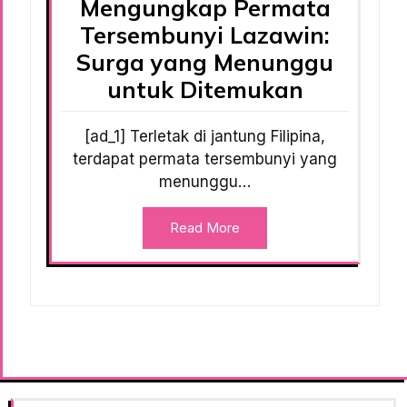
Mengungkap Permata
Tersembunyi Lazawin:
Surga yang Menunggu
untuk Ditemukan
[ad_1] Terletak di jantung Filipina,
terdapat permata tersembunyi yang
menunggu…
Read More