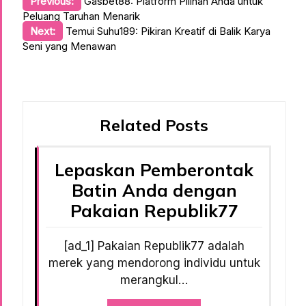
Post
Previous:
Gasbet88: Platform Pilihan Anda untuk
Peluang Taruhan Menarik
navigation
Next:
Temui Suhu189: Pikiran Kreatif di Balik Karya
Seni yang Menawan
Related Posts
Lepaskan Pemberontak
Batin Anda dengan
Pakaian Republik77
[ad_1] Pakaian Republik77 adalah
merek yang mendorong individu untuk
merangkul…