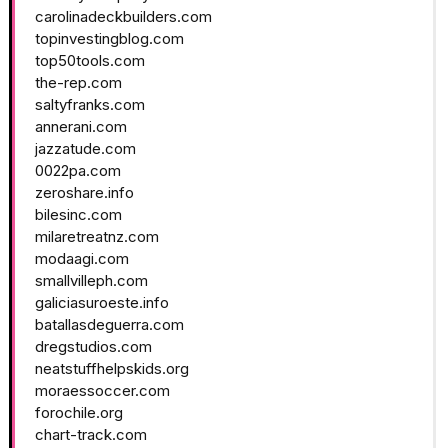
carolinadeckbuilders.com
topinvestingblog.com
top50tools.com
the-rep.com
saltyfranks.com
annerani.com
jazzatude.com
0022pa.com
zeroshare.info
bilesinc.com
milaretreatnz.com
modaagi.com
smallvilleph.com
galiciasuroeste.info
batallasdeguerra.com
dregstudios.com
neatstuffhelpskids.org
moraessoccer.com
forochile.org
chart-track.com