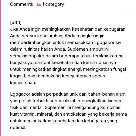
Comments
1 category
[ad_1]
Jika Anda ingin meningkatkan kesehatan dan kebugaran
Anda secara keseluruhan, Anda mungkin ingin
mempertimbangkan untuk memasukkan Lgogacor ke
dalam rutinitas harian Anda. Suplemen ampuh ini
semakin populer dalam beberapa tahun terakhir karena
banyaknya manfaat kesehatan dan kemampuannya
untuk meningkatkan tingkat energi, meningkatkan fungsi
kognitif, dan mendukung kesejahteraan secara
keseluruhan.
Lgogacor adalah perpaduan unik dari bahan-bahan alami
yang telah terbukti secara ilmiah meningkatkan kinerja
fisik dan mental. Suplemen ini mengandung kombinasi
kuat vitamin, mineral, dan antioksidan yang bekerja sama
untuk meningkatkan kesehatan dan kebugaran yang
optimal.