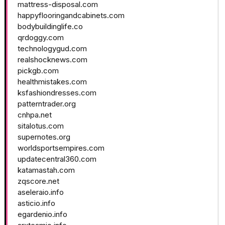
mattress-disposal.com
happyflooringandcabinets.com
bodybuildinglife.co
qrdoggy.com
technologygud.com
realshocknews.com
pickgb.com
healthmistakes.com
ksfashiondresses.com
patterntrader.org
cnhpa.net
sitalotus.com
supernotes.org
worldsportsempires.com
updatecentral360.com
katamastah.com
zqscore.net
aseleraio.info
asticio.info
egardenio.info