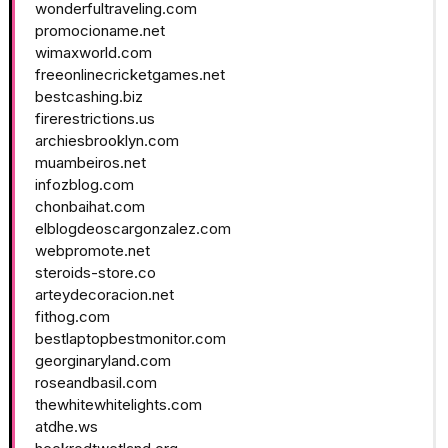
wonderfultraveling.com
promocioname.net
wimaxworld.com
freeonlinecricketgames.net
bestcashing.biz
firerestrictions.us
archiesbrooklyn.com
muambeiros.net
infozblog.com
chonbaihat.com
elblogdeoscargonzalez.com
webpromote.net
steroids-store.co
arteydecoracion.net
fithog.com
bestlaptopbestmonitor.com
georginaryland.com
roseandbasil.com
thewhitewhitelights.com
atdhe.ws