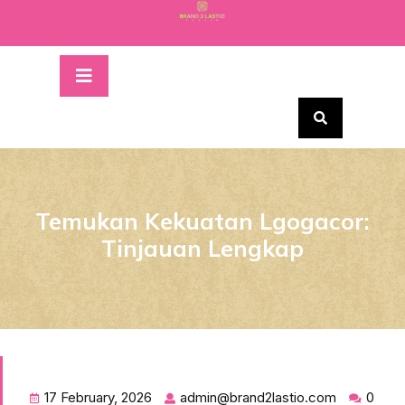
Skip
to
content
Open
Button
Temukan Kekuatan Lgogacor:
Tinjauan Lengkap
17 February, 2026
admin@brand2lastio.com
0