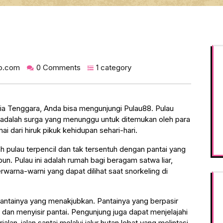
io.com
0 Comments
1 category
ia Tenggara, Anda bisa mengunjungi Pulau88. Pulau
ini adalah surga yang menunggu untuk ditemukan oleh para
i dari hiruk pikuk kehidupan sehari-hari.
ah pulau terpencil dan tak tersentuh dengan pantai yang
imbun. Pulau ini adalah rumah bagi beragam satwa liar,
warna-warni yang dapat dilihat saat snorkeling di
pantainya yang menakjubkan. Pantainya yang berpasir
 dan menyisir pantai. Pengunjung juga dapat menjelajahi
jalan-jalan santai melalui jalur hutan lebat yang melintasi