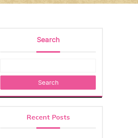
Search
Search
Recent Posts