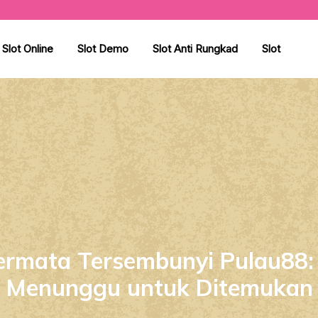
Slot Online
Slot Demo
Slot Anti Rungkad
Slot
rmata Tersembunyi Pulau88:
Menunggu untuk Ditemukan