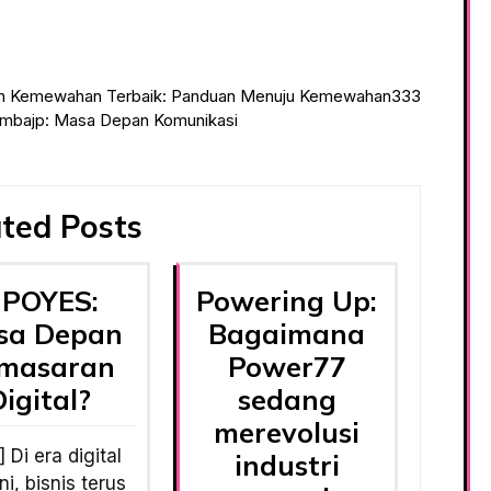
man Kemewahan Terbaik: Panduan Menuju Kemewahan333
k Imbajp: Masa Depan Komunikasi
ted Posts
POYES:
Powering Up:
sa Depan
Bagaimana
masaran
Power77
igital?
sedang
merevolusi
] Di era digital
industri
ni, bisnis terus