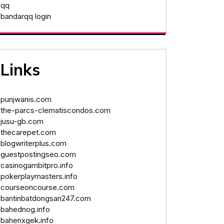
qq
bandarqq login
Links
punjwanis.com
the-parcs-clematiscondos.com
jusu-gb.com
thecarepet.com
blogwriterplus.com
guestpostingseo.com
casinogambitpro.info
pokerplaymasters.info
courseoncourse.com
bantinbatdongsan247.com
bahednog.info
bahenxgek.info