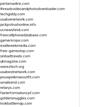
pertamaskre.com
threadsvideoandphotodownloader.com
techgiddy.com
usalivenetwork.com
jackpotrushonline.info
ucnewshindi.com
freecellphonedatabase.com
gamersrope.com
exellewebmedia.com
free-gamestop.com
sinbadtravels.com
ukmagzine.com
wareztech.org
usabestnetwork.com
jessepinkmanoutfit.com
umailsend.com
retarys.com
fasterformationcpf.com
goldensnuggles.com
lookbattlemap.com