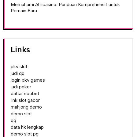
Memahami Ahlicasino: Panduan Komprehensif untuk
Pemain Baru
Links
pkv slot
judi qq
login pkv games
judi poker
daftar sbobet
link slot gacor
mahjong demo
demo slot
qq
data hk lengkap
demo slot pg