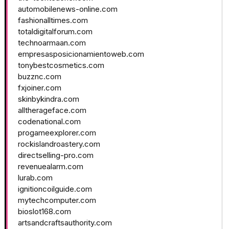
automobilenews-online.com
fashionalltimes.com
totaldigitalforum.com
technoarmaan.com
empresasposicionamientoweb.com
tonybestcosmetics.com
buzznc.com
fxjoiner.com
skinbykindra.com
alltherageface.com
codenational.com
progameexplorer.com
rockislandroastery.com
directselling-pro.com
revenuealarm.com
lurab.com
ignitioncoilguide.com
mytechcomputer.com
bioslot168.com
artsandcraftsauthority.com