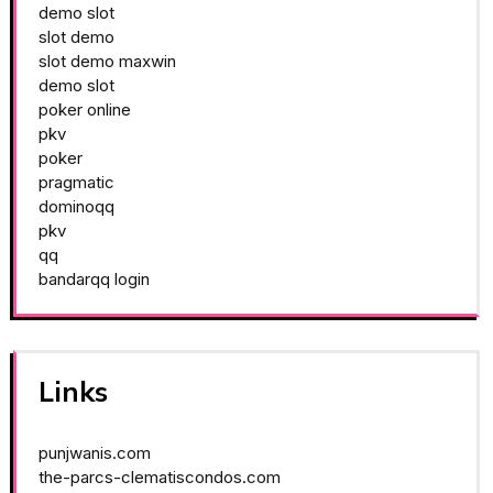
demo slot
slot demo
slot demo maxwin
demo slot
poker online
pkv
poker
pragmatic
dominoqq
pkv
qq
bandarqq login
Links
punjwanis.com
the-parcs-clematiscondos.com