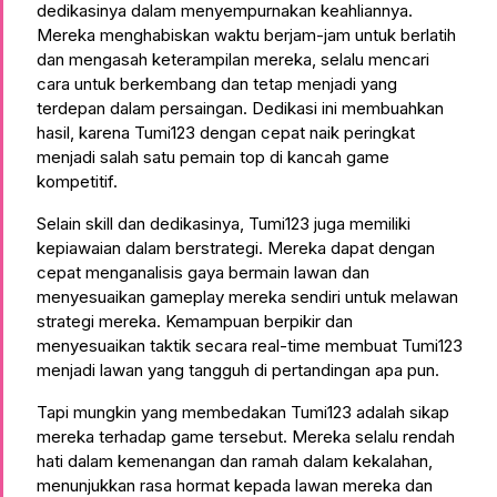
dedikasinya dalam menyempurnakan keahliannya.
Mereka menghabiskan waktu berjam-jam untuk berlatih
dan mengasah keterampilan mereka, selalu mencari
cara untuk berkembang dan tetap menjadi yang
terdepan dalam persaingan. Dedikasi ini membuahkan
hasil, karena Tumi123 dengan cepat naik peringkat
menjadi salah satu pemain top di kancah game
kompetitif.
Selain skill dan dedikasinya, Tumi123 juga memiliki
kepiawaian dalam berstrategi. Mereka dapat dengan
cepat menganalisis gaya bermain lawan dan
menyesuaikan gameplay mereka sendiri untuk melawan
strategi mereka. Kemampuan berpikir dan
menyesuaikan taktik secara real-time membuat Tumi123
menjadi lawan yang tangguh di pertandingan apa pun.
Tapi mungkin yang membedakan Tumi123 adalah sikap
mereka terhadap game tersebut. Mereka selalu rendah
hati dalam kemenangan dan ramah dalam kekalahan,
menunjukkan rasa hormat kepada lawan mereka dan