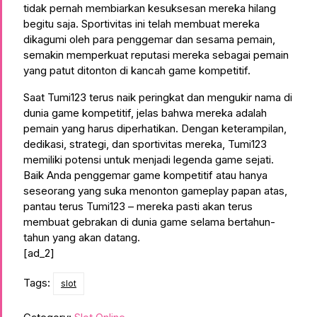
tidak pernah membiarkan kesuksesan mereka hilang
begitu saja. Sportivitas ini telah membuat mereka
dikagumi oleh para penggemar dan sesama pemain,
semakin memperkuat reputasi mereka sebagai pemain
yang patut ditonton di kancah game kompetitif.
Saat Tumi123 terus naik peringkat dan mengukir nama di
dunia game kompetitif, jelas bahwa mereka adalah
pemain yang harus diperhatikan. Dengan keterampilan,
dedikasi, strategi, dan sportivitas mereka, Tumi123
memiliki potensi untuk menjadi legenda game sejati.
Baik Anda penggemar game kompetitif atau hanya
seseorang yang suka menonton gameplay papan atas,
pantau terus Tumi123 – mereka pasti akan terus
membuat gebrakan di dunia game selama bertahun-
tahun yang akan datang.
[ad_2]
Tags:
slot