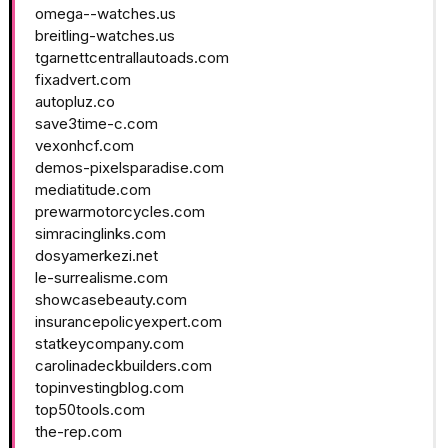
omega--watches.us
breitling-watches.us
tgarnettcentrallautoads.com
fixadvert.com
autopluz.co
save3time-c.com
vexonhcf.com
demos-pixelsparadise.com
mediatitude.com
prewarmotorcycles.com
simracinglinks.com
dosyamerkezi.net
le-surrealisme.com
showcasebeauty.com
insurancepolicyexpert.com
statkeycompany.com
carolinadeckbuilders.com
topinvestingblog.com
top50tools.com
the-rep.com