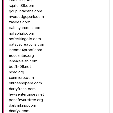
rajalion88.com
goupuntacana.com
riversedgepark.com
zaseez.com
catchycrunch.com
nofaphub.com
nefertitingalls.com
patsyscreations.com
income4proof.com
educaritas.org
lensajelajah.com
betflik09.net
ncaq.org
xenmicro.com
onlineshopera.com
dartyfresh.com
lewisenterprises.net
pcsoftwarefree.org
dailylinking.com
dnafyx.com