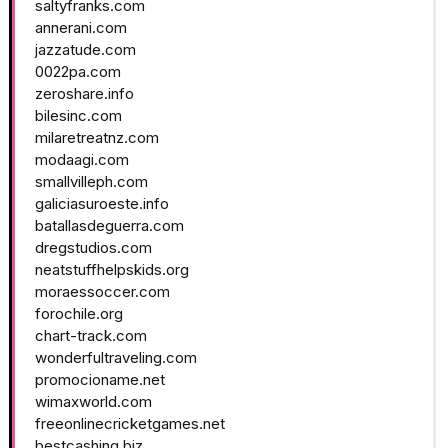
saltyfranks.com
annerani.com
jazzatude.com
0022pa.com
zeroshare.info
bilesinc.com
milaretreatnz.com
modaagi.com
smallvilleph.com
galiciasuroeste.info
batallasdeguerra.com
dregstudios.com
neatstuffhelpskids.org
moraessoccer.com
forochile.org
chart-track.com
wonderfultraveling.com
promocioname.net
wimaxworld.com
freeonlinecricketgames.net
bestcashing.biz