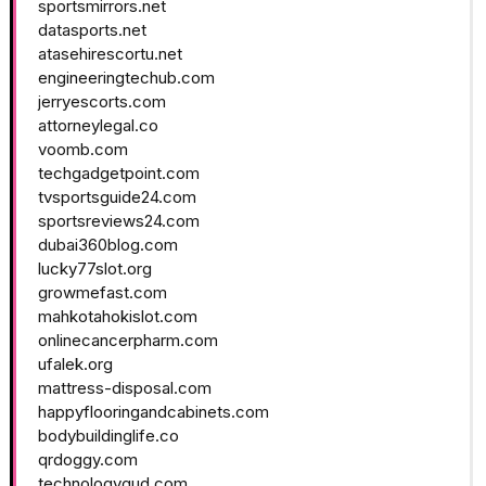
sportsmirrors.net
datasports.net
atasehirescortu.net
engineeringtechub.com
jerryescorts.com
attorneylegal.co
voomb.com
techgadgetpoint.com
tvsportsguide24.com
sportsreviews24.com
dubai360blog.com
lucky77slot.org
growmefast.com
mahkotahokislot.com
onlinecancerpharm.com
ufalek.org
mattress-disposal.com
happyflooringandcabinets.com
bodybuildinglife.co
qrdoggy.com
technologygud.com