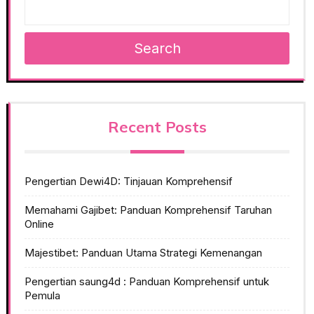
Search
Recent Posts
Pengertian Dewi4D: Tinjauan Komprehensif
Memahami Gajibet: Panduan Komprehensif Taruhan
Online
Majestibet: Panduan Utama Strategi Kemenangan
Pengertian saung4d : Panduan Komprehensif untuk
Pemula