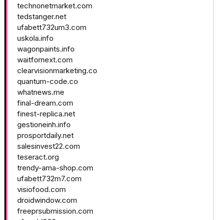
technonetmarket.com
tedstanger.net
ufabett732um3.com
uskola.info
wagonpaints.info
waitfornext.com
clearvisionmarketing.co
quantum-code.co
whatnews.me
final-dream.com
finest-replica.net
gestioneinh.info
prosportdaily.net
salesinvest22.com
teseract.org
trendy-ama-shop.com
ufabett732m7.com
visiofood.com
droidwindow.com
freeprsubmission.com