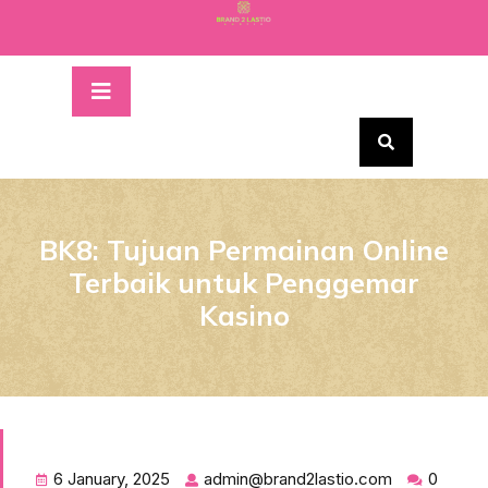
Skip
to
content
Open
Button
BK8: Tujuan Permainan Online
Terbaik untuk Penggemar
Kasino
6 January, 2025
admin@brand2lastio.com
0