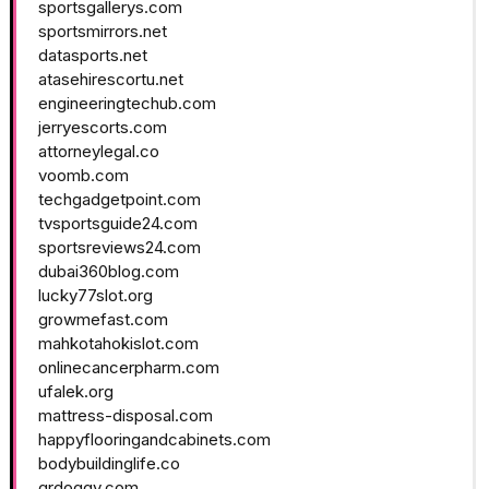
sportsgallerys.com
sportsmirrors.net
datasports.net
atasehirescortu.net
engineeringtechub.com
jerryescorts.com
attorneylegal.co
voomb.com
techgadgetpoint.com
tvsportsguide24.com
sportsreviews24.com
dubai360blog.com
lucky77slot.org
growmefast.com
mahkotahokislot.com
onlinecancerpharm.com
ufalek.org
mattress-disposal.com
happyflooringandcabinets.com
bodybuildinglife.co
qrdoggy.com