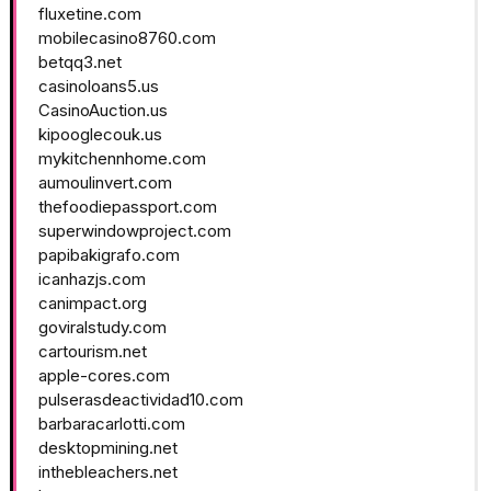
fluxetine.com
mobilecasino8760.com
betqq3.net
casinoloans5.us
CasinoAuction.us
kipooglecouk.us
mykitchennhome.com
aumoulinvert.com
thefoodiepassport.com
superwindowproject.com
papibakigrafo.com
icanhazjs.com
canimpact.org
goviralstudy.com
cartourism.net
apple-cores.com
pulserasdeactividad10.com
barbaracarlotti.com
desktopmining.net
inthebleachers.net