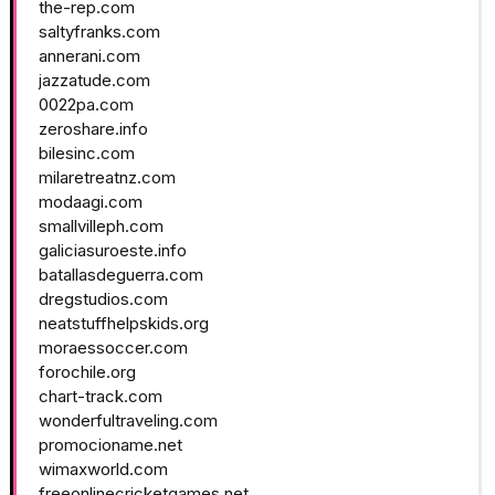
the-rep.com
saltyfranks.com
annerani.com
jazzatude.com
0022pa.com
zeroshare.info
bilesinc.com
milaretreatnz.com
modaagi.com
smallvilleph.com
galiciasuroeste.info
batallasdeguerra.com
dregstudios.com
neatstuffhelpskids.org
moraessoccer.com
forochile.org
chart-track.com
wonderfultraveling.com
promocioname.net
wimaxworld.com
freeonlinecricketgames.net