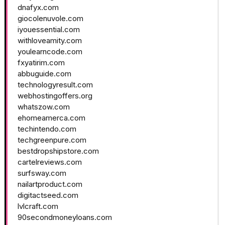
dnafyx.com
giocolenuvole.com
iyouessential.com
withloveamity.com
youlearncode.com
fxyatirim.com
abbuguide.com
technologyresult.com
webhostingoffers.org
whatszow.com
ehomeamerca.com
techintendo.com
techgreenpure.com
bestdropshipstore.com
cartelreviews.com
surfsway.com
nailartproduct.com
digitactseed.com
lvlcraft.com
90secondmoneyloans.com