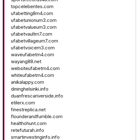
topceleberites.com
ufabetting8m4.com
ufabetunionum3.com
ufabetvalueum3.com
ufabetvaultm7.com
ufabetvillageum7.com
ufabetvoicem3.com
waveufabetm4.com
wayang88.net
websiteufabetm4.com
whiteufabetm4.com
anikalappy.com
dininghelsinki.info
duanfrescariverside.info
etilerx.com
finestreplica.net
flounderandfumble.com
healthohunt.com
retefuturah.info
smartinvestinginfo.info