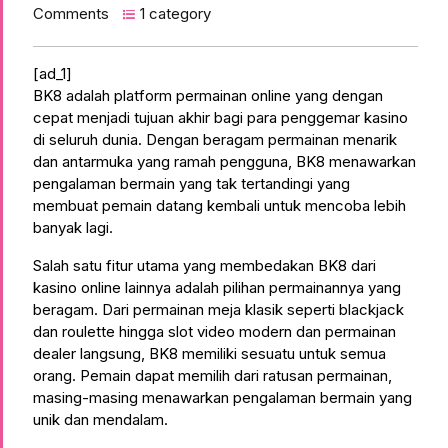
Comments
1 category
[ad_1]
BK8 adalah platform permainan online yang dengan
cepat menjadi tujuan akhir bagi para penggemar kasino
di seluruh dunia. Dengan beragam permainan menarik
dan antarmuka yang ramah pengguna, BK8 menawarkan
pengalaman bermain yang tak tertandingi yang
membuat pemain datang kembali untuk mencoba lebih
banyak lagi.
Salah satu fitur utama yang membedakan BK8 dari
kasino online lainnya adalah pilihan permainannya yang
beragam. Dari permainan meja klasik seperti blackjack
dan roulette hingga slot video modern dan permainan
dealer langsung, BK8 memiliki sesuatu untuk semua
orang. Pemain dapat memilih dari ratusan permainan,
masing-masing menawarkan pengalaman bermain yang
unik dan mendalam.