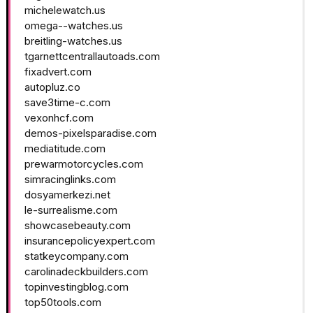
michelewatch.us
omega--watches.us
breitling-watches.us
tgarnettcentrallautoads.com
fixadvert.com
autopluz.co
save3time-c.com
vexonhcf.com
demos-pixelsparadise.com
mediatitude.com
prewarmotorcycles.com
simracinglinks.com
dosyamerkezi.net
le-surrealisme.com
showcasebeauty.com
insurancepolicyexpert.com
statkeycompany.com
carolinadeckbuilders.com
topinvestingblog.com
top50tools.com