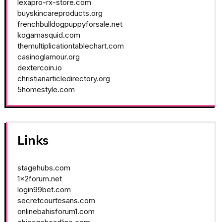
lexapro-rx-store.com
buyskincareproducts.org
frenchbulldogpuppyforsale.net
kogamasquid.com
themultiplicationtablechart.com
casinoglamour.org
dextercoin.io
christianarticledirectory.org
5homestyle.com
Links
stagehubs.com
1x2forum.net
login99bet.com
secretcourtesans.com
onlinebahisforum1.com