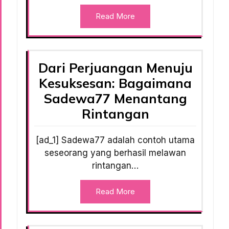
Read More
Dari Perjuangan Menuju
Kesuksesan: Bagaimana
Sadewa77 Menantang
Rintangan
[ad_1] Sadewa77 adalah contoh utama
seseorang yang berhasil melawan
rintangan…
Read More