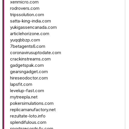
xenmicro.com
rodrovers.com
tripssolution.com
satta-king-india.com
yukigassencanada.com
articlehorizone.com
yuqqbbzp.com
7betagents6.com
coronavirusuptodate.com
crackinstreams.com
gadgetspak.com
gearsngadget.com
hireseodoctor.com
lapsfit.com
levelup-fast.com
mytreepla.net
pokersimulations.com
replicamanufactory.net
rezultate-loto.info
splendifulous.com
sportsrecords4u.com