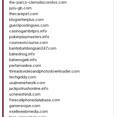
the-parcs-clematiscondos.com
jusu-gb.com
thecarepet.com
blogwriterplus.com
guestpostingseo.com
casinogambitpro.info
pokerplaymasters.info
courseoncourse.com
bantinbatdongsan247.com
bahednog.info
bahenxgek.info
pertamaskre.com
threadsvideoandphotodownloader.com
techgiddy.com
usalivenetwork.com
jackpotrushonline.info
ucnewshindi.com
freecellphonedatabase.com
gamersrope.com
exellewebmedia.com