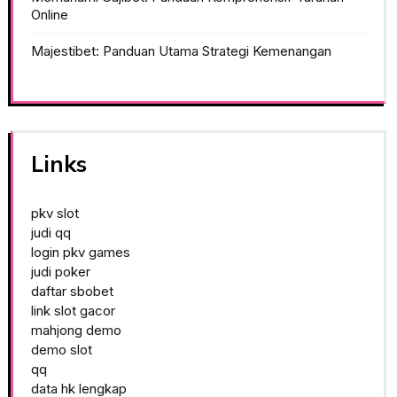
Online
Majestibet: Panduan Utama Strategi Kemenangan
Links
pkv slot
judi qq
login pkv games
judi poker
daftar sbobet
link slot gacor
mahjong demo
demo slot
qq
data hk lengkap