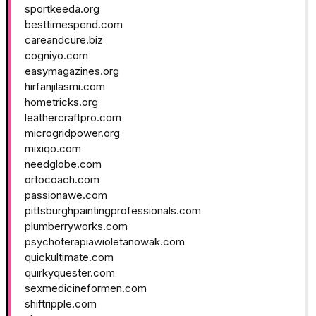
sportkeeda.org
besttimespend.com
careandcure.biz
cogniyo.com
easymagazines.org
hirfanjilasmi.com
hometricks.org
leathercraftpro.com
microgridpower.org
mixiqo.com
needglobe.com
ortocoach.com
passionawe.com
pittsburghpaintingprofessionals.com
plumberryworks.com
psychoterapiawioletanowak.com
quickultimate.com
quirkyquester.com
sexmedicineformen.com
shiftripple.com