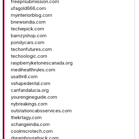
freeprsubmission.com
ufagold666.com
myinteriorblog.com
bnewsindia.com
techiepick.com
bamzyshop.com
pondycars.com
techonfutures.com
techoologic.com
raspberryketonescanada.org
medihealthrules.com
usathrill.com
vshapedental.com
canfandalucia.org
yourengineguide.com
nybreakings.com
outstationcabsservices.com
thekrtagy.com
xchangeindia.com
coolmicrotech.com
dreamhousehack.com