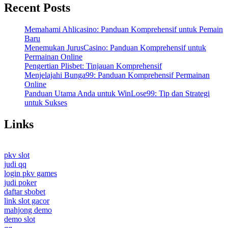
Recent Posts
Memahami Ahlicasino: Panduan Komprehensif untuk Pemain
Baru
Menemukan JurusCasino: Panduan Komprehensif untuk
Permainan Online
Pengertian Plisbet: Tinjauan Komprehensif
Menjelajahi Bunga99: Panduan Komprehensif Permainan
Online
Panduan Utama Anda untuk WinLose99: Tip dan Strategi
untuk Sukses
Links
pkv slot
judi qq
login pkv games
judi poker
daftar sbobet
link slot gacor
mahjong demo
demo slot