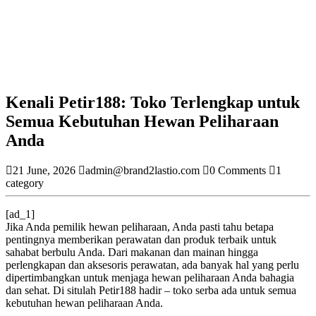
Kenali Petir188: Toko Terlengkap untuk
Semua Kebutuhan Hewan Peliharaan
Anda
21 June, 2026
admin@brand2lastio.com
0 Comments
1
category
[ad_1]
Jika Anda pemilik hewan peliharaan, Anda pasti tahu betapa
pentingnya memberikan perawatan dan produk terbaik untuk
sahabat berbulu Anda. Dari makanan dan mainan hingga
perlengkapan dan aksesoris perawatan, ada banyak hal yang perlu
dipertimbangkan untuk menjaga hewan peliharaan Anda bahagia
dan sehat. Di situlah Petir188 hadir – toko serba ada untuk semua
kebutuhan hewan peliharaan Anda.