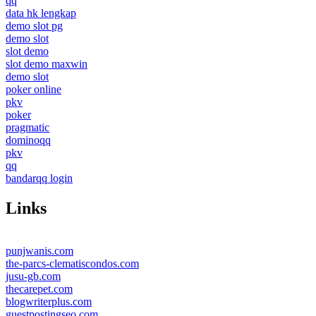
qq
data hk lengkap
demo slot pg
demo slot
slot demo
slot demo maxwin
demo slot
poker online
pkv
poker
pragmatic
dominoqq
pkv
qq
bandarqq login
Links
punjwanis.com
the-parcs-clematiscondos.com
jusu-gb.com
thecarepet.com
blogwriterplus.com
guestpostingseo.com