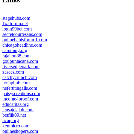
Links
stagehubs.com
1x2forum.net
login99bet.com
secretcourtesans.com
onlinebahisforum1.com
chicagoheadline.com
camming.org
rajalion88.com
goupuntacana.com
riversedgepark.com
zaseez.com
catchycrunch.com
nofaphub.com
nefertitingalls.com
patsyscreations.com
income4proof.com
educaritas.org
lensajelajah.com
betflik09.net
ncaq.org
xenmicro.com
onlineshopera.com