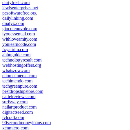
dartyfresh.com
lewisenterprises.net
pcsoftwarefree.org
dailylinking.com
dnafyx.com
giocolenuvole.com
iyouessential.com
withloveamity.com
youlearncode.com
fxyatirim.com
abbuguide.com
technologyresult.com
webhostingoffers.org
whatszow.com
ehomeamerca.com
techintendo.com
techgreenpure.com
bestdropshipstore.com
cartelreviews.com
surfsway.com
nailartproduct.com
digitactseed.com
lvlcraft.com
90secondmoneyloans.com
xenmicro.com