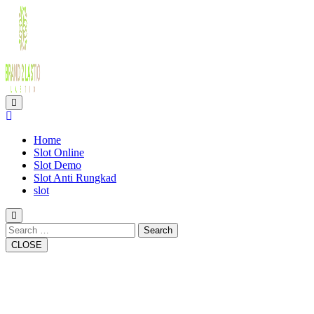
Skip
to
content
Open
Close
Button
Button
Home
Slot Online
Slot Demo
Slot Anti Rungkad
slot
Search
CLOSE