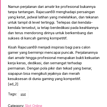
Namun perjalanan dari amatir ke profesional bukannya
tanpa tantangan. Rajacuan69 menghadapi persaingan
yang ketat, jadwal latihan yang melelahkan, dan tekanan
untuk tampil di level tertinggi. Terlepas dari kendala-
kendala tersebut, ia tetap berdedikasi pada keahliannya
dan terus mendorong dirinya untuk berkembang dan
sukses di kancah gaming kompetitif.
Kisah Rajacuan69 menjadi inspirasi bagi para calon
gamer yang bermimpi mencapai puncak. Perjalanannya
dari amatir hingga profesional merupakan bukti kekuatan
kerja keras, dedikasi, dan semangat terhadap
permainan. Dengan pola pikir dan tekad yang benar,
siapapun bisa mengikuti jejaknya dan meraih
kesuksesan di dunia gaming yang kompetitif.
[ad_2]
Tags:
slot
Category:
Slot Online