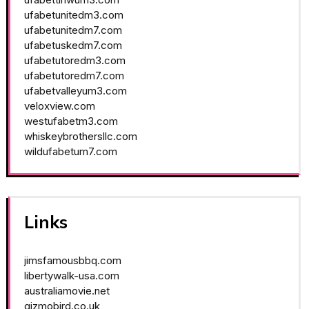
ufabetunitedm3.com
ufabetunitedm7.com
ufabetuskedm7.com
ufabetutoredm3.com
ufabetutoredm7.com
ufabetvalleyum3.com
veloxview.com
westufabetm3.com
whiskeybrothersllc.com
wildufabetum7.com
Links
jimsfamousbbq.com
libertywalk-usa.com
australiamovie.net
gizmobird.co.uk