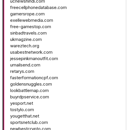
ucnewshindi.com
freecellphonedatabase.com
gamersrope.com
exellewebmedia.com
free-gamestop.com
sinbadtravels.com
ukmagzine.com
wareztech.org
usabestnetwork.com
jessepinkmanoutfit.com
umailsend.com
retarys.com
fasterformationcpf.com
goldensnuggles.com
lookbattlemap.com
buyrdpservice.com
yesport.net
tostylo.com
yougetthat.net
sportsnetclub.com
newbestcrypto.com