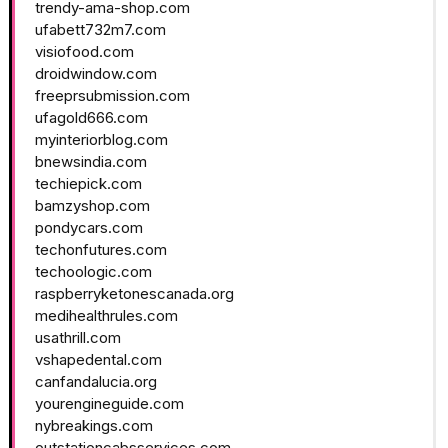
trendy-ama-shop.com
ufabett732m7.com
visiofood.com
droidwindow.com
freeprsubmission.com
ufagold666.com
myinteriorblog.com
bnewsindia.com
techiepick.com
bamzyshop.com
pondycars.com
techonfutures.com
techoologic.com
raspberryketonescanada.org
medihealthrules.com
usathrill.com
vshapedental.com
canfandalucia.org
yourengineguide.com
nybreakings.com
outstationcabsservices.com