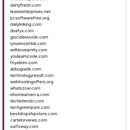
dartyfresh.com
lewisenterprises.net
pcsoftwarefree.org
dailylinking.com
dnafyx.com
giocolenuvole.com
iyouessential.com
withloveamity.com
youlearncode.com
fxyatirim.com
abbuguide.com
technologyresult.com
webhostingoffers.org
whatszow.com
ehomeamerca.com
techintendo.com
techgreenpure.com
bestdropshipstore.com
cartelreviews.com
surfsway.com