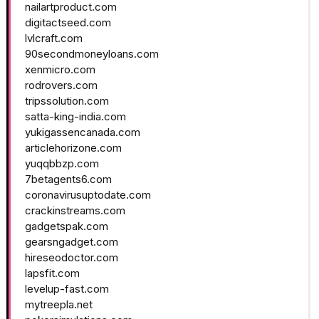
nailartproduct.com
digitactseed.com
lvlcraft.com
90secondmoneyloans.com
xenmicro.com
rodrovers.com
tripssolution.com
satta-king-india.com
yukigassencanada.com
articlehorizone.com
yuqqbbzp.com
7betagents6.com
coronavirusuptodate.com
crackinstreams.com
gadgetspak.com
gearsngadget.com
hireseodoctor.com
lapsfit.com
levelup-fast.com
mytreepla.net