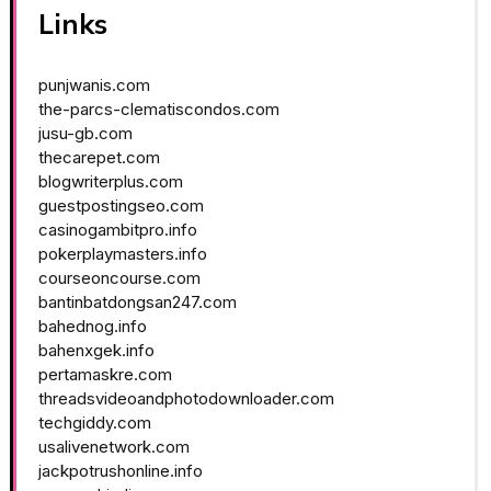
Links
punjwanis.com
the-parcs-clematiscondos.com
jusu-gb.com
thecarepet.com
blogwriterplus.com
guestpostingseo.com
casinogambitpro.info
pokerplaymasters.info
courseoncourse.com
bantinbatdongsan247.com
bahednog.info
bahenxgek.info
pertamaskre.com
threadsvideoandphotodownloader.com
techgiddy.com
usalivenetwork.com
jackpotrushonline.info