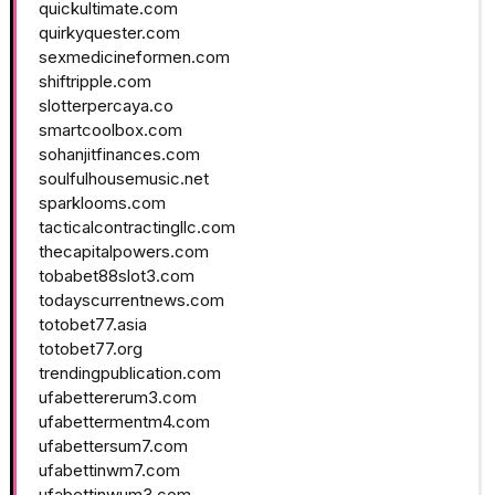
quickultimate.com
quirkyquester.com
sexmedicineformen.com
shiftripple.com
slotterpercaya.co
smartcoolbox.com
sohanjitfinances.com
soulfulhousemusic.net
sparklooms.com
tacticalcontractingllc.com
thecapitalpowers.com
tobabet88slot3.com
todayscurrentnews.com
totobet77.asia
totobet77.org
trendingpublication.com
ufabettererum3.com
ufabettermentm4.com
ufabettersum7.com
ufabettinwm7.com
ufabettinwum3.com