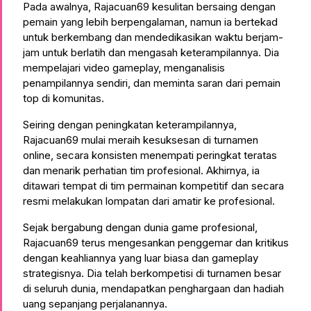
Pada awalnya, Rajacuan69 kesulitan bersaing dengan
pemain yang lebih berpengalaman, namun ia bertekad
untuk berkembang dan mendedikasikan waktu berjam-
jam untuk berlatih dan mengasah keterampilannya. Dia
mempelajari video gameplay, menganalisis
penampilannya sendiri, dan meminta saran dari pemain
top di komunitas.
Seiring dengan peningkatan keterampilannya,
Rajacuan69 mulai meraih kesuksesan di turnamen
online, secara konsisten menempati peringkat teratas
dan menarik perhatian tim profesional. Akhirnya, ia
ditawari tempat di tim permainan kompetitif dan secara
resmi melakukan lompatan dari amatir ke profesional.
Sejak bergabung dengan dunia game profesional,
Rajacuan69 terus mengesankan penggemar dan kritikus
dengan keahliannya yang luar biasa dan gameplay
strategisnya. Dia telah berkompetisi di turnamen besar
di seluruh dunia, mendapatkan penghargaan dan hadiah
uang sepanjang perjalanannya.