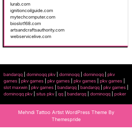
lurab.com
ignitioncoilguide.com
mytechcomputer.com
bioslot168.com
artsandcraftsauthority.com
webservicelive.com
bandarqq
|
dominoqq pkv
|
dominoqq
|
dominoqq
|
pkv
games
|
pkv games
|
pkv games
|
pkv games
|
pkv games
|
slot maxwin
|
pkv games
|
bandarqq
|
bandarqq
|
pkv games
|
dominoqq pkv
|
situs pkv
|
qq
|
bandarqq
|
dominoqq
|
poker
Mehndi Tattoo Artist WordPress Theme
By
Themespride