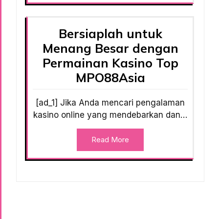
Bersiaplah untuk
Menang Besar dengan
Permainan Kasino Top
MPO88Asia
[ad_1] Jika Anda mencari pengalaman
kasino online yang mendebarkan dan…
Read More