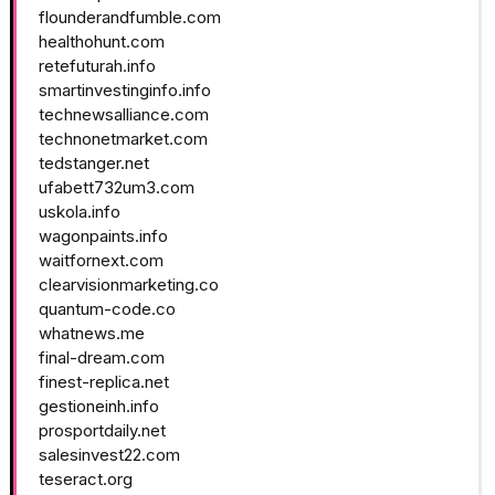
flounderandfumble.com
healthohunt.com
retefuturah.info
smartinvestinginfo.info
technewsalliance.com
technonetmarket.com
tedstanger.net
ufabett732um3.com
uskola.info
wagonpaints.info
waitfornext.com
clearvisionmarketing.co
quantum-code.co
whatnews.me
final-dream.com
finest-replica.net
gestioneinh.info
prosportdaily.net
salesinvest22.com
teseract.org