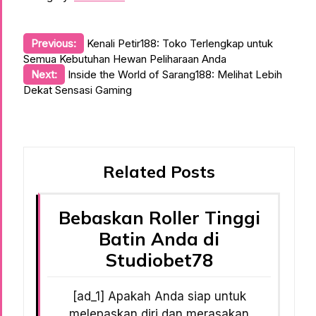
Post
Previous:
Kenali Petir188: Toko Terlengkap untuk
Semua Kebutuhan Hewan Peliharaan Anda
navigation
Next:
Inside the World of Sarang188: Melihat Lebih
Dekat Sensasi Gaming
Related Posts
Bebaskan Roller Tinggi
Batin Anda di
Studiobet78
[ad_1] Apakah Anda siap untuk
melepaskan diri dan merasakan