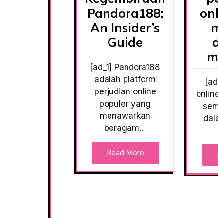
Pandora188:
on
An Insider’s
m
Guide
m
[ad_1] Pandora188
adalah platform
[ad
perjudian online
onlin
populer yang
sem
menawarkan
dal
beragam…
Read More