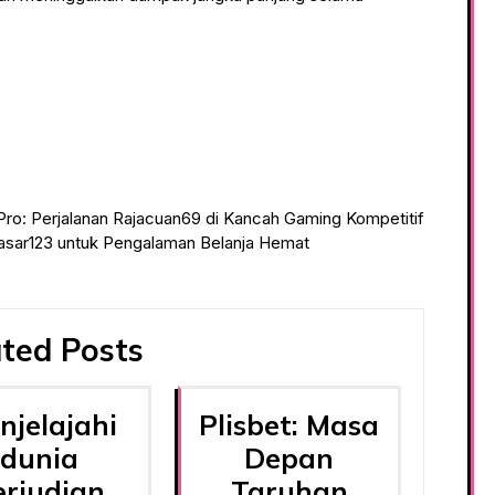
 Pro: Perjalanan Rajacuan69 di Kancah Gaming Kompetitif
asar123 untuk Pengalaman Belanja Hemat
ted Posts
njelajahi
Plisbet: Masa
dunia
Depan
erjudian
Taruhan