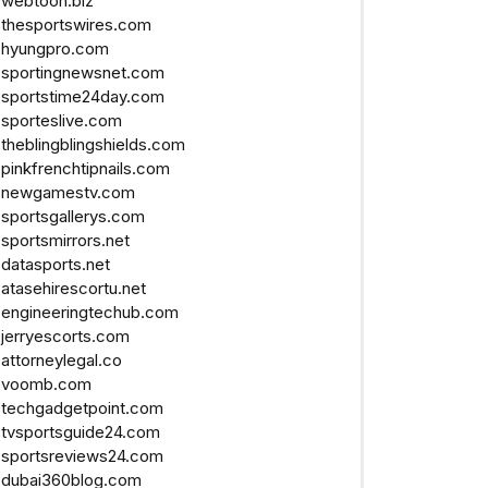
webtoon.biz
thesportswires.com
hyungpro.com
sportingnewsnet.com
sportstime24day.com
sporteslive.com
theblingblingshields.com
pinkfrenchtipnails.com
newgamestv.com
sportsgallerys.com
sportsmirrors.net
datasports.net
atasehirescortu.net
engineeringtechub.com
jerryescorts.com
attorneylegal.co
voomb.com
techgadgetpoint.com
tvsportsguide24.com
sportsreviews24.com
dubai360blog.com