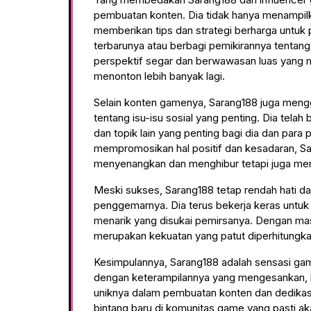
pembuatan konten. Dia tidak hanya menampilk
memberikan tips dan strategi berharga untuk
terbarunya atau berbagi pemikirannya tentang
perspektif segar dan berwawasan luas yang
menonton lebih banyak lagi.
Selain konten gamenya, Sarang188 juga meng
tentang isu-isu sosial yang penting. Dia tela
dan topik lain yang penting bagi dia dan pa
mempromosikan hal positif dan kesadaran, Sa
menyenangkan dan menghibur tetapi juga m
Meski sukses, Sarang188 tetap rendah hati da
penggemarnya. Dia terus bekerja keras untu
menarik yang disukai pemirsanya. Dengan ma
merupakan kekuatan yang patut diperhitungka
Kesimpulannya, Sarang188 adalah sensasi gam
dengan keterampilannya yang mengesankan, k
uniknya dalam pembuatan konten dan dedika
bintang baru di komunitas game yang pasti 