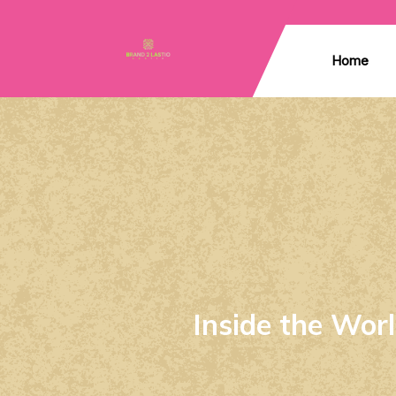
Skip
to
content
Home
Inside the Wor