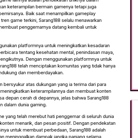
an keterampilan bermain gamenya tetapi juga
 pemirsanya. Baik saat menampilkan gameplay
 tren game terkini, Sarang188 selalu menawarkan
 membuat penggemarnya datang kembali untuk
gunakan platformnya untuk meningkatkan kesadaran
h berbicara tentang kesehatan mental, penindasan maya,
ra pengikutnya. Dengan menggunakan platformnya untuk
rang188 telah menciptakan komunitas yang tidak hanya
endukung dan memberdayakan.
n bersyukur atas dukungan yang ia terima dari para
k meningkatkan keterampilannya dan membuat konten
sa depan cerah di depannya, jelas bahwa Sarang188
n dalam dunia gaming.
e yang telah merebut hati penggemar di seluruh dunia
onten menarik, dan pesan positif. Dengan pendekatan
sinya untuk membuat perbedaan, Sarang188 adalah
akan meninggalkan dampak jangka panjang selama