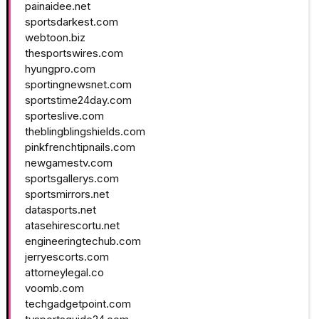
painaidee.net
sportsdarkest.com
webtoon.biz
thesportswires.com
hyungpro.com
sportingnewsnet.com
sportstime24day.com
sporteslive.com
theblingblingshields.com
pinkfrenchtipnails.com
newgamestv.com
sportsgallerys.com
sportsmirrors.net
datasports.net
atasehirescortu.net
engineeringtechub.com
jerryescorts.com
attorneylegal.co
voomb.com
techgadgetpoint.com