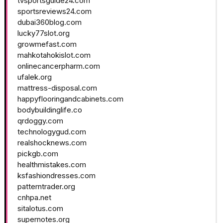
tvsportsguide24.com
sportsreviews24.com
dubai360blog.com
lucky77slot.org
growmefast.com
mahkotahokislot.com
onlinecancerpharm.com
ufalek.org
mattress-disposal.com
happyflooringandcabinets.com
bodybuildinglife.co
qrdoggy.com
technologygud.com
realshocknews.com
pickgb.com
healthmistakes.com
ksfashiondresses.com
patterntrader.org
cnhpa.net
sitalotus.com
supernotes.org