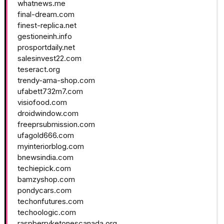
whatnews.me
final-dream.com
finest-replica.net
gestioneinh.info
prosportdaily.net
salesinvest22.com
teseract.org
trendy-ama-shop.com
ufabett732m7.com
visiofood.com
droidwindow.com
freeprsubmission.com
ufagold666.com
myinteriorblog.com
bnewsindia.com
techiepick.com
bamzyshop.com
pondycars.com
techonfutures.com
techoologic.com
raspberryketonescanada.org