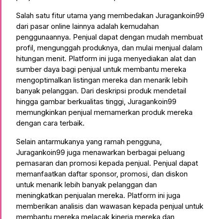
Salah satu fitur utama yang membedakan Juragankoin99
dari pasar online lainnya adalah kemudahan
penggunaannya. Penjual dapat dengan mudah membuat
profil, mengunggah produknya, dan mulai menjual dalam
hitungan menit. Platform ini juga menyediakan alat dan
sumber daya bagi penjual untuk membantu mereka
mengoptimalkan listingan mereka dan menarik lebih
banyak pelanggan. Dari deskripsi produk mendetail
hingga gambar berkualitas tinggi, Juragankoin99
memungkinkan penjual memamerkan produk mereka
dengan cara terbaik.
Selain antarmukanya yang ramah pengguna,
Juragankoin99 juga menawarkan berbagai peluang
pemasaran dan promosi kepada penjual. Penjual dapat
memanfaatkan daftar sponsor, promosi, dan diskon
untuk menarik lebih banyak pelanggan dan
meningkatkan penjualan mereka. Platform ini juga
memberikan analisis dan wawasan kepada penjual untuk
membantu mereka melacak kinerja mereka dan