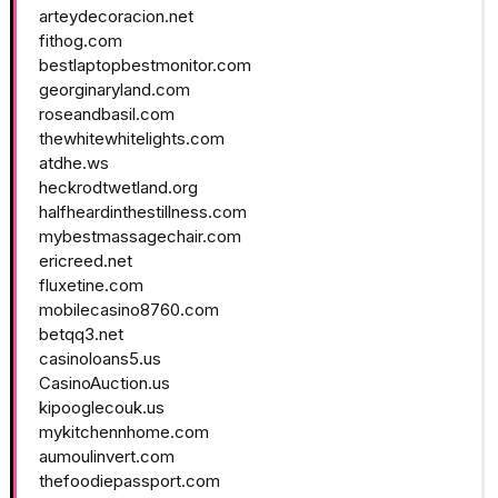
arteydecoracion.net
fithog.com
bestlaptopbestmonitor.com
georginaryland.com
roseandbasil.com
thewhitewhitelights.com
atdhe.ws
heckrodtwetland.org
halfheardinthestillness.com
mybestmassagechair.com
ericreed.net
fluxetine.com
mobilecasino8760.com
betqq3.net
casinoloans5.us
CasinoAuction.us
kipooglecouk.us
mykitchennhome.com
aumoulinvert.com
thefoodiepassport.com