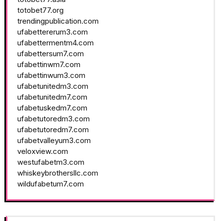
totobet77.org
trendingpublication.com
ufabettererum3.com
ufabettermentm4.com
ufabettersum7.com
ufabettinwm7.com
ufabettinwum3.com
ufabetunitedm3.com
ufabetunitedm7.com
ufabetuskedm7.com
ufabetutoredm3.com
ufabetutoredm7.com
ufabetvalleyum3.com
veloxview.com
westufabetm3.com
whiskeybrothersllc.com
wildufabetum7.com