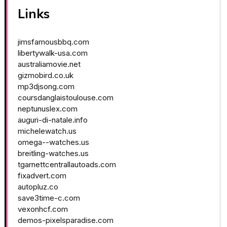
Links
jimsfamousbbq.com
libertywalk-usa.com
australiamovie.net
gizmobird.co.uk
mp3djsong.com
coursdanglaistoulouse.com
neptunuslex.com
auguri-di-natale.info
michelewatch.us
omega--watches.us
breitling-watches.us
tgarnettcentrallautoads.com
fixadvert.com
autopluz.co
save3time-c.com
vexonhcf.com
demos-pixelsparadise.com