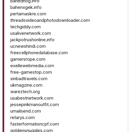
bahednog.info
bahenxgek.info
pertamaskre.com
threadsvideoandphotodownloader.com
techgiddy.com
usalivenetwork.com
jackpotrushonline.info
ucnewshindi.com
freecellphonedatabase.com
gamersrope.com
exellewebmedia.com
free-gamestop.com
sinbadtravels.com
ukmagzine.com
wareztech.org
usabestnetwork.com
jessepinkmanoutfit.com
umailsend.com
retarys.com
fasterformationcpf.com
goldensnuggles.com