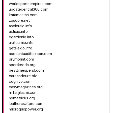
worldsportsempires.com
updatecentral360.com
katamastah.com
zqscore.net
aseleraio.info
asticio.info
egardenio.info
arxteamio.info
getalexio.info
accountaudittaxcon.com
prymprint.com
sportkeeda.org
besttimespend.com
careandcure.biz
cogniyo.com
easymagazines.org
hirfanjilasmi.com
hometricks.org
leathercraftpro.com
microgridpower.org