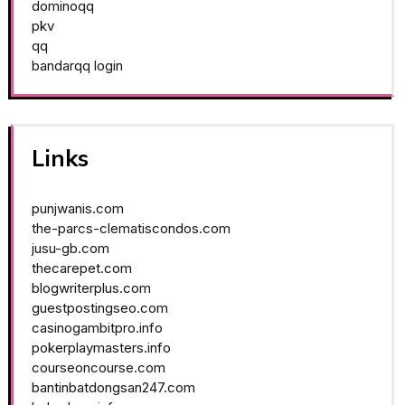
dominoqq
pkv
qq
bandarqq login
Links
punjwanis.com
the-parcs-clematiscondos.com
jusu-gb.com
thecarepet.com
blogwriterplus.com
guestpostingseo.com
casinogambitpro.info
pokerplaymasters.info
courseoncourse.com
bantinbatdongsan247.com