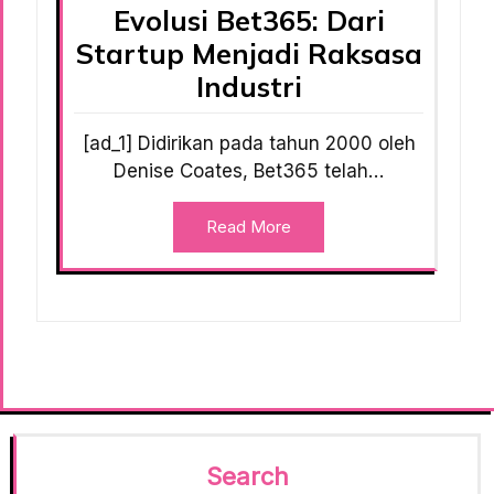
Evolusi Bet365: Dari
Startup Menjadi Raksasa
Industri
[ad_1] Didirikan pada tahun 2000 oleh
Denise Coates, Bet365 telah…
Read More
Search