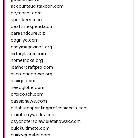
accountaudittaxcon.com
prymprint.com
sportkeeda.org
besttimespend.com
careandcure.biz
cogniyo.com
easymagazines.org
hirfanjilasmi.com
hometricks.org
leathercraftpro.com
microgridpower.org
mixiqo.com
needglobe.com
ortocoach.com
passionawe.com
pittsburghpaintingprofessionals.com
plumberryworks.com
psychoterapiawioletanowak.com
quickultimate.com
quirkyquester.com