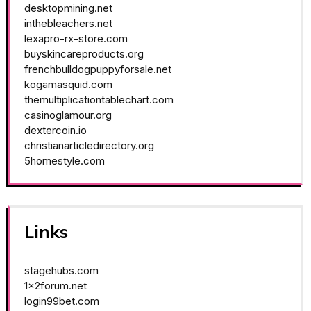
desktopmining.net
inthebleachers.net
lexapro-rx-store.com
buyskincareproducts.org
frenchbulldogpuppyforsale.net
kogamasquid.com
themultiplicationtablechart.com
casinoglamour.org
dextercoin.io
christianarticledirectory.org
5homestyle.com
Links
stagehubs.com
1x2forum.net
login99bet.com