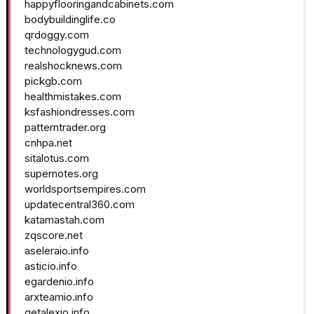
happyflooringandcabinets.com
bodybuildinglife.co
qrdoggy.com
technologygud.com
realshocknews.com
pickgb.com
healthmistakes.com
ksfashiondresses.com
patterntrader.org
cnhpa.net
sitalotus.com
supernotes.org
worldsportsempires.com
updatecentral360.com
katamastah.com
zqscore.net
aseleraio.info
asticio.info
egardenio.info
arxteamio.info
getalexio.info