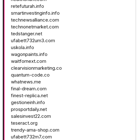
retefuturah.info
smartinvestinginfo.info
technewsalliance.com
technonetmarket.com
tedstanger.net
ufabett732um3.com
uskola.info
wagonpaints.info
waitfornext.com
clearvisionmarketing.co
quantum-code.co
whatnews.me
final-dream.com
finest-replica.net
gestioneinh.info
prosportdaily.net
salesinvest22.com
teseract.org
trendy-ama-shop.com
ufabett732m7.com