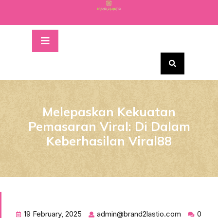
Skip
to
content
Open
Button
Melepaskan Kekuatan
Pemasaran Viral: Di Dalam
Keberhasilan Viral88
19 February, 2025
admin@brand2lastio.com
0