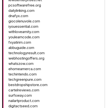
pcsoftwarefree.org
dailylinking.com
dnafyx.com
giocolenuvole.com
iyouessential.com
withloveamity.com
youlearncode.com
fxyatirim.com
abbuguide.com
technologyresult.com
webhostingoffers.org
whatszow.com
ehomeamerca.com
techintendo.com
techgreenpure.com
bestdropshipstore.com
cartelreviews.com
surfsway.com
nailartproduct.com
digitactseed.com