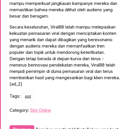
mampu memperkuat jangkauan kampanye mereka dan
memastikan bahwa mereka dilihat oleh audiens yang
besar dan beragam.
Secara keseluruhan, Viral88 telah mampu melepaskan
kekuatan pemasaran viral dengan menciptakan konten
yang menarik dan dapat dibagikan yang beresonansi
dengan audiens mereka dan memanfaatkan tren
populer dan topik untuk mendorong keterlibatan.
Dengan tetap berada di depan kurva dan terus -
menerus berinovasi pendekatan mereka, Viral88 telah
menjadi pemimpin di dunia pemasaran viral dan terus
memberikan hasil yang mengesankan bagi klien mereka.
[ad_2]
Tags:
slot
Category:
Slot Online