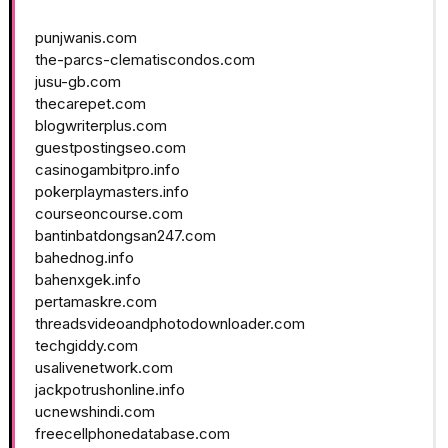
punjwanis.com
the-parcs-clematiscondos.com
jusu-gb.com
thecarepet.com
blogwriterplus.com
guestpostingseo.com
casinogambitpro.info
pokerplaymasters.info
courseoncourse.com
bantinbatdongsan247.com
bahednog.info
bahenxgek.info
pertamaskre.com
threadsvideoandphotodownloader.com
techgiddy.com
usalivenetwork.com
jackpotrushonline.info
ucnewshindi.com
freecellphonedatabase.com