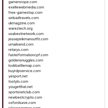
gamersrope.com
exellewebmedia.com
free-gamestop.com
sinbadtravels.com
ukmagzine.com
wareztech.org
usabestnetwork.com
jessepinkmanoutfit.com
umailsend.com
retarys.com
fasterformationcpf.com
goldensnuggles.com
lookbattlemap.com
buyrdpservice.com
yesport.net
tostylo.com
yougetthat.net
sportsnetclub.com
newbestcrypto.com
oxfordsave.com
iclassicgames.com