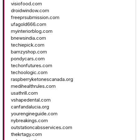
visiofood.com
droidwindow.com
freeprsubmission.com
ufagold666.com
myinteriorblog.com
bnewsindia.com
techiepick.com
bamzyshop.com
pondycars.com
techonfutures.com
techoologic.com
raspberryketonescanada.org
medihealthrules.com
usathrill.com
vshapedental.com
canfandalucia.org
yourengineguide.com
nybreakings.com
outstationcabsservices.com
thekrtagy.com