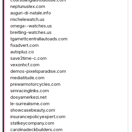
neptunuslex.com
auguri-di-natale.info
michelewatch.us
omega--watches.us
breitling-watches.us
tgarnettcentrallautoads.com
fixadvert.com
autopluz.co
save3time-c.com
vexonhcf.com
demos-pixelsparadise.com
mediatitude.com
prewarmotorcycles.com
simracinglinks.com
dosyamerkezi.net
le-surrealisme.com
showcasebeauty.com
insurancepolicyexpert.com
statkeycompany.com
carolinadeckbuilders.com