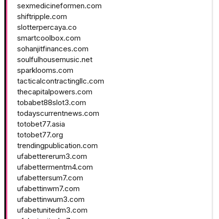
sexmedicineformen.com
shiftripple.com
slotterpercaya.co
smartcoolbox.com
sohanjitfinances.com
soulfulhousemusic.net
sparklooms.com
tacticalcontractingllc.com
thecapitalpowers.com
tobabet88slot3.com
todayscurrentnews.com
totobet77.asia
totobet77.org
trendingpublication.com
ufabettererum3.com
ufabettermentm4.com
ufabettersum7.com
ufabettinwm7.com
ufabettinwum3.com
ufabetunitedm3.com