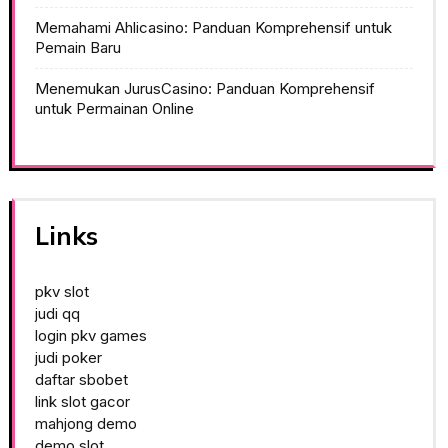
Memahami Ahlicasino: Panduan Komprehensif untuk
Pemain Baru
Menemukan JurusCasino: Panduan Komprehensif
untuk Permainan Online
Links
pkv slot
judi qq
login pkv games
judi poker
daftar sbobet
link slot gacor
mahjong demo
demo slot