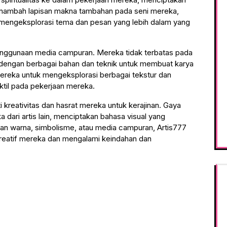
i menambah lapisan makna tambahan pada seni mereka,
mengeksplorasi tema dan pesan yang lebih dalam yang
 penggunaan media campuran. Mereka tidak terbatas pada
 dengan berbagai bahan dan teknik untuk membuat karya
mereka untuk mengeksplorasi berbagai tekstur dan
ktil pada pekerjaan mereka.
i kreativitas dan hasrat mereka untuk kerajinan. Gaya
dari artis lain, menciptakan bahasa visual yang
an warna, simbolisme, atau media campuran, Artis777
reatif mereka dan mengalami keindahan dan