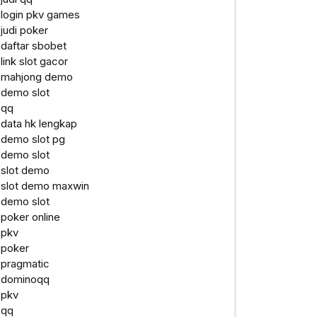
login pkv games
judi poker
daftar sbobet
link slot gacor
mahjong demo
demo slot
qq
data hk lengkap
demo slot pg
demo slot
slot demo
slot demo maxwin
demo slot
poker online
pkv
poker
pragmatic
dominoqq
pkv
qq