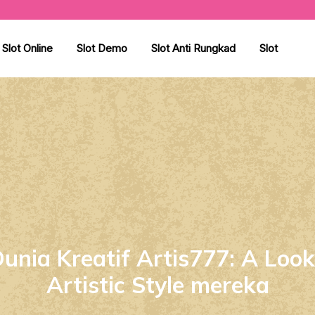
Slot Online
Slot Demo
Slot Anti Rungkad
Slot
Dunia Kreatif Artis777: A Look
Artistic Style mereka