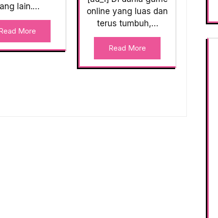
ang lain.…
online yang luas dan
terus tumbuh,…
Read More
Read More