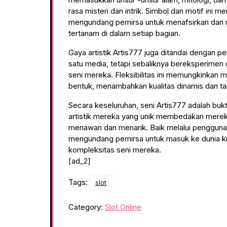
rasa misteri dan intrik. Simbol dan motif in
mengundang pemirsa untuk menafsirkan dan 
tertanam di dalam setiap bagian.
Gaya artistik Artis777 juga ditandai dengan
satu media, tetapi sebaliknya bereksperimen
seni mereka. Fleksibilitas ini memungkinkan 
bentuk, menambahkan kualitas dinamis dan ta
Secara keseluruhan, seni Artis777 adalah bukt
artistik mereka yang unik membedakan mereka 
menawan dan menarik. Baik melalui pengguna
mengundang pemirsa untuk masuk ke dunia k
kompleksitas seni mereka.
[ad_2]
Tags:
slot
Category:
Slot Online