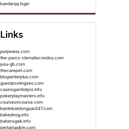
bandarqq login
Links
punjwanis.com
the-parcs-clematiscondos.com
jusu-gb.com
thecarepet.com
blogwriterplus.com
guestpostingseo.com
casinogambitpro.info
pokerplaymasters.info
courseoncourse.com
bantinbatdongsan247.com
bahednog.info
bahenxgek.info
pertamaskre.com