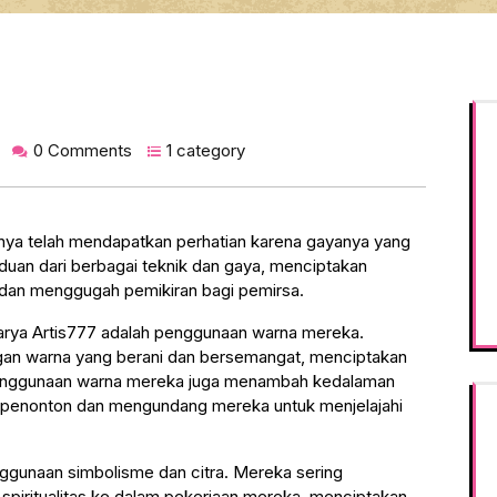
0 Comments
1 category
nya telah mendapatkan perhatian karena gayanya yang
uan dari berbagai teknik dan gaya, menciptakan
dan menggugah pemikiran bagi pemirsa.
karya Artis777 adalah penggunaan warna mereka.
gan warna yang berani dan bersemangat, menciptakan
 Penggunaan warna mereka juga menambah kedalaman
 penonton dan mengundang mereka untuk menjelajahi
penggunaan simbolisme dan citra. Mereka sering
spiritualitas ke dalam pekerjaan mereka, menciptakan