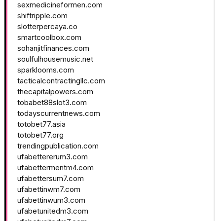
sexmedicineformen.com
shiftripple.com
slotterpercaya.co
smartcoolbox.com
sohanjitfinances.com
soulfulhousemusic.net
sparklooms.com
tacticalcontractingllc.com
thecapitalpowers.com
tobabet88slot3.com
todayscurrentnews.com
totobet77.asia
totobet77.org
trendingpublication.com
ufabettererum3.com
ufabettermentm4.com
ufabettersum7.com
ufabettinwm7.com
ufabettinwum3.com
ufabetunitedm3.com