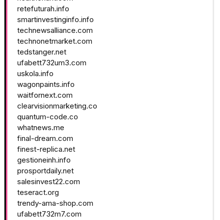
retefuturah.info
smartinvestinginfo.info
technewsalliance.com
technonetmarket.com
tedstanger.net
ufabett732um3.com
uskola.info
wagonpaints.info
waitfornext.com
clearvisionmarketing.co
quantum-code.co
whatnews.me
final-dream.com
finest-replica.net
gestioneinh.info
prosportdaily.net
salesinvest22.com
teseract.org
trendy-ama-shop.com
ufabett732m7.com