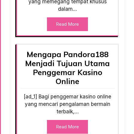
yang memegang tempat khusus
dalam…
Read More
Mengapa Pandora188
Menjadi Tujuan Utama
Penggemar Kasino
Online
[ad_1] Bagi penggemar kasino online
yang mencari pengalaman bermain
terbaik,…
Read More