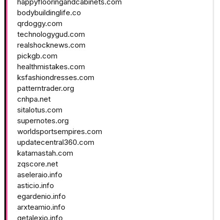
happyflooringandcabinets.com
bodybuildinglife.co
qrdoggy.com
technologygud.com
realshocknews.com
pickgb.com
healthmistakes.com
ksfashiondresses.com
patterntrader.org
cnhpa.net
sitalotus.com
supernotes.org
worldsportsempires.com
updatecentral360.com
katamastah.com
zqscore.net
aseleraio.info
asticio.info
egardenio.info
arxteamio.info
getalexio.info