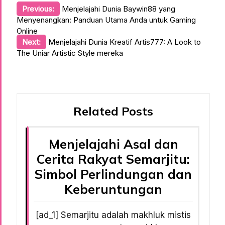
Post
Previous:
Menjelajahi Dunia Baywin88 yang
Menyenangkan: Panduan Utama Anda untuk Gaming
navigation
Online
Next:
Menjelajahi Dunia Kreatif Artis777: A Look to
The Uniar Artistic Style mereka
Related Posts
Menjelajahi Asal dan
Cerita Rakyat Semarjitu:
Simbol Perlindungan dan
Keberuntungan
[ad_1] Semarjitu adalah makhluk mistis