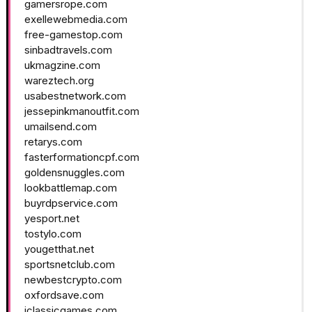
gamersrope.com
exellewebmedia.com
free-gamestop.com
sinbadtravels.com
ukmagzine.com
wareztech.org
usabestnetwork.com
jessepinkmanoutfit.com
umailsend.com
retarys.com
fasterformationcpf.com
goldensnuggles.com
lookbattlemap.com
buyrdpservice.com
yesport.net
tostylo.com
yougetthat.net
sportsnetclub.com
newbestcrypto.com
oxfordsave.com
iclassicgames.com