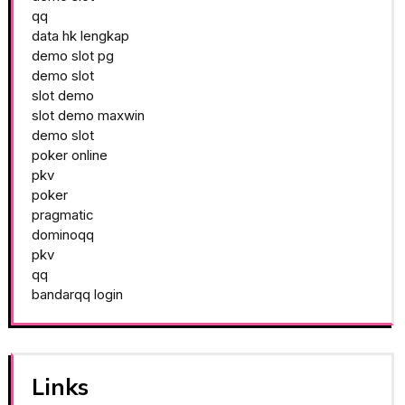
qq
data hk lengkap
demo slot pg
demo slot
slot demo
slot demo maxwin
demo slot
poker online
pkv
poker
pragmatic
dominoqq
pkv
qq
bandarqq login
Links