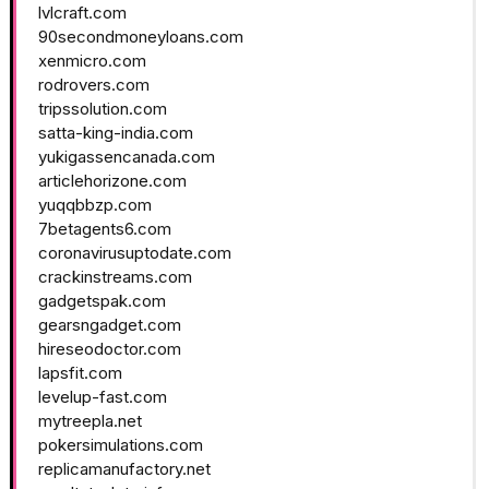
lvlcraft.com
90secondmoneyloans.com
xenmicro.com
rodrovers.com
tripssolution.com
satta-king-india.com
yukigassencanada.com
articlehorizone.com
yuqqbbzp.com
7betagents6.com
coronavirusuptodate.com
crackinstreams.com
gadgetspak.com
gearsngadget.com
hireseodoctor.com
lapsfit.com
levelup-fast.com
mytreepla.net
pokersimulations.com
replicamanufactory.net