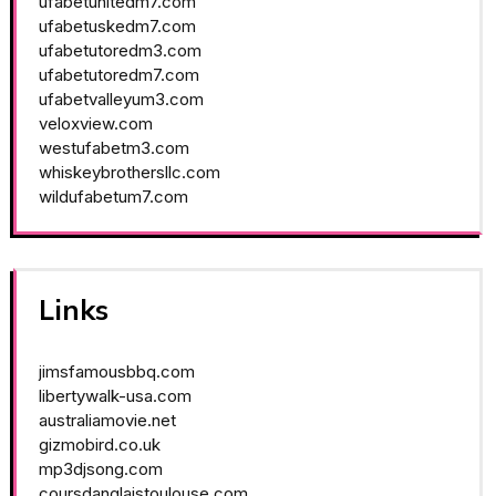
ufabetunitedm7.com
ufabetuskedm7.com
ufabetutoredm3.com
ufabetutoredm7.com
ufabetvalleyum3.com
veloxview.com
westufabetm3.com
whiskeybrothersllc.com
wildufabetum7.com
Links
jimsfamousbbq.com
libertywalk-usa.com
australiamovie.net
gizmobird.co.uk
mp3djsong.com
coursdanglaistoulouse.com