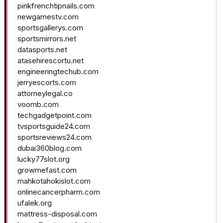
pinkfrenchtipnails.com
newgamestv.com
sportsgallerys.com
sportsmirrors.net
datasports.net
atasehirescortu.net
engineeringtechub.com
jerryescorts.com
attorneylegal.co
voomb.com
techgadgetpoint.com
tvsportsguide24.com
sportsreviews24.com
dubai360blog.com
lucky77slot.org
growmefast.com
mahkotahokislot.com
onlinecancerpharm.com
ufalek.org
mattress-disposal.com