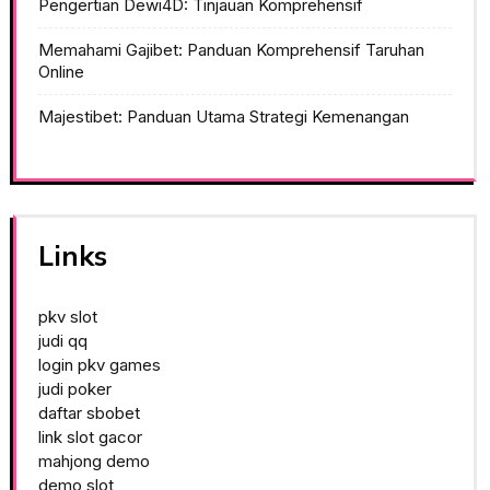
Pengertian Dewi4D: Tinjauan Komprehensif
Memahami Gajibet: Panduan Komprehensif Taruhan
Online
Majestibet: Panduan Utama Strategi Kemenangan
Links
pkv slot
judi qq
login pkv games
judi poker
daftar sbobet
link slot gacor
mahjong demo
demo slot