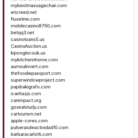
mybestmassagechair.com
ericreed.net
fluxetine.com
mobilecasino8760.com
betqq3.net
casinoloans5.us
CasinoAuction.us
kipooglecouk.us
mykitchennhome.com
aumoulinvert.com
thefoodiepassport.com
superwindowproject.com
papibakigrafo.com
icanhazjs.com
canimpact.org
goviralstudy.com
cartourism.net
apple-cores.com
pulserasdeactividad10.com
barbaracarlotti.com