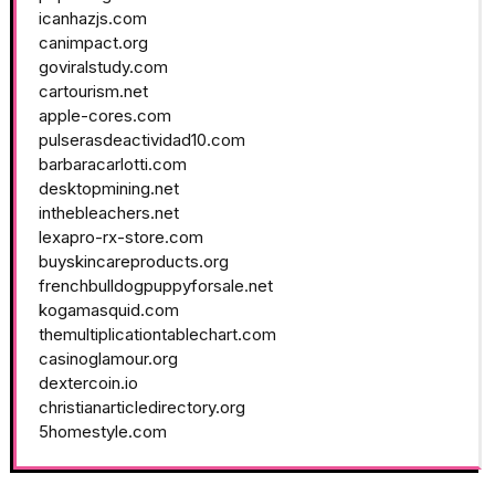
icanhazjs.com
canimpact.org
goviralstudy.com
cartourism.net
apple-cores.com
pulserasdeactividad10.com
barbaracarlotti.com
desktopmining.net
inthebleachers.net
lexapro-rx-store.com
buyskincareproducts.org
frenchbulldogpuppyforsale.net
kogamasquid.com
themultiplicationtablechart.com
casinoglamour.org
dextercoin.io
christianarticledirectory.org
5homestyle.com