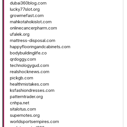
dubai360blog.com
lucky77slot.org
growmefast.com
mahkotahokislot.com
onlinecancerpharm.com
ufalek.org
mattress-disposal.com
happyflooringandcabinets.com
bodybuildinglife.co
qrdoggy.com
technologygud.com
realshocknews.com
pickgb.com
healthmistakes.com
ksfashiondresses.com
patterntrader.org
cnhpa.net
sitalotus.com
supernotes.org
worldsportsempires.com