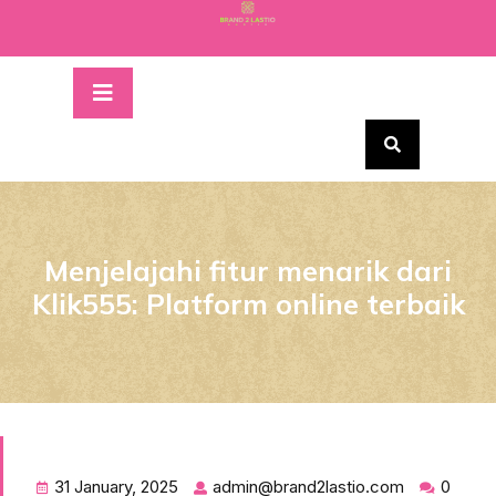
Skip
to
content
Open
Button
Menjelajahi fitur menarik dari
Klik555: Platform online terbaik
31 January, 2025
admin@brand2lastio.com
0