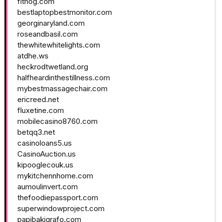
fithog.com
bestlaptopbestmonitor.com
georginaryland.com
roseandbasil.com
thewhitewhitelights.com
atdhe.ws
heckrodtwetland.org
halfheardinthestillness.com
mybestmassagechair.com
ericreed.net
fluxetine.com
mobilecasino8760.com
betqq3.net
casinoloans5.us
CasinoAuction.us
kipooglecouk.us
mykitchennhome.com
aumoulinvert.com
thefoodiepassport.com
superwindowproject.com
papibakigrafo.com