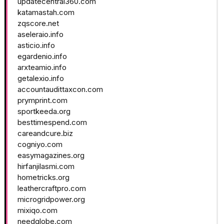
updatecentral360.com
katamastah.com
zqscore.net
aseleraio.info
asticio.info
egardenio.info
arxteamio.info
getalexio.info
accountaudittaxcon.com
prymprint.com
sportkeeda.org
besttimespend.com
careandcure.biz
cogniyo.com
easymagazines.org
hirfanjilasmi.com
hometricks.org
leathercraftpro.com
microgridpower.org
mixiqo.com
needglobe.com