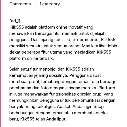
Comments
1 category
[ad_1]
Klik555 adalah platform online inovatif yang
menawarkan berbagai fitur menarik untuk dijelajahi
pengguna. Dari jejaring sosial ke e-commerce, Klik555
memiliki sesuatu untuk semua orang. Mari kita lihat lebih
dekat beberapa fitur utama yang menjadikan Klik555
platform online terbaik.
Salah satu fitur menonjol dari Klik555 adalah
kemampuan jejaring sosialnya. Pengguna dapat
membuat profil, terhubung dengan teman, dan berbagi
pembaruan dan foto dengan jaringan mereka. Platform
ini juga menawarkan fungsionalitas obrolan grup, yang
memungkinkan pengguna untuk berkomunikasi dengan
banyak orang sekaligus. Apakah Anda ingin tetap
berhubungan dengan teman atau membuat koneksi
baru, Klik555 telah Anda liput.