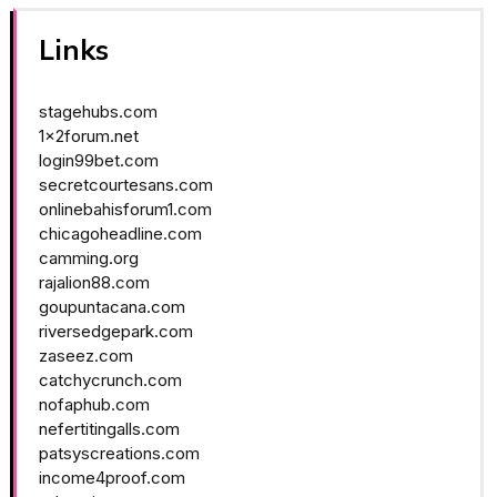
Links
stagehubs.com
1x2forum.net
login99bet.com
secretcourtesans.com
onlinebahisforum1.com
chicagoheadline.com
camming.org
rajalion88.com
goupuntacana.com
riversedgepark.com
zaseez.com
catchycrunch.com
nofaphub.com
nefertitingalls.com
patsyscreations.com
income4proof.com