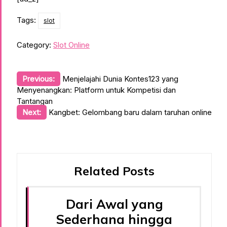
Tags:
slot
Category:
Slot Online
Post
Previous:
Menjelajahi Dunia Kontes123 yang
Menyenangkan: Platform untuk Kompetisi dan
navigation
Tantangan
Next:
Kangbet: Gelombang baru dalam taruhan online
Related Posts
Dari Awal yang
Sederhana hingga