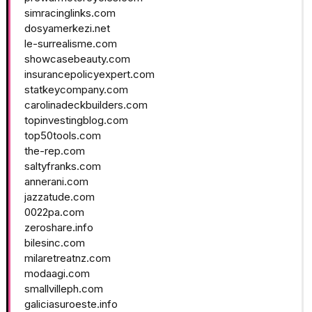
simracinglinks.com
dosyamerkezi.net
le-surrealisme.com
showcasebeauty.com
insurancepolicyexpert.com
statkeycompany.com
carolinadeckbuilders.com
topinvestingblog.com
top50tools.com
the-rep.com
saltyfranks.com
annerani.com
jazzatude.com
0022pa.com
zeroshare.info
bilesinc.com
milaretreatnz.com
modaagi.com
smallvilleph.com
galiciasuroeste.info