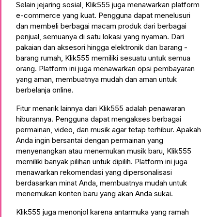
Selain jejaring sosial, Klik555 juga menawarkan platform
e-commerce yang kuat. Pengguna dapat menelusuri
dan membeli berbagai macam produk dari berbagai
penjual, semuanya di satu lokasi yang nyaman. Dari
pakaian dan aksesori hingga elektronik dan barang -
barang rumah, Klik555 memiliki sesuatu untuk semua
orang. Platform ini juga menawarkan opsi pembayaran
yang aman, membuatnya mudah dan aman untuk
berbelanja online.
Fitur menarik lainnya dari Klik555 adalah penawaran
hiburannya. Pengguna dapat mengakses berbagai
permainan, video, dan musik agar tetap terhibur. Apakah
Anda ingin bersantai dengan permainan yang
menyenangkan atau menemukan musik baru, Klik555
memiliki banyak pilihan untuk dipilih. Platform ini juga
menawarkan rekomendasi yang dipersonalisasi
berdasarkan minat Anda, membuatnya mudah untuk
menemukan konten baru yang akan Anda sukai.
Klik555 juga menonjol karena antarmuka yang ramah