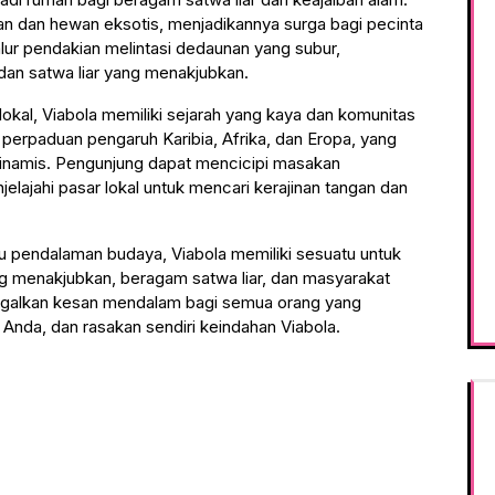
an dan hewan eksotis, menjadikannya surga bagi pecinta
alur pendakian melintasi dedaunan yang subur,
dan satwa liar yang menakjubkan.
lokal, Viabola memiliki sejarah yang kaya dan komunitas
 perpaduan pengaruh Karibia, Afrika, dan Eropa, yang
inamis. Pengunjung dapat mencicipi masakan
jelajahi pasar lokal untuk mencari kerajinan tangan dan
au pendalaman budaya, Viabola memiliki sesuatu untuk
 menakjubkan, beragam satwa liar, dan masyarakat
inggalkan kesan mendalam bagi semua orang yang
 Anda, dan rasakan sendiri keindahan Viabola.