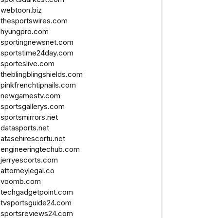
webtoon.biz
thesportswires.com
hyungpro.com
sportingnewsnet.com
sportstime24day.com
sporteslive.com
theblingblingshields.com
pinkfrenchtipnails.com
newgamestv.com
sportsgallerys.com
sportsmirrors.net
datasports.net
atasehirescortu.net
engineeringtechub.com
jerryescorts.com
attorneylegal.co
voomb.com
techgadgetpoint.com
tvsportsguide24.com
sportsreviews24.com