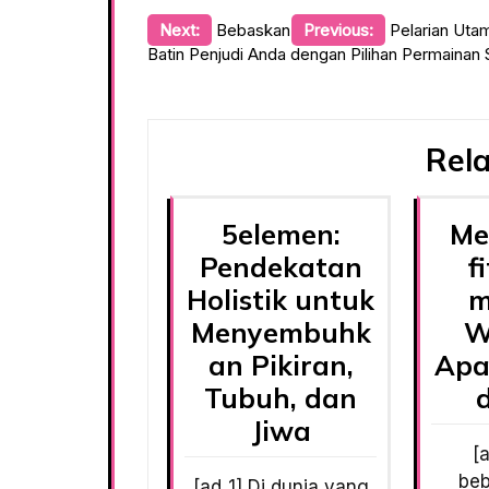
Post
Next:
Bebaskan
Previous:
Pelarian Uta
Batin Penjudi Anda dengan Pilihan Permainan
navigation
Rela
5elemen:
Me
Pendekatan
f
Holistik untuk
m
Menyembuhk
W
an Pikiran,
Apa
Tubuh, dan
Jiwa
[
beb
[ad_1] Di dunia yang