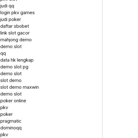
judi qq
login pkv games
judi poker
daftar sbobet
link slot gacor
mahjong demo
demo slot
qq
data hk lengkap
demo slot pg
demo slot
slot demo
slot demo maxwin
demo slot
poker online
pkv
poker
pragmatic
dominoqq
pkv