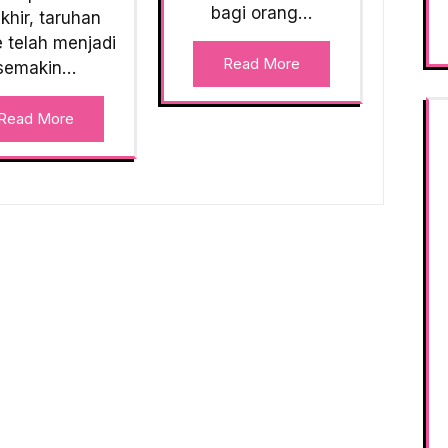
bagi orang…
akhir, taruhan
e telah menjadi
Read More
semakin…
Read More