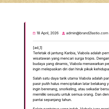
18 April, 2026
admin@brand2lastio.com
[ad_1]
Terletak di jantung Karibia, Viabola adalah 
wisatawan yang mencari surga tropis. Dengan
budaya yang dinamis, Viabola menawarkan pe
ingin melepaskan diri dari hiruk pikuk kehidupa
Salah satu daya tarik utama Viabola adalah pan
pasir putih halus menciptakan latar belakang
ingin berenang, snorkeling, atau sekadar ber
memiliki sesuatu untuk semua orang. Dan deng
pantai sepanjang tahun.
Selain pantainya yang indah, Viabola juga men