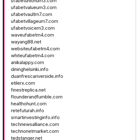
ufabetunionum3.com
ufabetvalueum3.com
ufabetvaultm7.com
ufabetvillageum7.com
ufabetvoicem3.com
waveufabetm4.com
wayang88.net
websiteufabetm4.com
whiteufabetm4.com
anikalappy.com
dininghelsinki.info
duanfrescariverside.info
etilerx.com
finestreplica.net
flounderandfumble.com
healthohunt.com
retefuturah.info
smartinvestinginfo.info
technewsalliance.com
technonetmarket.com
tedstanger.net