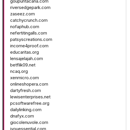
goupuntacana.com
riversedgepark.com
zaseez.com
catchycrunch.com
nofaphub.com
nefertitingalls.com
patsyscreations.com
income4proof.com
educaritas.org
lensajelajah.com
betflik09.net
ncaq.org
xenmicro.com
onlineshopera.com
dartyfresh.com
lewisenterprises.net
pcsoftwarefree.org
dailylinking.com
dnafyx.com
giocolenuvole.com
iyouessential.com