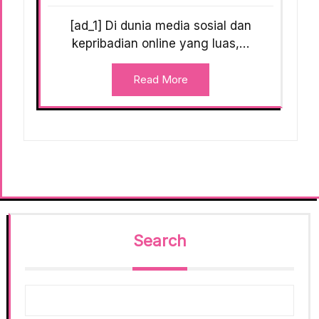
[ad_1] Di dunia media sosial dan
kepribadian online yang luas,…
Read More
Search