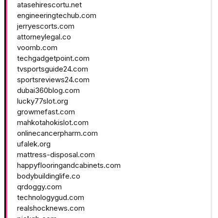
atasehirescortu.net
engineeringtechub.com
jerryescorts.com
attorneylegal.co
voomb.com
techgadgetpoint.com
tvsportsguide24.com
sportsreviews24.com
dubai360blog.com
lucky77slot.org
growmefast.com
mahkotahokislot.com
onlinecancerpharm.com
ufalek.org
mattress-disposal.com
happyflooringandcabinets.com
bodybuildinglife.co
qrdoggy.com
technologygud.com
realshocknews.com