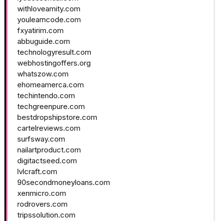
withloveamity.com
youlearncode.com
fxyatirim.com
abbuguide.com
technologyresult.com
webhostingoffers.org
whatszow.com
ehomeamerca.com
techintendo.com
techgreenpure.com
bestdropshipstore.com
cartelreviews.com
surfsway.com
nailartproduct.com
digitactseed.com
lvlcraft.com
90secondmoneyloans.com
xenmicro.com
rodrovers.com
tripssolution.com