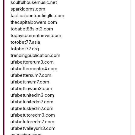
soulfulhousemusic.net
sparklooms.com
tacticalcontractingllc.com
thecapitalpowers.com
tobabet88slot3.com
todayscurrentnews.com
totobet77.asia
totobet77.org
trendingpublication.com
ufabettererum3.com
ufabettermentm4.com
ufabettersum7.com
ufabettinwm7.com
ufabettinwum3.com
ufabetunitedm3.com
ufabetunitedm7.com
ufabetuskedm7.com
ufabetutoredm3.com
ufabetutoredm7.com
ufabetvalleyum3.com
veloxview.com