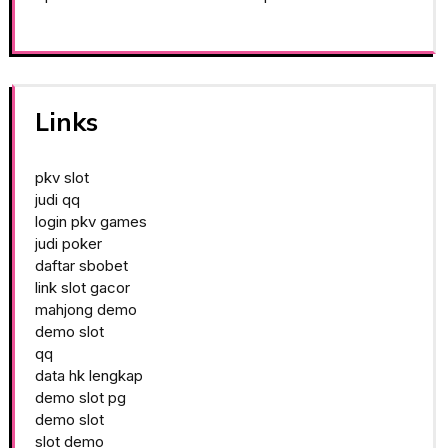
Links
pkv slot
judi qq
login pkv games
judi poker
daftar sbobet
link slot gacor
mahjong demo
demo slot
qq
data hk lengkap
demo slot pg
demo slot
slot demo