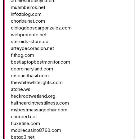
archiesbrooklyn.com
muambeiros.net
infozblog.com
chonbaihat.com
elblogdeoscargonzalez.com
webpromote.net
steroids-store.co
arteydecoracion.net
fithog.com
bestlaptopbestmonitor.com
georginaryland.com
roseandbasil.com
thewhitewhitelights.com
atdhe.ws
heckrodtwetland.org
halfheardinthestillness.com
mybestmassagechair.com
ericreed.net
fluxetine.com
mobilecasino8760.com
betqq3.net