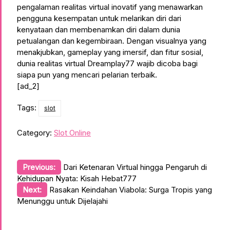
pengalaman realitas virtual inovatif yang menawarkan
pengguna kesempatan untuk melarikan diri dari
kenyataan dan membenamkan diri dalam dunia
petualangan dan kegembiraan. Dengan visualnya yang
menakjubkan, gameplay yang imersif, dan fitur sosial,
dunia realitas virtual Dreamplay77 wajib dicoba bagi
siapa pun yang mencari pelarian terbaik.
[ad_2]
Tags:
slot
Category:
Slot Online
Post
Previous:
Dari Ketenaran Virtual hingga Pengaruh di
Kehidupan Nyata: Kisah Hebat777
navigation
Next:
Rasakan Keindahan Viabola: Surga Tropis yang
Menunggu untuk Dijelajahi