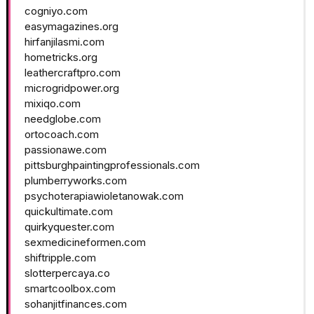
cogniyo.com
easymagazines.org
hirfanjilasmi.com
hometricks.org
leathercraftpro.com
microgridpower.org
mixiqo.com
needglobe.com
ortocoach.com
passionawe.com
pittsburghpaintingprofessionals.com
plumberryworks.com
psychoterapiawioletanowak.com
quickultimate.com
quirkyquester.com
sexmedicineformen.com
shiftripple.com
slotterpercaya.co
smartcoolbox.com
sohanjitfinances.com