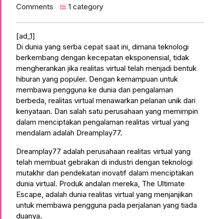
Comments
1 category
[ad_1]
Di dunia yang serba cepat saat ini, dimana teknologi
berkembang dengan kecepatan eksponensial, tidak
mengherankan jika realitas virtual telah menjadi bentuk
hiburan yang populer. Dengan kemampuan untuk
membawa pengguna ke dunia dan pengalaman
berbeda, realitas virtual menawarkan pelarian unik dari
kenyataan. Dan salah satu perusahaan yang memimpin
dalam menciptakan pengalaman realitas virtual yang
mendalam adalah Dreamplay77.
Dreamplay77 adalah perusahaan realitas virtual yang
telah membuat gebrakan di industri dengan teknologi
mutakhir dan pendekatan inovatif dalam menciptakan
dunia virtual. Produk andalan mereka, The Ultimate
Escape, adalah dunia realitas virtual yang menjanjikan
untuk membawa pengguna pada perjalanan yang tiada
duanya.