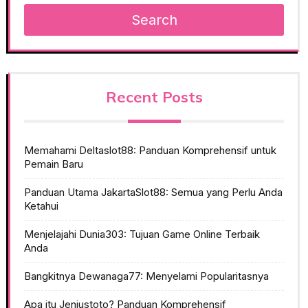
Search
Recent Posts
Memahami Deltaslot88: Panduan Komprehensif untuk
Pemain Baru
Panduan Utama JakartaSlot88: Semua yang Perlu Anda
Ketahui
Menjelajahi Dunia303: Tujuan Game Online Terbaik
Anda
Bangkitnya Dewanaga77: Menyelami Popularitasnya
Apa itu Jeniustoto? Panduan Komprehensif