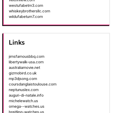
westufabetm3.com
whiskeybrothersllc.com
wildufabetum7.com
Links
jimsfamousbbq.com
libertywalk-usa.com
australiamovie.net
gizmobird.co.uk
mp3djsong.com
coursdanglaistoulouse.com
neptunuslex.com
auguri-di-natale.info
michelewatch.us
omega--watches.us
breitling-watches.us