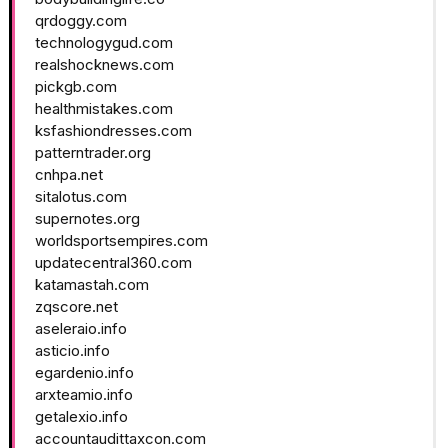
qrdoggy.com
technologygud.com
realshocknews.com
pickgb.com
healthmistakes.com
ksfashiondresses.com
patterntrader.org
cnhpa.net
sitalotus.com
supernotes.org
worldsportsempires.com
updatecentral360.com
katamastah.com
zqscore.net
aseleraio.info
asticio.info
egardenio.info
arxteamio.info
getalexio.info
accountaudittaxcon.com