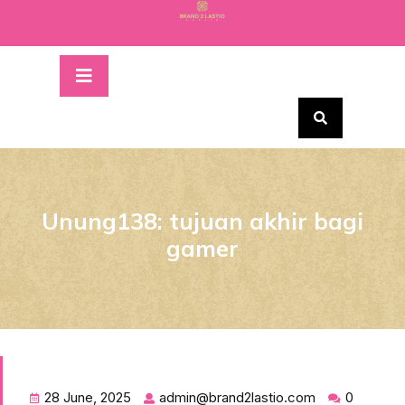
Skip
to
content
Open
Button
Unung138: tujuan akhir bagi
gamer
28 June, 2025
admin@brand2lastio.com
0