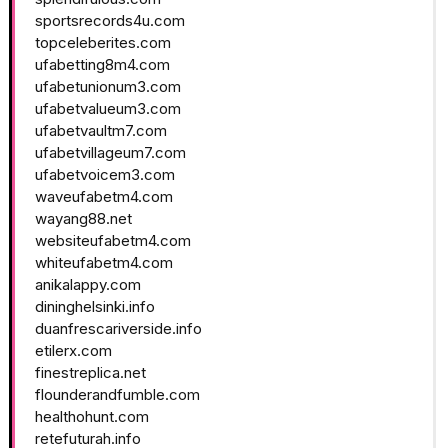
sportsrecords4u.com
topceleberites.com
ufabetting8m4.com
ufabetunionum3.com
ufabetvalueum3.com
ufabetvaultm7.com
ufabetvillageum7.com
ufabetvoicem3.com
waveufabetm4.com
wayang88.net
websiteufabetm4.com
whiteufabetm4.com
anikalappy.com
dininghelsinki.info
duanfrescariverside.info
etilerx.com
finestreplica.net
flounderandfumble.com
healthohunt.com
retefuturah.info