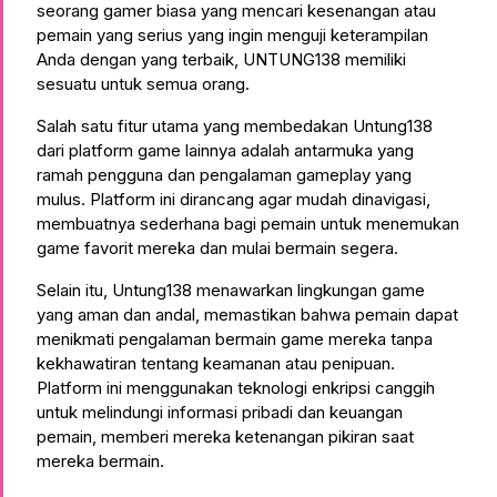
seorang gamer biasa yang mencari kesenangan atau
pemain yang serius yang ingin menguji keterampilan
Anda dengan yang terbaik, UNTUNG138 memiliki
sesuatu untuk semua orang.
Salah satu fitur utama yang membedakan Untung138
dari platform game lainnya adalah antarmuka yang
ramah pengguna dan pengalaman gameplay yang
mulus. Platform ini dirancang agar mudah dinavigasi,
membuatnya sederhana bagi pemain untuk menemukan
game favorit mereka dan mulai bermain segera.
Selain itu, Untung138 menawarkan lingkungan game
yang aman dan andal, memastikan bahwa pemain dapat
menikmati pengalaman bermain game mereka tanpa
kekhawatiran tentang keamanan atau penipuan.
Platform ini menggunakan teknologi enkripsi canggih
untuk melindungi informasi pribadi dan keuangan
pemain, memberi mereka ketenangan pikiran saat
mereka bermain.