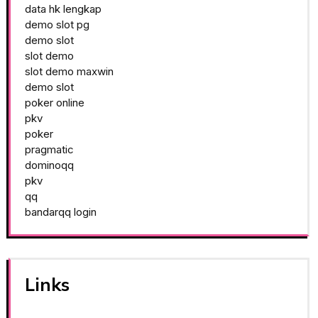
data hk lengkap
demo slot pg
demo slot
slot demo
slot demo maxwin
demo slot
poker online
pkv
poker
pragmatic
dominoqq
pkv
qq
bandarqq login
Links