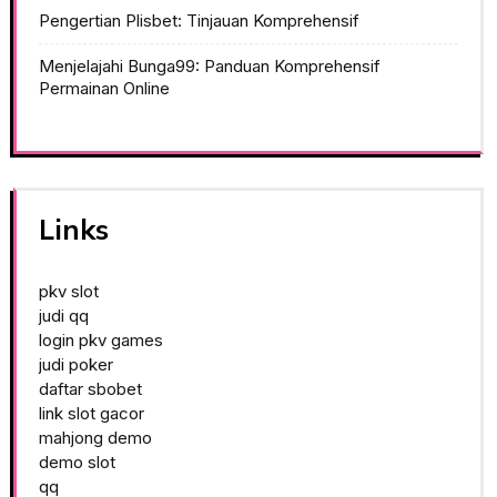
Pengertian Plisbet: Tinjauan Komprehensif
Menjelajahi Bunga99: Panduan Komprehensif
Permainan Online
Links
pkv slot
judi qq
login pkv games
judi poker
daftar sbobet
link slot gacor
mahjong demo
demo slot
qq