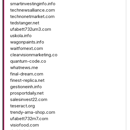
smartinvestinginfo.info
technewsalliance.com
technonetmarket.com
tedstanger.net
ufabett732um3.com
uskola.info
wagonpaints.info
waitfornext.com
clearvisionmarketing.co
quantum-code.co
whatnews.me
final-dream.com
finest-replica.net
gestioneinh.info
prosportdaily.net
salesinvest22.com
teseract.org
trendy-ama-shop.com
ufabett732m7.com
visiofood.com